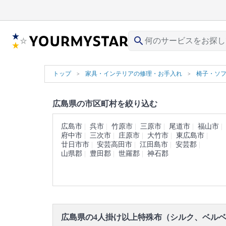
search
トップ
家具・インテリアの修理・お手入れ
椅子・ソ
広島県の市区町村を絞り込む
広島市
呉市
竹原市
三原市
尾道市
福山市
府中市
三次市
庄原市
大竹市
東広島市
廿日市市
安芸高田市
江田島市
安芸郡
山県郡
豊田郡
世羅郡
神石郡
広島県の4人掛け以上特殊布（シルク、ベル