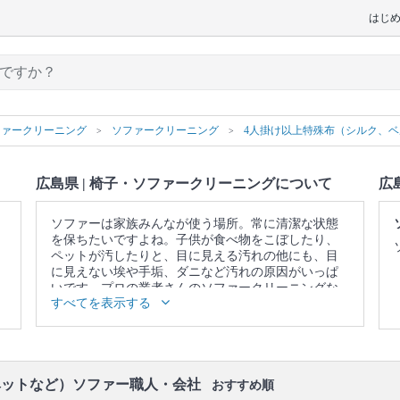
はじ
ファークリーニング
ソファークリーニング
4人掛け以上特殊布（シルク、
広島県 | 椅子・ソファークリーニングについて
広
ソファーは家族みんなが使う場所。常に清潔な状態
を保ちたいですよね。子供が食べ物をこぼしたり、
ペットが汚したりと、目に見える汚れの他にも、目
に見えない埃や手垢、ダニなど汚れの原因がいっぱ
いです。プロの業者さんのソファークリーニングな
すべてを表示する
ら、落ちないと思っていたシミや臭い、ダニや雑菌
を一掃できます。また、素材本来の色を取り戻しま
す。諦めて買い換える前に、一度プロの業者さんに
頼んでみませんか？
▼表示価格に含まれる椅子・ソファークリーニング
ベットなど）ソファー職人・会社
おすすめ順
の作業範囲