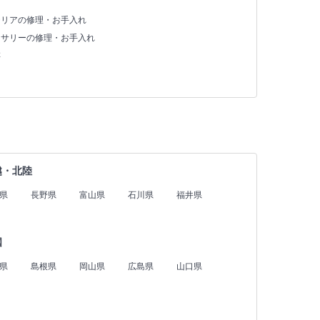
テリアの修理・お手入れ
セサリーの修理・お手入れ
存
越・北陸
県
長野県
富山県
石川県
福井県
国
県
島根県
岡山県
広島県
山口県