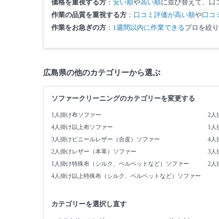
価格を重視する方
：
安い順
や
高い順
に並び替えて、口
作業の品質を重視する方
：
口コミ評価が高い順
や
口コ
作業をお急ぎの方
：
1週間以内に作業できる
プロを絞り
広島県の他のカテゴリーから選ぶ
ソファークリーニングのカテゴリーを変更する
1人掛け布ソファー
2人
4人掛け以上布ソファー
1
3人掛けビニールレザー（合皮）ソファー
4
2人掛けレザー（本革）ソファー
3
1人掛け特殊布（シルク、ベルベットなど）ソファー
2
4人掛け以上特殊布（シルク、ベルベットなど）ソファー
カテゴリーを選択し直す