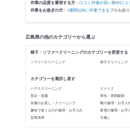
作業の品質を重視する方
：
口コミ評価が高い順
や
口コ
作業をお急ぎの方
：
1週間以内に作業できる
プロを絞り
広島県の他のカテゴリーから選ぶ
椅子・ソファークリーニングのカテゴリーを変更する
ソファークリーニング
椅子クリーニング
カテゴリーを選択し直す
ハウスクリーニング
リメイク
剪定・造園
害虫・害獣駆除
衣服のお直し・クリーニング
靴の修理・お手入
趣味で使うものの修理・お手入れ
家電の修理・お手
定期清掃
引越し