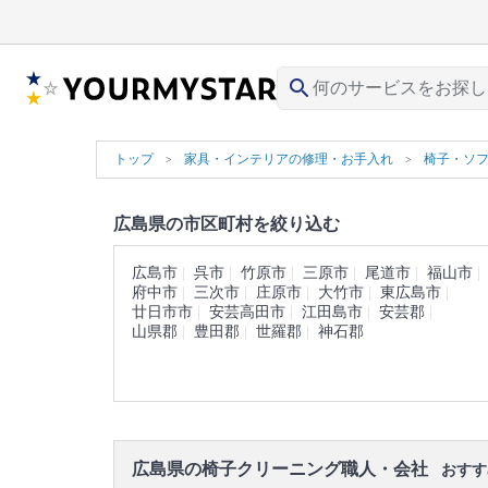
search
トップ
家具・インテリアの修理・お手入れ
椅子・ソ
広島県の市区町村を絞り込む
広島市
呉市
竹原市
三原市
尾道市
福山市
府中市
三次市
庄原市
大竹市
東広島市
廿日市市
安芸高田市
江田島市
安芸郡
山県郡
豊田郡
世羅郡
神石郡
広島県の椅子クリーニング職人・会社
おすす