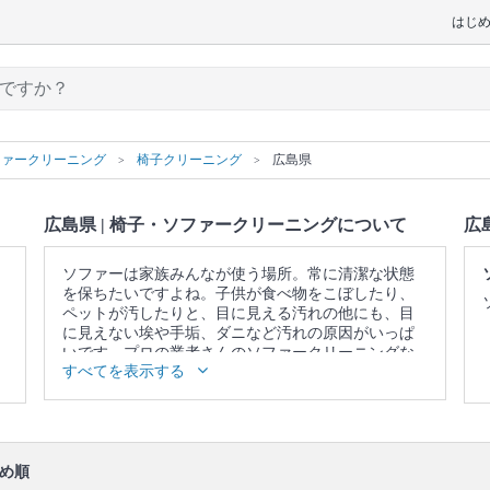
はじ
ファークリーニング
椅子クリーニング
広島県
広島県 | 椅子・ソファークリーニングについて
広
ソファーは家族みんなが使う場所。常に清潔な状態
を保ちたいですよね。子供が食べ物をこぼしたり、
ペットが汚したりと、目に見える汚れの他にも、目
に見えない埃や手垢、ダニなど汚れの原因がいっぱ
いです。プロの業者さんのソファークリーニングな
すべてを表示する
ら、落ちないと思っていたシミや臭い、ダニや雑菌
を一掃できます。また、素材本来の色を取り戻しま
す。諦めて買い換える前に、一度プロの業者さんに
頼んでみませんか？
▼表示価格に含まれる椅子・ソファークリーニング
め順
の作業範囲