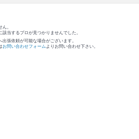
ソファー本体 / ソファーに備え付きのクッション / ソ
ファーカバー / カバーを外した場合は、作業後にカバ
ー装着
口コミ
もご参照ください。
せん。
※本ページでは一部プロモーションを含む場合があ
に該当するプロが見つかりませんでした。
ります。
へ出張依頼が可能な場合がございます。
は
お問い合わせフォーム
よりお問い合わせ下さい。