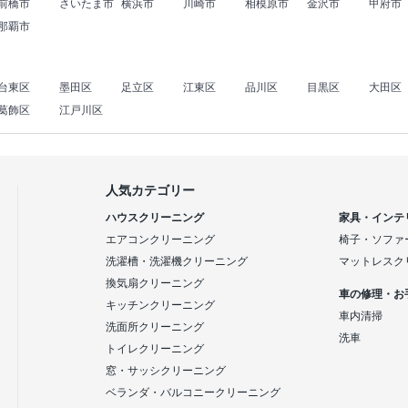
前橋市
さいたま市
横浜市
川崎市
相模原市
金沢市
甲府市
那覇市
台東区
墨田区
足立区
江東区
品川区
目黒区
大田区
葛飾区
江戸川区
人気カテゴリー
ハウスクリーニング
家具・インテ
エアコンクリーニング
椅子・ソファ
洗濯槽・洗濯機クリーニング
マットレスク
換気扇クリーニング
車の修理・お
キッチンクリーニング
車内清掃
洗面所クリーニング
洗車
トイレクリーニング
窓・サッシクリーニング
ベランダ・バルコニークリーニング