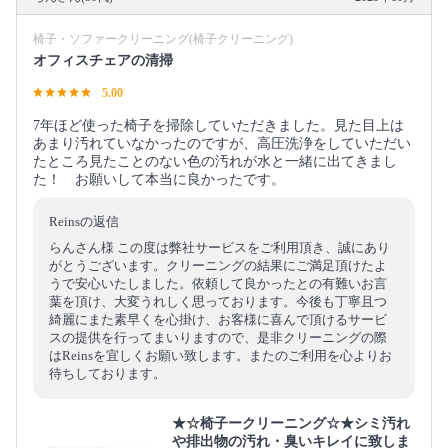
椅子・ソファークリーニング(椅子クリーニング)
オフィスチェアの清掃
5.00
7年ほど使った椅子を掃除していただきました。見た目上は
あまり汚れていなかったのですが、高圧洗浄をしていただい
たところ見たことのない色の汚れが水と一緒に出てきまし
た！ お願いして本当に良かったです。
Reinsの返信
らんさん様 この度は弊社サービスをご利用頂き、誠にあり
がとうございます。クリーニングの結果にご満足頂けたよ
うで安心いたしました。依頼して良かったとの有難いお言
葉を頂け、大変うれしく思っております。今後も丁寧且つ
綺麗にまた素早くを心掛け、お客様に喜んで頂けるサービ
スの提供を行ってまいりますので、是非クリーニングの際
はReinsを宜しくお願い致します。またのご利用を心よりお
待ちしております。
★☆椅子ークリーニング☆★シミ汚れ
や排出物の汚れ・臭いキレイに致しま