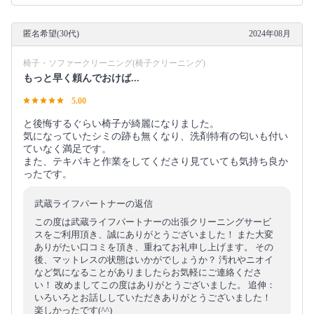
匿名希望(30代)
2024年08月
椅子・ソファークリーニング(椅子クリーニング)
もっと早く頼んでおけば...
5.00
と後悔するぐらい椅子が綺麗になりました。
気になっていたシミの跡も無くなり、洗剤特有の匂いも付い
ていなく満足です。
また、テキパキと作業をしてくださり見ていても気持ち良か
ったです。
武蔵ライフパートナーの返信
この度は武蔵ライフパートナーの出張クリーニングサービ
スをご利用頂き、誠にありがとうございました！ また大変
ありがたい口コミを頂き、重ねてお礼申し上げます。 その
後、マットレスの状態はいかがでしょうか？ 汚れやニオイ
など気になることがありましたらお気軽にご連絡くださ
い！ 改めましてこの度はありがとうございました。 追伸：
いろいろとお話ししていただきありがとうございました！
楽しかったです(^^)