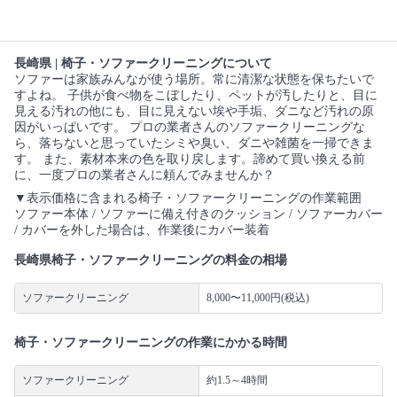
長崎県 | 椅子・ソファークリーニングについて
ソファーは家族みんなが使う場所。常に清潔な状態を保ちたいで
すよね。 子供が食べ物をこぼしたり、ペットが汚したりと、目に
見える汚れの他にも、目に見えない埃や手垢、ダニなど汚れの原
因がいっぱいです。 プロの業者さんのソファークリーニングな
ら、落ちないと思っていたシミや臭い、ダニや雑菌を一掃できま
す。 また、素材本来の色を取り戻します。諦めて買い換える前
に、一度プロの業者さんに頼んでみませんか？
▼表示価格に含まれる椅子・ソファークリーニングの作業範囲
ソファー本体 / ソファーに備え付きのクッション / ソファーカバー
/ カバーを外した場合は、作業後にカバー装着
長崎県椅子・ソファークリーニングの料金の相場
ソファークリーニング
8,000〜11,000円(税込)
椅子・ソファークリーニングの作業にかかる時間
ソファークリーニング
約1.5～4時間