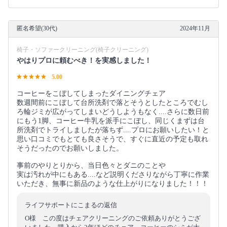
匿名希望(30代)
2024年11月
椅子・ソファークリーニング(椅子クリーニング)
やはりプロに頼むべき！を実感しました！
5.00
コーヒーをこぼしてしまったダイニングチェア
数週間前にこぼして台所洗剤で落とそうとしたところでむし
ろ輪ジミが広がってしまいどうしようもなく....さらに数日前
にもう1脚、コーヒー牛乳を派手にこぼし、同じくまずは台
所洗剤でトライしましたが落ちず....プロにお願いしたい！と
思い口コミでもとても良さそうで、すぐに直近の予定も取れ
そうだったのでお願いしました。
事前のやりとりから、当日色々とダニのことや
実は汚れが中にもある....など説明くださりながら丁寧に作業
いただき、無事に新品のような仕上がりになりました！！！
ライフサポートにこまるの返信
O様 この度はチェアクリーニングのご依頼ありがとうござ