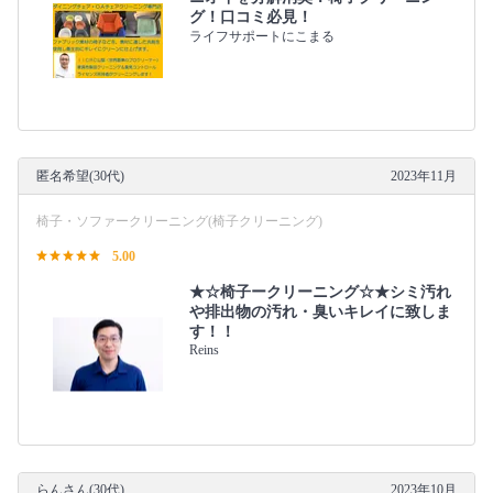
グ！口コミ必見！
ライフサポートにこまる
匿名希望(30代)
2023年11月
椅子・ソファークリーニング(椅子クリーニング)
5.00
★☆椅子ークリーニング☆★シミ汚れ
や排出物の汚れ・臭いキレイに致しま
す！！
Reins
らんさん(30代)
2023年10月