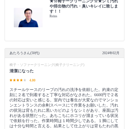
★☆椅子ークリーニング☆★シミ汚れ
や排出物の汚れ・臭いキレイに致しま
す！！
Reins
あたろうさん(50代)
2024年02月
椅子・ソファークリーニング(椅子クリーニング)
清潔になった
4.00
スチールケースのリープの汚れの洗浄を依頼した。約束の定
刻に２名で到着すると丁寧な対応がなされた。6600円で２名
の対応は安いと感じる。室内では養生が大変なのでマンショ
ンエントランスの余剰スペースにて作業をお願いした。汚れ
の状況は背もたれに黒いカビのようなシミがあり、座面は汚
れがある状態だった。あちこちにホコリが溜まっている状況
で依頼を行った。作業時間は１時間少しである。１脚にして
は十分な時間と言える。結果として仕上がりは背もたれの黒