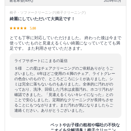
匿名希望(40代)
2024年01月
椅子・ソファークリーニング(椅子クリーニング)
綺麗にしていただいて大満足です！
5.00
とても丁寧に対応していただけました。 終わった後は今まで
使っていたものと見違えるくらい綺麗になっていてとても満
足です。 また利用させていただきます。
ライフサポートにこまるの返信
Ｓ様 この度はチェアクリーニングのご依頼ありがとうご
ざいました。6年ほどご使用の４脚のチェア、ライトグレー
の色合いのもので、ところどころにシミがありました。シ
ミは完全に落ちないものもありました。全体的に汚れがの
っており、洗浄、回収した汚水は皮脂汚れ、ホコリ汚れが
確認できました。「見違えるくらいキレイになった」との
ことで安心しました。定期的なクリーニングが長持ちさせ
ることにもつながります。また汚れが気になりましたらご
連絡ください。ありがとうございました。
ペットやお子様の粗相や嘔吐の不快な
ニオイを分解消臭！椅子クリーニン