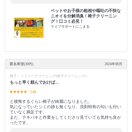
ペットやお子様の粗相や嘔吐の不快な
ニオイを分解消臭！椅子クリーニン
グ！口コミ必見！
ライフサポートにこまる
匿名希望(30代)
2024年08月
椅子・ソファークリーニング(椅子クリーニング)
もっと早く頼んでおけば...
5.00
と後悔するぐらい椅子が綺麗になりました。
気になっていたシミの跡も無くなり、洗剤特有の匂いも付い
ていなく満足です。
また、テキパキと作業をしてくださり見ていても気持ち良か
ったです。