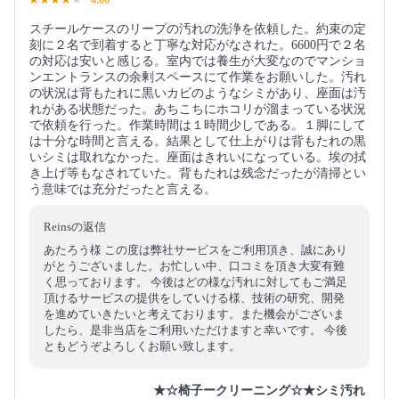
スチールケースのリープの汚れの洗浄を依頼した。約束の定
刻に２名で到着すると丁寧な対応がなされた。6600円で２名
の対応は安いと感じる。室内では養生が大変なのでマンショ
ンエントランスの余剰スペースにて作業をお願いした。汚れ
の状況は背もたれに黒いカビのようなシミがあり、座面は汚
れがある状態だった。あちこちにホコリが溜まっている状況
で依頼を行った。作業時間は１時間少しである。１脚にして
は十分な時間と言える。結果として仕上がりは背もたれの黒
いシミは取れなかった。座面はきれいになっている。埃の拭
き上げ等もなされていた。背もたれは残念だったが清掃とい
う意味では充分だったと言える。
Reinsの返信
あたろう様 この度は弊社サービスをご利用頂き、誠にあり
がとうございました。お忙しい中、口コミを頂き大変有難
く思っております。 今後はどの様な汚れに対してもご満足
頂けるサービスの提供をしていける様、技術の研究、開発
を進めていきたいと考えております。また機会がございま
したら、是非当店をご利用いただけますと幸いです。 今後
ともどうぞよろしくお願い致します。
★☆椅子ークリーニング☆★シミ汚れ