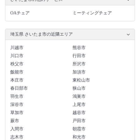
OAチェア
ミーティングチェア
埼玉県 さいたま市の近隣エリア
川越市
熊谷市
川口市
行田市
秩父市
所沢市
飯能市
加須市
本庄市
東松山市
春日部市
狭山市
羽生市
鴻巣市
深谷市
上尾市
草加市
越谷市
蕨市
戸田市
入間市
朝霞市
志木市
和光市