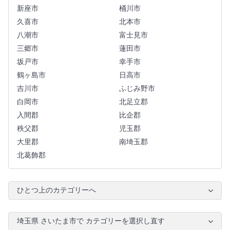
新座市
桶川市
久喜市
北本市
八潮市
富士見市
三郷市
蓮田市
坂戸市
幸手市
鶴ヶ島市
日高市
吉川市
ふじみ野市
白岡市
北足立郡
入間郡
比企郡
秩父郡
児玉郡
大里郡
南埼玉郡
北葛飾郡
ひとつ上のカテゴリーへ
埼玉県 さいたま市で カテゴリーを選択し直す