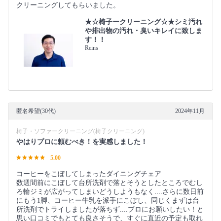
クリーニングしてもらいました。
★☆椅子ークリーニング☆★シミ汚れ
や排出物の汚れ・臭いキレイに致しま
す！！
Reins
匿名希望(30代)
2024年11月
椅子・ソファークリーニング(椅子クリーニング)
やはりプロに頼むべき！を実感しました！
5.00
コーヒーをこぼしてしまったダイニングチェア
数週間前にこぼして台所洗剤で落とそうとしたところでむし
ろ輪ジミが広がってしまいどうしようもなく....さらに数日前
にもう1脚、コーヒー牛乳を派手にこぼし、同じくまずは台
所洗剤でトライしましたが落ちず....プロにお願いしたい！と
思い口コミでもとても良さそうで、すぐに直近の予定も取れ