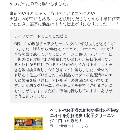
そうだったのでお願いしました。
事前のやりとりから、当日色々とダニのことや
実は汚れが中にもある....など説明くださりながら丁寧に作業
いただき、無事に新品のような仕上がりになりました！！！
ライフサポートにこまるの返信
O様 この度はチェアクリーニングのご依頼ありがとうござ
いました。購入から2年ほどのチェア、コーヒーのシミが大
きな範囲で残っていました。ベージュ色のチェア、コーヒ
ー以外にも皮脂汚れが蓄積していました。毎日使用してい
ると汚れが蓄積しているのがわからなくなります。シミ抜
きを数回繰り返し、シミはキレイに落ちました。全体的に
も明るく仕上がりました。布製品ではダニが皮脂汚れをエ
サに繁殖を繰り返し、アレルギーの原因にもなっていま
す。定期的なクリーニングがチェアを長持ちさせることに
もつながります。またのご依頼お待ちしています。ありが
とうございました。
ペットやお子様の粗相や嘔吐の不快な
ニオイを分解消臭！椅子クリーニン
グ！口コミ必見！
ライフサポートにこまる