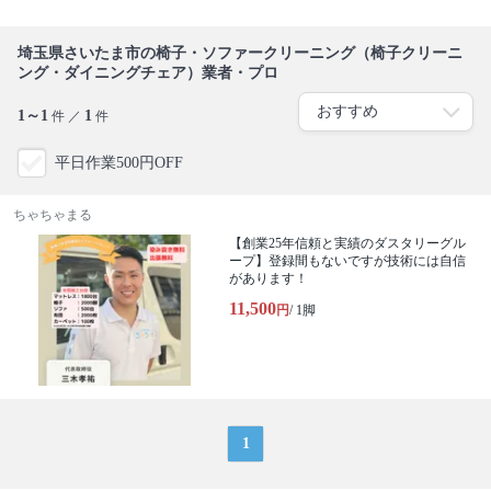
埼玉県さいたま市の椅子・ソファークリーニング（椅子クリーニ
ング・ダイニングチェア）業者・プロ
1～1
1
件 ／
件
平日作業500円OFF
ちゃちゃまる
【創業25年信頼と実績のダスタリーグル
ープ】登録間もないですが技術には自信
があります！
11,500
円
/ 1脚
1