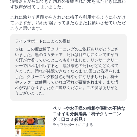
清掃器具から出てきた汚れの凝縮された水を見たときは思わ
ず歓声が出てしまいました。
これに懲りて普段からきれいに椅子を利用するように心がけ
ていますが、汚れが溜まってきたらまたお願いさせていただ
こうと思います。
ライフサポートにこまるの返信
Ｓ様 この度は椅子クリーニングのご依頼ありがとうござ
いました。黒のＯＡチェア、汚れは目立ちにくいですが白
く汗が付着しているところもありました。リンサークリー
ナーで汚れを回収すると、焦げ茶色の汚れがどんどん出て
きました。汚れが確認できなくなるまで3回ほど洗浄をしま
した。クリーニング後は色が鮮やかになりましたね。椅子
やソファーは使用していれば汚れが蓄積されます。また汚
れが気になりましたらご連絡ください。この度はありがと
うございました。
ペットやお子様の粗相や嘔吐の不快な
ニオイを分解消臭！椅子クリーニン
グ！口コミ必見！
ライフサポートにこまる