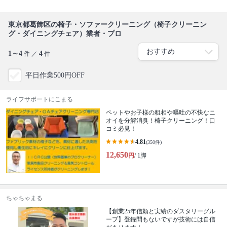
東京都葛飾区の椅子・ソファークリーニング（椅子クリーニン
グ・ダイニングチェア）業者・プロ
1～4
4
件 ／
件
平日作業500円OFF
ライフサポートにこまる
ペットやお子様の粗相や嘔吐の不快なニ
オイを分解消臭！椅子クリーニング！口
コミ必見！
4.81
(350件)
12,650
円
/ 1脚
ちゃちゃまる
【創業25年信頼と実績のダスタリーグル
ープ】登録間もないですが技術には自信