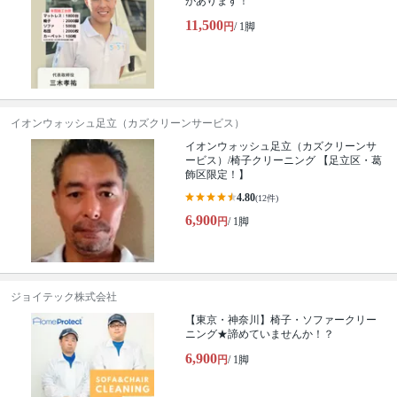
があります！
11,500
円
/ 1脚
イオンウォッシュ足立（カズクリーンサービス）
イオンウォッシュ足立（カズクリーンサ
ービス）/椅子クリーニング 【足立区・葛
飾区限定！】
4.80
(12件)
6,900
円
/ 1脚
ジョイテック株式会社
【東京・神奈川】椅子・ソファークリー
ニング★諦めていませんか！？
6,900
円
/ 1脚