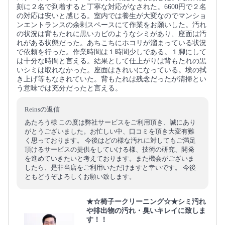
刻に２名で到着すると丁寧な対応がなされた。6600円で２名
の対応は安いと感じる。室内では養生が大変なのでマンショ
ンエントランスの余剰スペースにて作業をお願いした。汚れ
の状況は背もたれに黒いカビのようなシミがあり、座面は汚
れがある状態だった。あちこちにホコリが溜まっている状況
で依頼を行った。作業時間は１時間少しである。１脚にして
は十分な時間と言える。結果として仕上がりは背もたれの黒
いシミは取れなかった。座面はきれいになっている。埃の拭
き上げ等もなされていた。背もたれは残念だったが清掃とい
う意味では充分だったと言える。
Reinsの返信
あたろう様 この度は弊社サービスをご利用頂き、誠にあり
がとうございました。お忙しい中、口コミを頂き大変有難
く思っております。 今後はどの様な汚れに対してもご満足
頂けるサービスの提供をしていける様、技術の研究、開発
を進めていきたいと考えております。また機会がございま
したら、是非当店をご利用いただけますと幸いです。 今後
ともどうぞよろしくお願い致します。
★☆椅子ークリーニング☆★シミ汚れ
や排出物の汚れ・臭いキレイに致しま
す！！