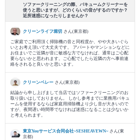
ソファークリーニングの際、バキュームクリーナーを
使うと思いますが、どのくらいの音がするのですか？
近所迷惑になったりしませんか？
クリーンライフ堀切
さん(東京都)
ご家庭でご利用頂く掃除機の音と同程度か、やや大きいぐら
いとお考え頂いて大丈夫です。 アパートやマンションなどに
お住まいでご近隣が音に敏感な方でなければ、通常はご心配
要らないかと思われます。ご心配でしたら近隣の方へ事前連
絡をされると良いかと思います。
クリーンベレー
さん(東京都)
結論から申し上げまして当店ではソファークリーニングのお
取り扱いはしておりません。 しかし参考までに業務用バキュ
ームを使用するならば家庭用掃除機より少し音が大きいので
すが、夜間遅い時間帯でなければ迷惑になることは少ないか
と考えられます。
東京Youサービス合同会社~SESHEAVEWN~
さん(東
京都)