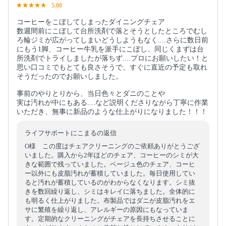
5.00
コーヒーをこぼしてしまったダイニングチェア
数週間前にこぼして台所洗剤で落とそうとしたところでむし
ろ輪ジミが広がってしまいどうしようもなく....さらに数日前
にもう1脚、コーヒー牛乳を派手にこぼし、同じくまずは台
所洗剤でトライしましたが落ちず....プロにお願いしたい！と
思い口コミでもとても良さそうで、すぐに直近の予定も取れ
そうだったのでお願いしました。
事前のやりとりから、当日色々とダニのことや
実は汚れが中にもある....など説明くださりながら丁寧に作業
いただき、無事に新品のような仕上がりになりました！！！
ライフサポートにこまるの返信
O様 この度はチェアクリーニングのご依頼ありがとうござ
いました。購入から2年ほどのチェア、コーヒーのシミが大
きな範囲で残っていました。ベージュ色のチェア、コーヒ
ー以外にも皮脂汚れが蓄積していました。毎日使用してい
ると汚れが蓄積しているのがわからなくなります。シミ抜
きを数回繰り返し、シミはキレイに落ちました。全体的に
も明るく仕上がりました。布製品ではダニが皮脂汚れをエ
サに繁殖を繰り返し、アレルギーの原因にもなっていま
す。定期的なクリーニングがチェアを長持ちさせることに