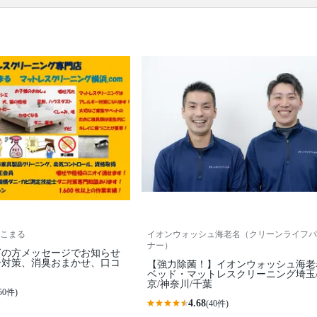
ベッドのマットレスのスチーム洗浄
口コミ
もご参照ください。
※本ページでは一部プロモーションを含む場合があ
ります。
こまる
イオンウォッシュ海老名（クリーンライフパ
ナー）
ぎの方メッセージでお知らせ
ー対策、消臭おまかせ、口コ
【強力除菌！】イオンウォッシュ海老
ベッド・マットレスクリーニング埼玉
京/神奈川/千葉
50件)
4.68
(40件)