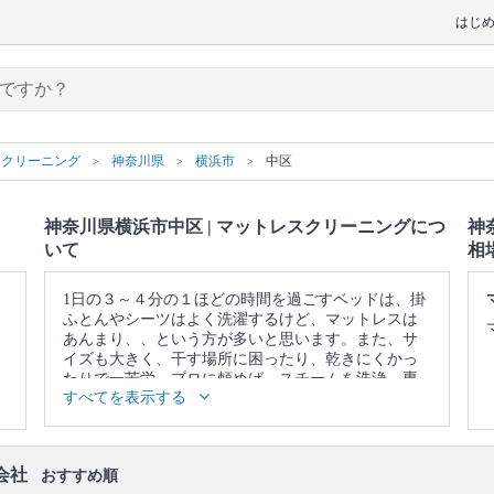
はじ
スクリーニング
神奈川県
横浜市
中区
神奈川県横浜市中区 | マットレスクリーニングにつ
神
いて
相
1日の３～４分の１ほどの時間を過ごすベッドは、掛
ふとんやシーツはよく洗濯するけど、マットレスは
あんまり、、という方が多いと思います。また、サ
イズも大きく、干す場所に困ったり、乾きにくかっ
たりで一苦労。プロに頼めば、スチームを洗浄、専
すべてを表示する
用機器での乾燥工程でクリーニングしたその日の夜
には清潔でフカフカのベッドで寝ることが出来ま
す。
▼表示価格に含まれるマットレスクリーニングの作
会社
おすすめ順
業範囲