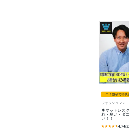
口コミ投稿で特典
ウォッシュマン
🔶マットレス
れ・臭い・ダ
い！！
4.74
(2