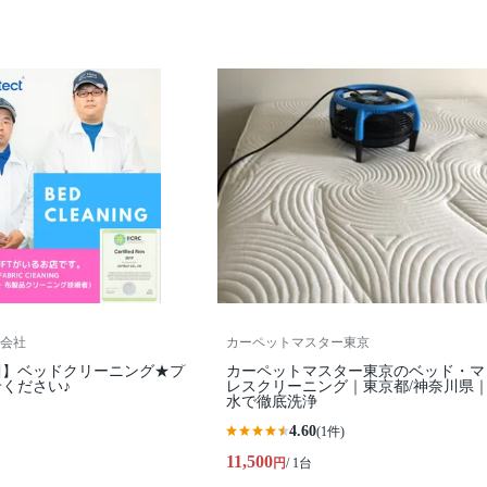
会社
カーペットマスター東京
川】ベッドクリーニング★プ
カーペットマスター東京のベッド・マ
ください♪
レスクリーニング｜東京都/神奈川県
水で徹底洗浄
4.60
(1件)
11,500
円
/ 1台