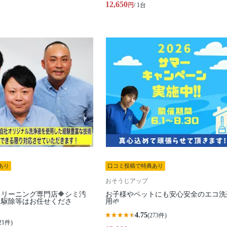
12,650
円
/ 1台
あり
口コミ投稿で特典あり
おそうじアップ
クリーニング専門店🔶シミ汚
お子様やペットにも安心安全のエコ洗
ニ駆除等はお任せくださ
用🌱
4.75
(273件)
21件)