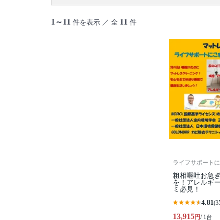
1～11
11
件を表示 ／ 全
件
ライフサポートに
粗相嘔吐お急
を！アレルギ
ミ必見！
4.81
(3
13,915
円
/ 1台