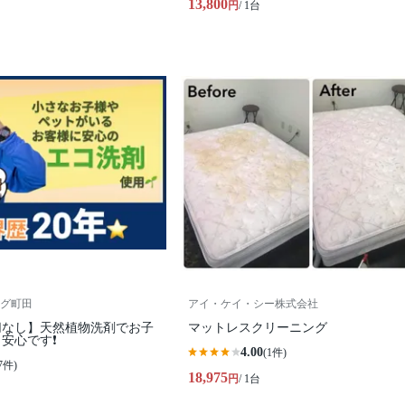
13,800
円
/ 1台
グ町田
アイ・ケイ・シー株式会社
切なし】天然植物洗剤でお子
マットレスクリーニング
安心です❗️
4.00
(1件)
7件)
18,975
円
/ 1台