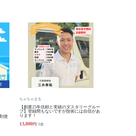
ちゃちゃまる
【創業25年信頼と実績のダスタリーグルー
プ】登録間もないですが技術には自信があ
ります！
剤使
13,800
円
/ 1台