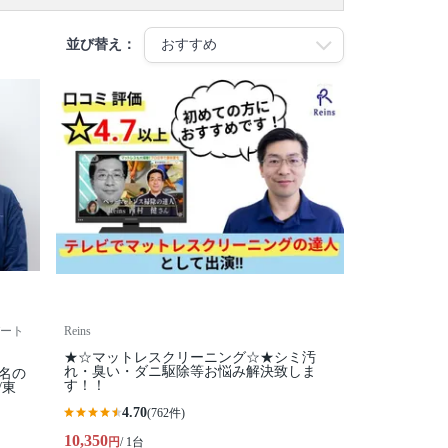
並び替え：
ート
Reins
★☆マットレスクリーニング☆★シミ汚
れ・臭い・ダニ駆除等お悩み解決致しま
名の
す！！
/東
4.70
(762件)
10,350
円
/ 1台