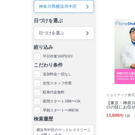
神奈川県横浜市中区
日づけを選ぶ
日づけを選ぶ
絞り込み
平日作業500円OFF
こだわり条件
追加料金一切なし
女性スタッフ作業
駐車代金無料
ジョイテック株式
夜間スタート18時〜OK
【東京・神奈
ロの技にお任せ
早朝スタート〜9時OK
13,800
円
/ 1台
検索履歴
横浜市中区のマットレスクリーニ