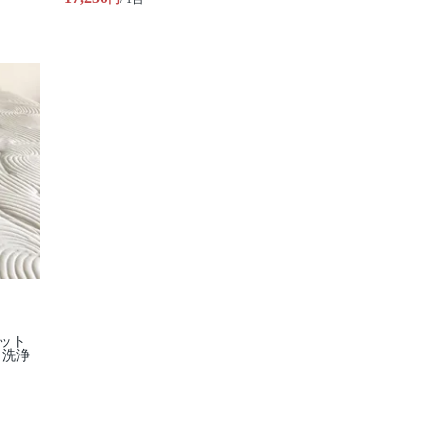
ット
｜洗浄