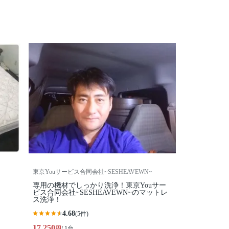
東京Youサービス合同会社~SESHEAVEWN~
専用の機材でしっかり洗浄！東京Youサー
ビス合同会社~SESHEAVEWN~のマットレ
ス洗浄！
4.68
(5件)
17,250
円
/ 1台