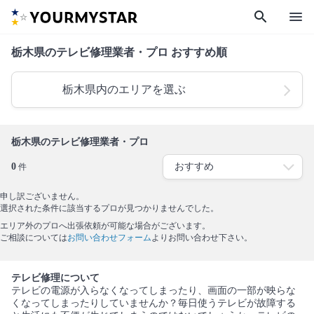
search
menu
栃木県のテレビ修理業者・プロ おすすめ順
栃木県内のエリアを選ぶ
栃木県のテレビ修理業者・プロ
0
件
申し訳ございません。
選択された条件に該当するプロが見つかりませんでした。
エリア外のプロへ出張依頼が可能な場合がございます。
ご相談については
お問い合わせフォーム
よりお問い合わせ下さい。
テレビ修理について
テレビの電源が入らなくなってしまったり、画面の一部が映らな
くなってしまったりしていませんか？毎日使うテレビが故障する