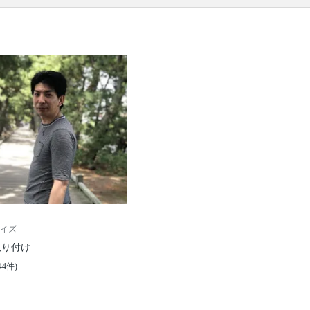
イズ
取り付け
44件)