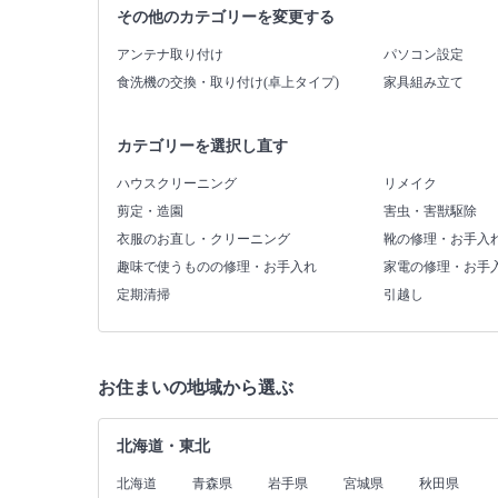
その他のカテゴリーを変更する
アンテナ取り付け
パソコン設定
食洗機の交換・取り付け(卓上タイプ)
家具組み立て
カテゴリーを選択し直す
ハウスクリーニング
リメイク
剪定・造園
害虫・害獣駆除
衣服のお直し・クリーニング
靴の修理・お手入
趣味で使うものの修理・お手入れ
家電の修理・お手
定期清掃
引越し
お住まいの地域から選ぶ
北海道・東北
北海道
青森県
岩手県
宮城県
秋田県