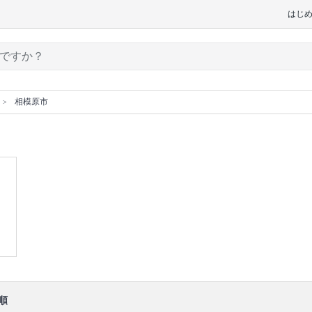
はじ
相模原市
順