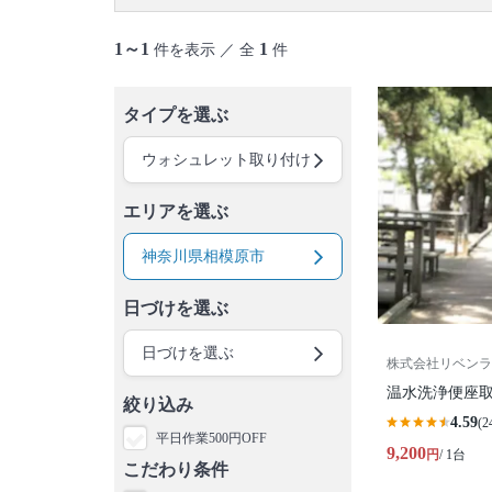
1～1
1
件を表示 ／ 全
件
タイプを選ぶ
ウォシュレット取り付け
エリアを選ぶ
神奈川県相模原市
日づけを選ぶ
日づけを選ぶ
株式会社リベンラ
温水洗浄便座
絞り込み
4.59
(2
平日作業500円OFF
9,200
円
/ 1台
こだわり条件