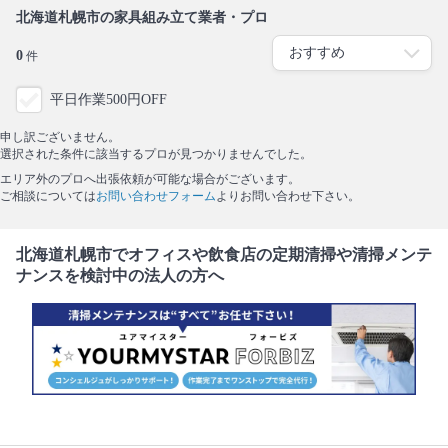
北海道札幌市の家具組み立て業者・プロ
0
件
平日作業500円OFF
申し訳ございません。
選択された条件に該当するプロが見つかりませんでした。
エリア外のプロへ出張依頼が可能な場合がございます。
ご相談については
お問い合わせフォーム
よりお問い合わせ下さい。
北海道札幌市でオフィスや飲食店の定期清掃や清掃メンテ
ナンスを検討中の法人の方へ