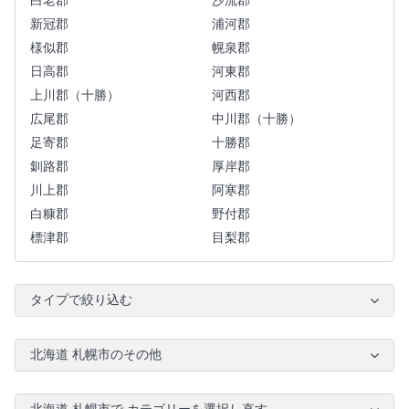
白老郡
沙流郡
新冠郡
浦河郡
様似郡
幌泉郡
日高郡
河東郡
上川郡（十勝）
河西郡
広尾郡
中川郡（十勝）
足寄郡
十勝郡
釧路郡
厚岸郡
川上郡
阿寒郡
白糠郡
野付郡
標津郡
目梨郡
タイプで絞り込む
北海道 札幌市のその他