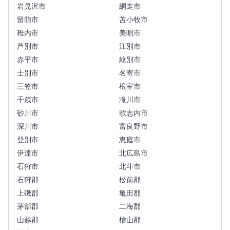
岩見沢市
網走市
留萌市
苫小牧市
稚内市
美唄市
芦別市
江別市
赤平市
紋別市
士別市
名寄市
三笠市
根室市
千歳市
滝川市
砂川市
歌志内市
深川市
富良野市
登別市
恵庭市
伊達市
北広島市
石狩市
北斗市
石狩郡
松前郡
上磯郡
亀田郡
茅部郡
二海郡
山越郡
檜山郡