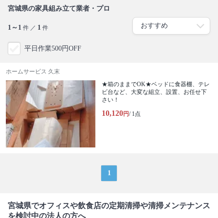
宮城県の家具組み立て業者・プロ
1～1
1
件 ／
件
平日作業500円OFF
ホームサービス 久末
★箱のままでOK★ベッドに食器棚、テレ
ビ台など、大変な組立、設置、お任せ下
さい！
10,120
円
/ 1点
1
宮城県でオフィスや飲食店の定期清掃や清掃メンテナンス
を検討中の法人の方へ