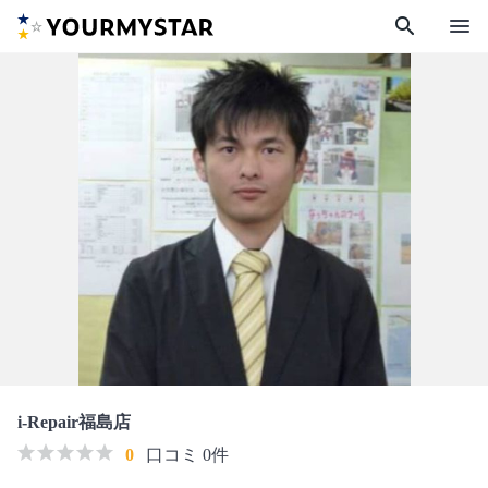
search
menu
i-Repair福島店
0
口コミ 0件