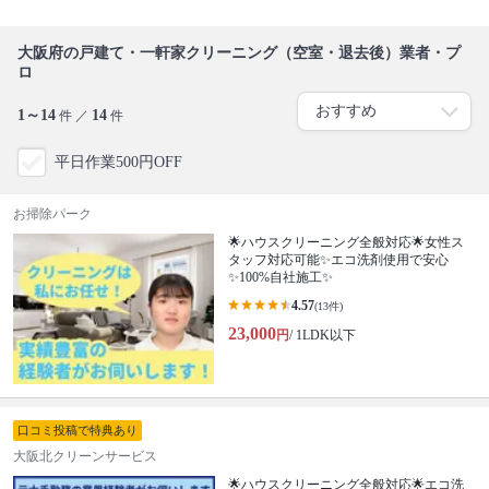
大阪府の戸建て・一軒家クリーニング（空室・退去後）業者・プ
ロ
1～14
14
件 ／
件
平日作業500円OFF
お掃除パーク
🌟ハウスクリーニング全般対応🌟女性ス
タッフ対応可能✨エコ洗剤使用で安心
✨100%自社施工✨
4.57
(13件)
23,000
円
/ 1LDK以下
口コミ投稿で特典あり
大阪北クリーンサービス
🌟ハウスクリーニング全般対応🌟エコ洗