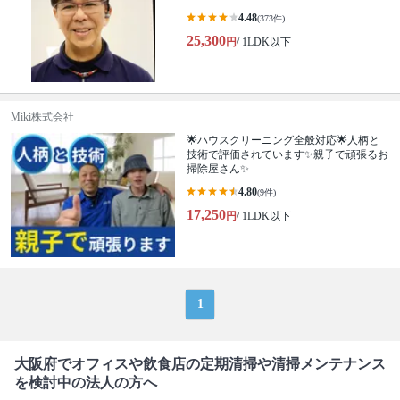
4.48
(373件)
25,300
円
/ 1LDK以下
Miki株式会社
🌟ハウスクリーニング全般対応🌟人柄と
技術で評価されています✨親子で頑張るお
掃除屋さん✨
4.80
(9件)
17,250
円
/ 1LDK以下
1
大阪府でオフィスや飲食店の定期清掃や清掃メンテナンス
を検討中の法人の方へ