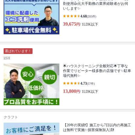
剤使用👍元大手勤務の業界経験者がお伺
いします✨
4.68
(205件)
39,675
円
/ 1LDK以下
選ばれています！
liSH
🌟ハウスクリーニング全般対応🌟丁寧な
作業でリピーター様多数の店舗です✨駐車
場代無料✨
4.73
(57件)
13,800
円
/ 1LDK以下
クラフト
【20年の実績❗️】施工から7日以内の再施工
は無料で実施✨損害保険加入済❗️