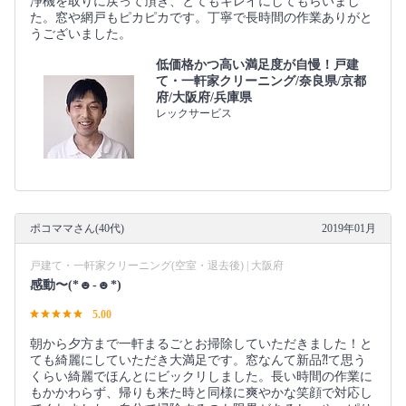
浄機を取りに戻って頂き、とてもキレイにしてもらいまし
た。窓や網戸もピカピカです。丁寧で長時間の作業ありがと
うございました。
低価格かつ高い満足度が自慢！戸建
て・一軒家クリーニング/奈良県/京都
府/大阪府/兵庫県
レックサービス
ポコママさん(40代)
2019年01月
戸建て・一軒家クリーニング(空室・退去後) | 大阪府
感動〜(*☻-☻*)
5.00
朝から夕方まで一軒まるごとお掃除していただきました！と
ても綺麗にしていただき大満足です。窓なんて新品⁈て思う
くらい綺麗でほんとにビックリしました。長い時間の作業に
もかかわらず、帰りも来た時と同様に爽やかな笑顔で対応し