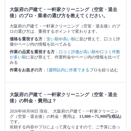
大阪府の戸建て・一軒家クリーニング（空室・退去
後）のプロ・業者の選び方を教えてください。
大阪府の戸建て・一軒家クリーニング（空室・退去後）のプ
ロの選び方は、重視するポイントで変わります。
価格を重視する方
：
安い順
や
高い順
に並び替えて、口コミ評
価やページ内の情報を比べてみる
作業の品質を重視する方
：
口コミ評価が高い順
や
口コミ件数
が多い順
に並び替えて、作業料金やページ内の情報を比べて
みる
作業をお急ぎの方
：
1週間以内に作業できる
プロを絞り込む
大阪府の戸建て・一軒家クリーニング（空室・退去
後）の料金・費用は？
2026年08月08日 現在、 大阪府の戸建て・一軒家クリーニン
グ（空室・退去後）の料金・費用は、
13,800～75,900円(税込)
です。
依頼する内容やプロによって異なりますので、ご予算に合っ