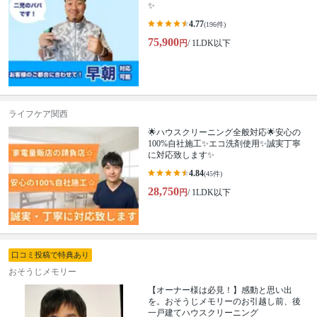
✨
4.77
(196件)
75,900
円
/ 1LDK以下
ライフケア関西
🌟ハウスクリーニング全般対応🌟安心の
100%自社施工✨エコ洗剤使用✨誠実丁寧
に対応致します✨
4.84
(45件)
28,750
円
/ 1LDK以下
口コミ投稿で特典あり
おそうじメモリー
【オーナー様は必見！】感動と思い出
を。おそうじメモリーのお引越し前、後
一戸建てハウスクリーニング