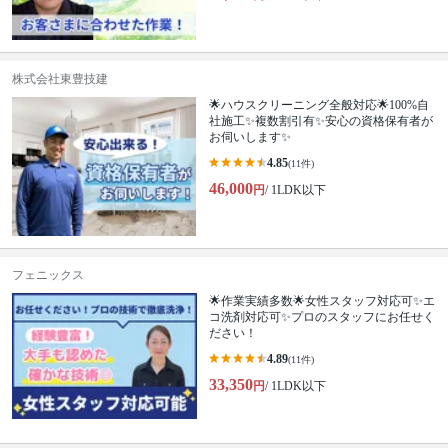
株式会社東豊技建
🌟ハウスクリーニング全般対応🌟100%自
社施工✨複数割引有✨安心の資格保有者が
お伺いします✨
4.85
(11件)
46,000
円
/ 1LDK以下
フェニックス
🌟作業実績多数🌟女性スタッフ対応可✨エ
コ洗剤対応可✨プロのスタッフにお任せく
ださい！
4.89
(11件)
33,350
円
/ 1LDK以下