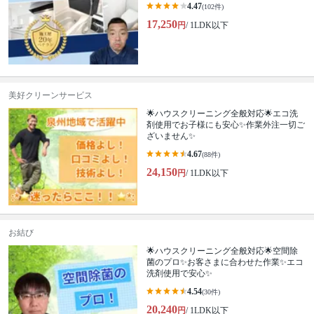
4.47
(102件)
17,250
円
/ 1LDK以下
美好クリーンサービス
🌟ハウスクリーニング全般対応🌟エコ洗
剤使用でお子様にも安心✨作業外注一切ご
ざいません✨
4.67
(88件)
24,150
円
/ 1LDK以下
お結び
🌟ハウスクリーニング全般対応🌟空間除
菌のプロ✨お客さまに合わせた作業✨エコ
洗剤使用で安心✨
4.54
(30件)
20,240
円
/ 1LDK以下