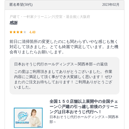
匿名希望(50代)
2023年02月
戸建て・一軒家クリーニング(空室・退去後) | 大阪府
感謝
4.40
前日に清掃箇所の変更したのにも関わらずいやな感じも無く
対応して頂きました。とても綺麗で満足しています。また機
会有りましたらお願いします。
日本おそうじ代行ホールディングス～関西本部～の返信
この度はご利用頂きましてありがとうございました。 作業
内容にご満足して頂く事ができ大変嬉しく思います！ ぜひ
またのご注文お待ちしております！ ご利用ありがとうござ
いました。
全国１５０店舗以上展開中の全国チェ
ーン◇戸建の引っ越し前後のクリーニ
ングは日本おそうじ代行へ！
日本おそうじ代行ホールディングス～関西本
部～