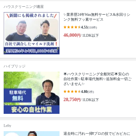
ハウスクリーニング磯屋
✨業界歴24年Wax無料サービス&水回りシ
ンク無料フッ素サービス
4.53
(110件)
46,000
円
/ 1LDK以下
ハイブリッジ
🌟ハウスクリーニング全般対応🌟安心の
自社作業✨️駐車場代無料✨️追加料金一切ご
ざいません✨
4.80
(5件)
28,750
円
/ 1LDK以下
Lefty
退去時に汚れ一掃❗️プロの技でピカピカに