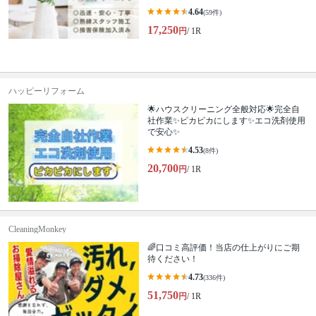
4.64
(59件)
17,250
円
/ 1R
ハッピーリフォーム
🌟ハウスクリーニング全般対応🌟完全自
社作業✨️ピカピカにします✨️エコ洗剤使用
で安心✨
4.53
(8件)
20,700
円
/ 1R
CleaningMonkey
🌈口コミ高評価！当店の仕上がりにご期
待ください！
4.73
(336件)
51,750
円
/ 1R