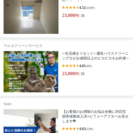
心！！ ！！
4.52
(103件)
23,000
円
/ 1R
マルカクリーンサービス
✨生活感をリセット✨優良ハウスクリーニ
ング士がお値段以上のピカピカをお約束✨
4.65
(4件)
23,000
円
/ 1R
Spirit
【お客様のお掃除のお悩み全般に対応❗️】
損害保険加入済⭐️ビフォーアフターお見せ
します☘️
4.63
(22件)