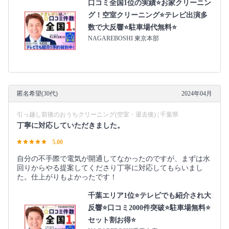
口コミ全国1位の実績⭐お家クリーニン
グ！空室クリーニング⭐テレビ出演多
数で大反響⭐駐車場代無料⭐
NAGAREBOSHI 東京本部
匿名希望(30代)
2024年04月
引っ越し前後のおうちクリーニング(空室・退去後) | 千葉県
丁寧に対応していただきました。
5.00
自分の不手際で電気が開通してなかったのですが、まずは水
回りからやる提案してくださり丁寧に対応してもらいまし
た。仕上がりもよかったです！
千葉エリア1位⭐テレビでも紹介され大
反響⭐️口コミ2000件突破⭐️駐車場無料⭐
セット割お得⭐