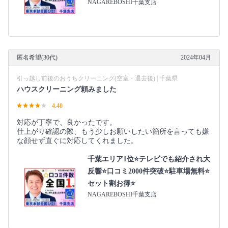
NAGAREBOSHI千葉支店
匿名希望(30代)
2024年04月
引っ越し前後のおうちクリーニング(空室・退去後) | 千葉県
ハウスクリーニング頼みました
4.40
対応が丁寧で、良かったです。
仕上がり確認の際、もう少しお願いしたい箇所を言っても嫌
な顔せず直ぐに対応してくれました。
千葉エリア1位⭐テレビでも紹介され大
反響⭐️口コミ2000件突破⭐️駐車場無料⭐
セット割お得⭐
NAGAREBOSHI千葉支店