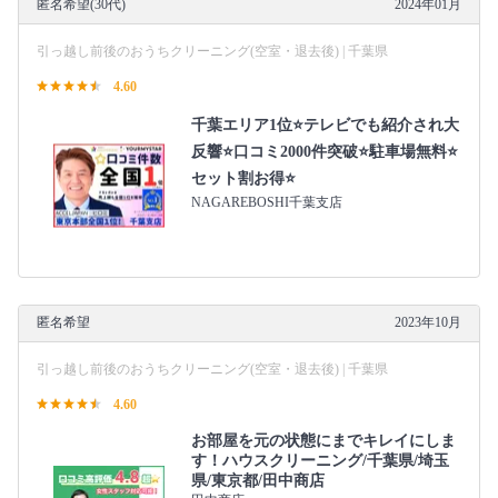
匿名希望(30代)
2024年01月
引っ越し前後のおうちクリーニング(空室・退去後) | 千葉県
4.60
千葉エリア1位⭐テレビでも紹介され大
反響⭐️口コミ2000件突破⭐️駐車場無料⭐
セット割お得⭐
NAGAREBOSHI千葉支店
匿名希望
2023年10月
引っ越し前後のおうちクリーニング(空室・退去後) | 千葉県
4.60
お部屋を元の状態にまでキレイにしま
す！ハウスクリーニング/千葉県/埼玉
県/東京都/田中商店