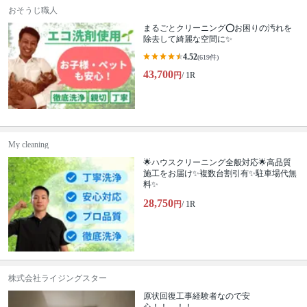
おそうじ職人
まるごとクリーニング⭕️お困りの汚れを
除去して綺麗な空間に✨
4.52
(619件)
43,700
円
/ 1R
My cleaning
🌟ハウスクリーニング全般対応🌟高品質
施工をお届け✨複数台割引有✨駐車場代無
料✨
28,750
円
/ 1R
株式会社ライジングスター
原状回復工事経験者なので安