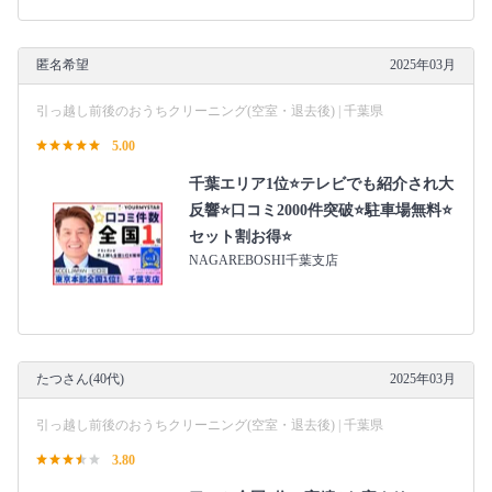
匿名希望
2025年03月
引っ越し前後のおうちクリーニング(空室・退去後) | 千葉県
5.00
千葉エリア1位⭐テレビでも紹介され大
反響⭐️口コミ2000件突破⭐️駐車場無料⭐
セット割お得⭐
NAGAREBOSHI千葉支店
たつさん(40代)
2025年03月
引っ越し前後のおうちクリーニング(空室・退去後) | 千葉県
3.80