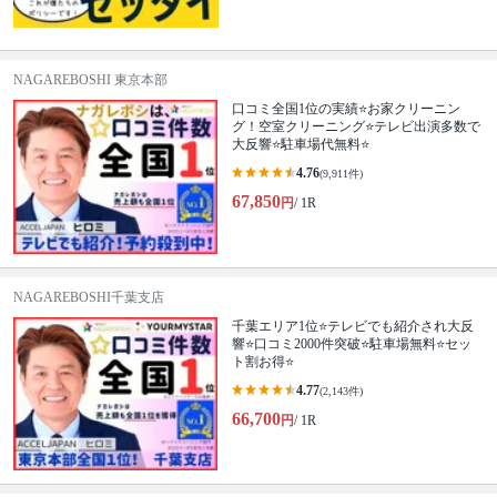
NAGAREBOSHI 東京本部
口コミ全国1位の実績⭐お家クリーニン
グ！空室クリーニング⭐テレビ出演多数で
大反響⭐駐車場代無料⭐
4.76
(9,911件)
67,850
円
/ 1R
NAGAREBOSHI千葉支店
千葉エリア1位⭐テレビでも紹介され大反
響⭐️口コミ2000件突破⭐️駐車場無料⭐セッ
ト割お得⭐
4.77
(2,143件)
66,700
円
/ 1R