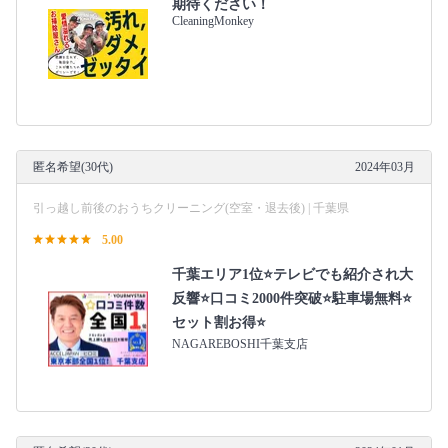
期待ください！
CleaningMonkey
匿名希望(30代)
2024年03月
引っ越し前後のおうちクリーニング(空室・退去後) | 千葉県
5.00
千葉エリア1位⭐テレビでも紹介され大
反響⭐️口コミ2000件突破⭐️駐車場無料⭐
セット割お得⭐
NAGAREBOSHI千葉支店