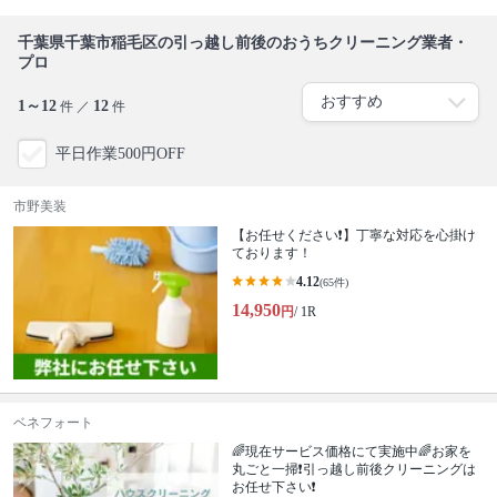
千葉県千葉市稲毛区の引っ越し前後のおうちクリーニング業者・
プロ
1～12
12
件 ／
件
平日作業500円OFF
市野美装
【お任せください❗️】丁寧な対応を心掛け
ております！
4.12
(65件)
14,950
円
/ 1R
ベネフォート
🌈現在サービス価格にて実施中🌈お家を
丸ごと一掃❗️引っ越し前後クリーニングは
お任せ下さい❗️