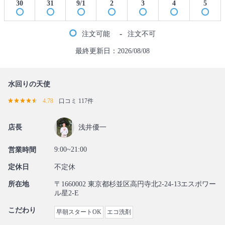
30
31
9/1
2
3
4
5
-
注文可能
注文不可
最終更新日：2026/08/08
水回りの天使
4.78
口コミ 117件
店長
浅井優一
9:00~21:00
営業時間
定休日
不定休
所在地
〒1660002 東京都杉並区高円寺北2-24-13エスポワー
ル星2-E
こだわり
早朝スタートOK
エコ洗剤