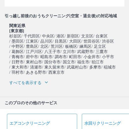
引っ越し前後のおうちクリーニング(空室・退去後)の対応地域
関東近県
[東京都]
杉並区
/ 千代田区
/ 中央区
/ 港区
/ 新宿区
/ 文京区
/ 台東区
/ 墨田区
/ 江東区
/ 品川区
/ 目黒区
/ 大田区
/ 世田谷区
/ 渋谷区
/ 中野区
/ 豊島区
/ 北区
/ 荒川区
/ 板橋区
/ 練馬区
/ 足立区
/ 葛飾区
/ 江戸川区
/ 八王子市
/ 立川市
/ 武蔵野市
/ 三鷹市
/ 青梅市
/ 府中市
/ 昭島市
/ 調布市
/ 町田市
/ 小金井市
/ 小平市
/ 日野市
/ 東村山市
/ 国分寺市
/ 国立市
/ 福生市
/ 狛江市
/ 東大和市
/ 清瀬市
/ 東久留米市
/ 武蔵村山市
/ 多摩市
/ 稲城市
/ 羽村市
/ あきる野市
/ 西東京市
すべてを表示する
このプロのその他のサービス
エアコンクリーニング
水回りクリーニング