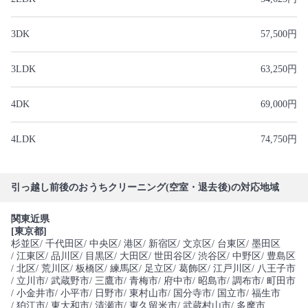
3DK
57,500円
3LDK
63,250円
4DK
69,000円
4LDK
74,750円
引っ越し前後のおうちクリーニング(空室・退去後)の対応地域
関東近県
[東京都]
杉並区
/ 千代田区
/ 中央区
/ 港区
/ 新宿区
/ 文京区
/ 台東区
/ 墨田区
/ 江東区
/ 品川区
/ 目黒区
/ 大田区
/ 世田谷区
/ 渋谷区
/ 中野区
/ 豊島区
/ 北区
/ 荒川区
/ 板橋区
/ 練馬区
/ 足立区
/ 葛飾区
/ 江戸川区
/ 八王子市
/ 立川市
/ 武蔵野市
/ 三鷹市
/ 青梅市
/ 府中市
/ 昭島市
/ 調布市
/ 町田市
/ 小金井市
/ 小平市
/ 日野市
/ 東村山市
/ 国分寺市
/ 国立市
/ 福生市
/ 狛江市
/ 東大和市
/ 清瀬市
/ 東久留米市
/ 武蔵村山市
/ 多摩市