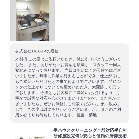
株式会社TABATAの返信
木村様 この度はご依頼いただき、誠にありがとうございま
した。 また、ありがたいお言葉を頂戴し、スタッフ一同大
変励みになっております。 当日はあいにくの天候ではござ
いましたが、無事に作業を終えることができ、仕上がりに
もご満足いただけたとの事で何よりでございます。 特にシ
ンクの仕上がりについてお褒めいただき、大変嬉しく思っ
ております。 今後ともお客様にご満足いただけるよう、丁
寧かつ誠実な対応を心がけてまいりますので、また何かご
ざいましたら、ぜひお気軽にご相談くださいませ。 改めま
して、この度は誠にありがとうございました。 またのご利
用を心よりお待ちしております。 担当 菊地
🌟ハウスクリーニング全般対応🌟自社
研修施設完備✨安心と信頼の清掃技術