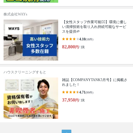
株式会社WAYs
【女性スタッフ作業可能🙆‍♀️】環境に優し
い清掃技術を取り入れ持続可能なサービ
スを提供🌱
4.10
(18件)
82,800
円
/ 1R
ハウスクリーニングすもと
雑誌【COMPANYTANK5月号】に掲載さ
れました！
4.71
(99件)
37,950
円
/ 1R