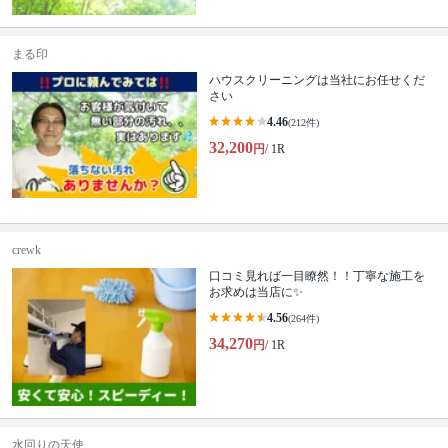
まる印
ハウスクリーニングは当社にお任せくだ
さい
4.46
(212件)
32,200
円
/ 1R
crewk
口コミ見れば一目瞭然！！丁寧な施工を
お求めは当店に✨
4.56
(264件)
34,270
円
/ 1R
水回りの天使