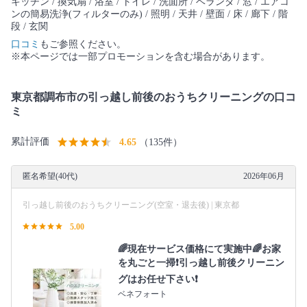
キッチン / 換気扇 / 浴室 / トイレ / 洗面所 / ベランダ / 窓 / エアコ
ンの簡易洗浄(フィルターのみ) / 照明 / 天井 / 壁面 / 床 / 廊下 / 階
段 / 玄関
口コミ
もご参照ください。
※本ページでは一部プロモーションを含む場合があります。
東京都調布市の引っ越し前後のおうちクリーニングの口コ
ミ
累計評価
4.65
（135件）
匿名希望(40代)
2026年06月
引っ越し前後のおうちクリーニング(空室・退去後) | 東京都
5.00
🌈現在サービス価格にて実施中🌈お家
を丸ごと一掃❗️引っ越し前後クリーニン
グはお任せ下さい❗️
ベネフォート