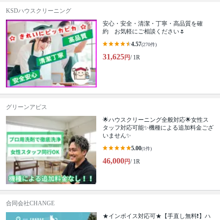
KSDハウスクリーニング
安心・安全・清潔・丁寧・高品質を確
約 お気軽にご相談ください🌷
4.57
(270件)
31,625
円
/ 1R
グリーンアピス
🌟ハウスクリーニング全般対応🌟女性ス
タッフ対応可能✨機種による追加料金ござ
いません✨
5.00
(1件)
46,000
円
/ 1R
合同会社CHANGE
★インボイス対応可★【手直し無料❗️】ハ