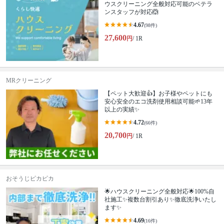
ウスクリーニング全般対応可能のベテラ
ンスタッフが対応🙆
4.67
(98件)
27,600
円
/ 1R
MRクリーニング
【ペット大歓迎👍】お子様やペットにも
安心安全のエコ洗剤使用相談可能🌱13年
以上の実績✨
4.72
(66件)
20,700
円
/ 1R
おそうじピカピカ
🌟ハウスクリーニング全般対応🌟100%自
社施工✨複数台割引あり✨徹底洗浄いたし
ます✨
4.69
(16件)