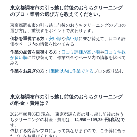
東京都調布市の引っ越し前後のおうちクリーニング
のプロ・業者の選び方を教えてください。
東京都調布市の引っ越し前後のおうちクリーニングのプロの
選び方は、重視するポイントで変わります。
価格を重視する方
：
安い順
や
高い順
に並び替えて、口コミ評
価やページ内の情報を比べてみる
作業の品質を重視する方
：
口コミ評価が高い順
や
口コミ件数
が多い順
に並び替えて、作業料金やページ内の情報を比べて
みる
作業をお急ぎの方
：
1週間以内に作業できる
プロを絞り込む
東京都調布市の引っ越し前後のおうちクリーニング
の料金・費用は？
2026年08月06日 現在、 東京都調布市の引っ越し前後のおう
ちクリーニングの料金・費用は、
14,950～109,250円(税込)
で
す。
依頼する内容やプロによって異なりますので、ご予算に合っ
たプロをお選びください。