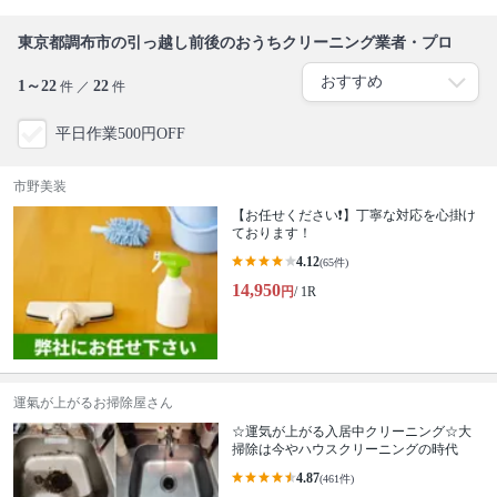
東京都調布市の引っ越し前後のおうちクリーニング業者・プロ
1～22
22
件 ／
件
平日作業500円OFF
市野美装
【お任せください❗️】丁寧な対応を心掛け
ております！
4.12
(65件)
14,950
円
/ 1R
運氣が上がるお掃除屋さん
☆運気が上がる入居中クリーニング☆大
掃除は今やハウスクリーニングの時代
4.87
(461件)