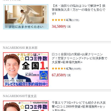
【水・油回りの悩みはコレで解決🪽】損
害保険加入済！万が一の場合でも安心で
す❗️
4.78
(117件)
34,500
円
/ 1R
NAGAREBOSHI 東京本部
口コミ全国1位の実績⭐お家クリーニン
グ！空室クリーニング⭐テレビ出演多数で
大反響⭐駐車場代無料⭐
4.76
(9,910件)
67,850
円
/ 1R
NAGAREBOSHI千葉支店
千葉エリア1位⭐テレビでも紹介され大反
響⭐️口コミ2000件突破⭐️駐車場無料⭐セッ
ト割お得⭐