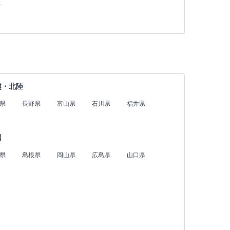
存
越・北陸
県
長野県
富山県
石川県
福井県
国
県
島根県
岡山県
広島県
山口県