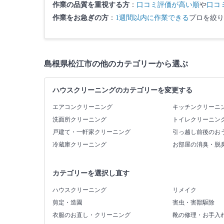
作業の品質を重視する方
：
口コミ評価が高い順
や
口コ
作業をお急ぎの方
：
1週間以内に作業できる
プロを絞り
島根県松江市の他のカテゴリーから選ぶ
ハウスクリーニングのカテゴリーを変更する
エアコンクリーニング
キッチンクリーニ
洗面所クリーニング
トイレクリーニン
戸建て・一軒家クリーニング
引っ越し前後のお
冷蔵庫クリーニング
お部屋の消臭・脱
カテゴリーを選択し直す
ハウスクリーニング
リメイク
剪定・造園
害虫・害獣駆除
衣服のお直し・クリーニング
靴の修理・お手入