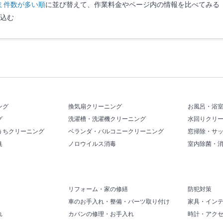
ミ件数が多い順
に並び替えて、作業料金やページ内の情報を比べてみる
込む
ング
換気扇クリーニング
お風呂・浴
グ
洗濯槽・洗濯機クリーニング
水回りクリ
うちクリーニング
ベランダ・バルコニークリーニング
窓掃除・サ
臭
ノロウイルス消毒
室内除菌・
リフォーム・家の修繕
防犯対策
車のお手入れ・整備・パーツ取り付け
家具・イン
れ
カバンの修理・お手入れ
時計・アク