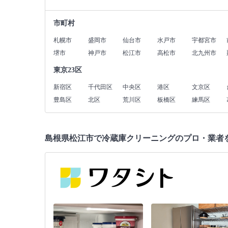
市町村
札幌市
盛岡市
仙台市
水戸市
宇都宮市
堺市
神戸市
松江市
高松市
北九州市
東京23区
新宿区
千代田区
中央区
港区
文京区
豊島区
北区
荒川区
板橋区
練馬区
島根県松江市で冷蔵庫クリーニングのプロ・業者