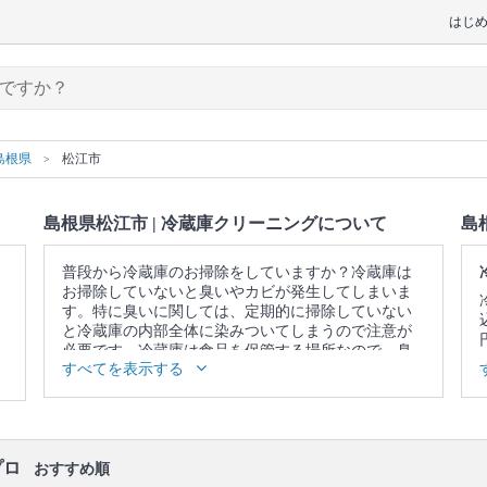
はじ
島根県
松江市
島根県松江市 | 冷蔵庫クリーニングについて
島
普段から冷蔵庫のお掃除をしていますか？冷蔵庫は
お掃除していないと臭いやカビが発生してしまいま
す。特に臭いに関しては、定期的に掃除していない
と冷蔵庫の内部全体に染みついてしまうので注意が
必要です。冷蔵庫は食品を保管する場所なので、臭
すべてを表示する
い移りにも注意しなければなりません。プロの冷蔵
庫クリーニングでは、冷蔵庫の内部までしっかり点
検を行ない、性能劣化の原因・ホコリを除去し、冷
蔵庫本来の冷却機能を回復させます。
口コミ
もご参照ください。
プロ
おすすめ順
※本ページでは一部プロモーションを含む場合があ