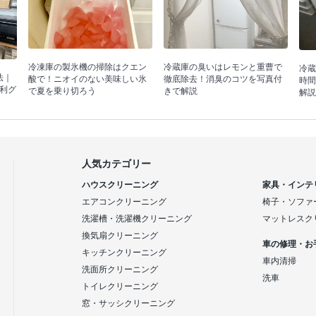
冷蔵庫の臭いはレモンと重曹で
冷凍庫の製氷機の掃除はクエン
冷蔵
法｜
徹底除去！消臭のコツを写真付
酸で！ニオイのない美味しい氷
時間
利グ
きで解説
で夏を乗り切ろう
解説
人気カテゴリー
ハウスクリーニング
家具・インテ
エアコンクリーニング
椅子・ソファ
洗濯槽・洗濯機クリーニング
マットレスク
換気扇クリーニング
車の修理・お
キッチンクリーニング
車内清掃
洗面所クリーニング
洗車
トイレクリーニング
窓・サッシクリーニング