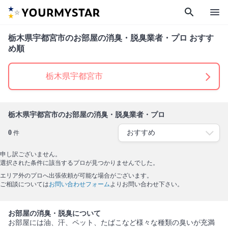
search
menu
栃木県宇都宮市のお部屋の消臭・脱臭業者・プロ おすす
め順
栃木県宇都宮市
栃木県宇都宮市のお部屋の消臭・脱臭業者・プロ
0
件
申し訳ございません。
選択された条件に該当するプロが見つかりませんでした。
エリア外のプロへ出張依頼が可能な場合がございます。
ご相談については
お問い合わせフォーム
よりお問い合わせ下さい。
お部屋の消臭・脱臭について
お部屋には油、汗、ペット、たばこなど様々な種類の臭いが充満