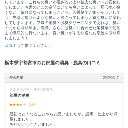
しています。これらの臭いが混ざるとより強力な臭いへと変化し
てしまい、お家のどこの空間にいても臭いによって「居心地が良
くない」気分になってしまうことも。芳香剤でごまかそうとして
も、先ほど挙げたような臭いと混ざってしまうと嫌な臭いに変化
してしまいます。プロの消臭・脱臭クリーニングであれば、臭い
の元から取り除き、洗浄、さらには臭いに合わせた消臭剤の使用
まで徹底的に行ないます。良い臭いがする快適なお部屋を取り戻
しましょう！
口コミ
もご参照ください。
栃木県宇都宮市のお部屋の消臭・脱臭の口コミ
匿名希望
2022/02/17
お部屋の消臭・脱臭 | 長野県
部屋の消臭
3.80
最初はどうなることやらと思いましたが、説明・仕上がり満
足しました。
ありがとうございました。