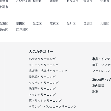
前橋市
さいたま市
横浜市
川崎市
相模原市
金沢市
甲府市
那覇市
台東区
墨田区
足立区
江東区
品川区
目黒区
大田区
葛飾区
江戸川区
人気カテゴリー
ハウスクリーニング
家具・インテ
エアコンクリーニング
椅子・ソファ
洗濯槽・洗濯機クリーニング
マットレスク
換気扇クリーニング
車の修理・お
キッチンクリーニング
車内清掃
洗面所クリーニング
洗車
トイレクリーニング
窓・サッシクリーニング
ベランダ・バルコニークリーニング