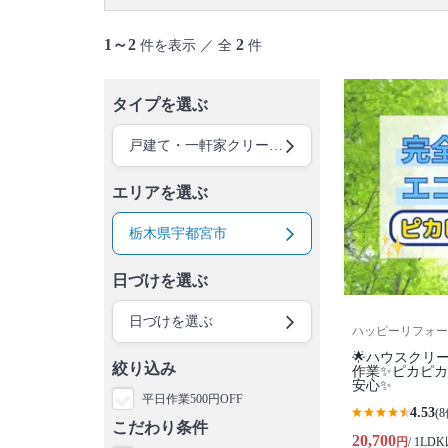
1～2
2
件を表示 ／ 全
件
タイプを選ぶ
戸建て・一軒家クリーニング
エリアを選ぶ
栃木県宇都宮市
日づけを選ぶ
日づけを選ぶ
ハッピーリフォー
🌟ハウスクリ
絞り込み
作業✨️ピカピ
安心✨
平日作業500円OFF
4.53
(8
こだわり条件
20,700
円
/ 1LD