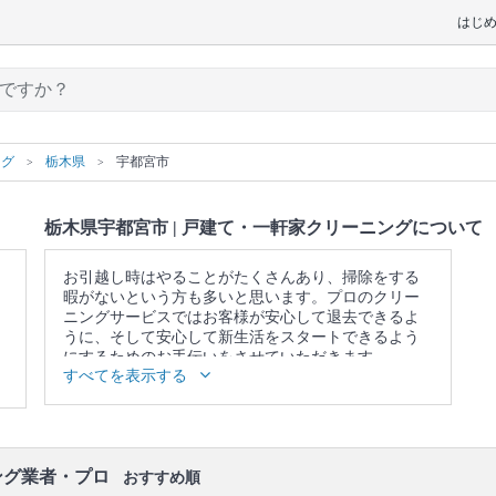
はじ
ング
栃木県
宇都宮市
栃木県宇都宮市 | 戸建て・一軒家クリーニングについて
お引越し時はやることがたくさんあり、掃除をする
暇がないという方も多いと思います。プロのクリー
ニングサービスではお客様が安心して退去できるよ
うに、そして安心して新生活をスタートできるよう
にするためのお手伝いをさせていただきます。
すべてを表示する
▼表示価格に含まれる戸建て・一軒家クリーニング
の作業範囲
キッチン / 換気扇 / 浴室 / トイレ / 洗面所 / ベランダ /
窓 / エアコンの簡易洗浄(フィルターのみ) / 照明 / 天
井 / 壁面 / 床 / 廊下 / 階段 / 玄関
ング業者・プロ
おすすめ順