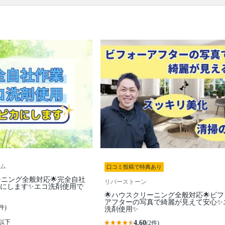
口コミ
もご参照ください。
※本ページでは一部プロモーションを含む場合があ
ります。
ム
口コミ投稿で特典あり
ーニング全般対応🌟完全自社
リバーストーン
カにします✨️エコ洗剤使用で
🌟ハウスクリーニング全般対応🌟ビ
アフターの写真で綺麗が見えて安心✨
件)
洗剤使用✨
K以下
4.60
(2件)