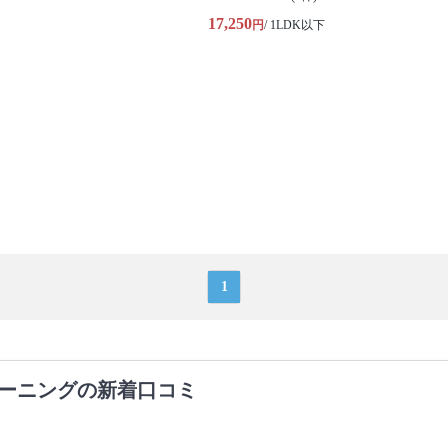
17,250
円
/ 1LDK以下
1
ーニングの新着口コミ