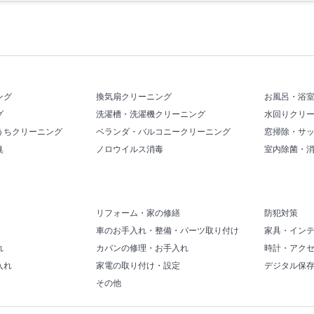
ング
換気扇クリーニング
お風呂・浴
グ
洗濯槽・洗濯機クリーニング
水回りクリ
うちクリーニング
ベランダ・バルコニークリーニング
窓掃除・サ
臭
ノロウイルス消毒
室内除菌・
リフォーム・家の修繕
防犯対策
車のお手入れ・整備・パーツ取り付け
家具・イン
れ
カバンの修理・お手入れ
時計・アク
入れ
家電の取り付け・設定
デジタル保
その他