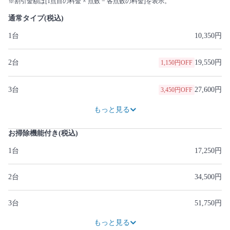
※割引金額は[1点目の料金 × 点数 − 各点数の料金]を表示。
通常タイプ(税込)
1台
10,350円
2台
19,550円
1,150円OFF
3台
27,600円
3,450円OFF
41,400円
46,000円
5,750円OFF
もっと見る
お掃除機能付き(税込)
1台
17,250円
2台
34,500円
3台
51,750円
64,400円
4,600円OFF
80,500円
5,750円OFF
もっと見る