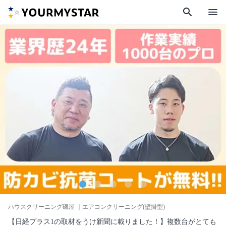
search
menu
ハウスクリーニング磯屋
｜エアコンクリーニング(壁掛型)
【日経プラス1の取材をうけ新聞に載りました！】複数台がとても