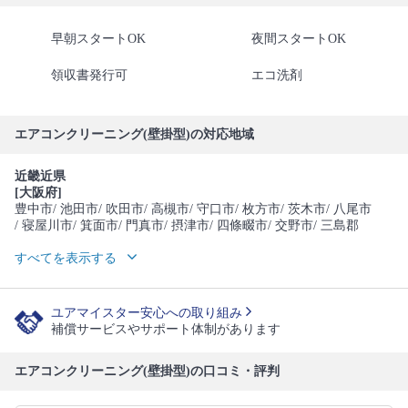
早朝スタートOK
夜間スタートOK
領収書発行可
エコ洗剤
エアコンクリーニング(壁掛型)の対応地域
近畿近県
[大阪府]
豊中市
/ 池田市
/ 吹田市
/ 高槻市
/ 守口市
/ 枚方市
/ 茨木市
/ 八尾市
/ 寝屋川市
/ 箕面市
/ 門真市
/ 摂津市
/ 四條畷市
/ 交野市
/ 三島郡
すべてを表示する
ユアマイスター安心への取り組み
補償サービスやサポート体制があります
エアコンクリーニング(壁掛型)の口コミ・評判