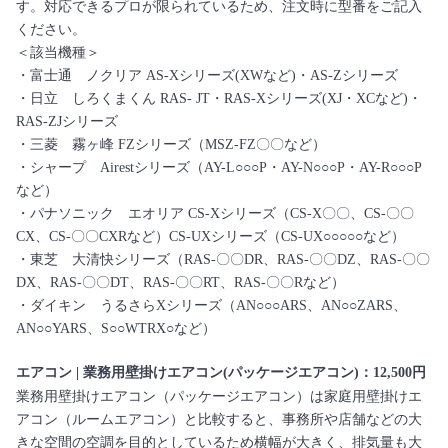
す。対応できるプロが限られているため、注文時に型番をご記入
ください。
＜該当機種＞
・富士通 ノクリア AS-Xシリーズ(XWなど)・AS-Zシリーズ
・日立 しろくまくん RAS- JT・RAS-Xシリーズ(XJ・XCなど)・
RAS-ZJシリーズ
・三菱 霧ヶ峰 FZシリーズ（MSZ-FZ〇〇など）
・シャープ Airestシリーズ（AY-L○○○P・AY-N○○○P・AY-R○○○P
など）
・パナソニック エオリア CS-Xシリーズ（CS-X〇〇、CS-〇〇
CX、CS-〇〇CXRなど）CS-UXシリーズ（CS-UX○○○○○など）
・東芝 大清快シリーズ（RAS-〇〇DR、RAS-〇〇DZ、RAS-〇〇
DX、RAS-〇〇DT、RAS-〇〇RT、RAS-〇〇Rなど）
・ダイキン うるさらXシリーズ（AN○○○ARS、AN○○ZARS、
AN○○YARS、S○○WTRX○など）
エアコン | 業務用壁掛けエアコン(パッケージエアコン)：12,500円
業務用壁掛けエアコン（パッケージエアコン）は家庭用壁掛けエ
アコン（ルームエアコン）と比較すると、事務所や店舗などの大
きな空間の空調を目的としているため横幅が大きく、排気量も大