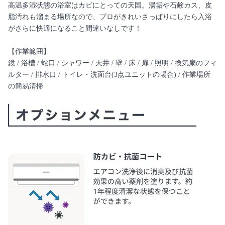
高温多湿状態の浴室はカビにとっての天国。湯垢や石鹸カス、皮
脂汚れも溜まる場所なので、プロがきれいさっぱりにしたら入浴
がさらに快適になること間違いなしです！
【作業範囲】
鏡 / 浴槽 / 蛇口 / シャワー / 天井 / 壁 / 床 / 扉 / 照明 / 換気扇のフィ
ルター / 排水口 / トイレ・洗面台(3点ユニットの場合) / 作業場所
の簡易清掃