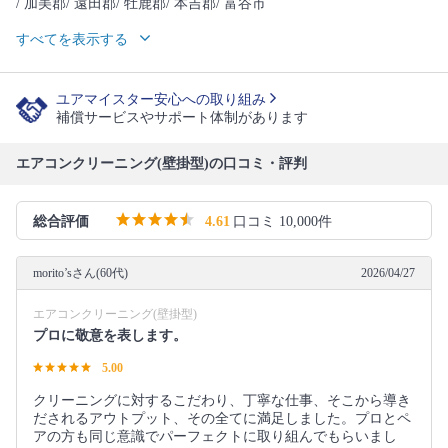
/ 加美郡
/ 遠田郡
/ 牡鹿郡
/ 本吉郡
/ 富谷市
すべてを表示する
ユアマイスター安心への取り組み
補償サービスやサポート体制があります
エアコンクリーニング(壁掛型)の口コミ・評判
総合評価
4.61
口コミ 10,000件
morito’sさん(60代)
2026/04/27
エアコンクリーニング(壁掛型)
プロに敬意を表します。
5.00
クリーニングに対するこだわり、丁寧な仕事、そこから導き
だされるアウトプット、その全てに満足しました。プロとペ
アの方も同じ意識でパーフェクトに取り組んでもらいまし