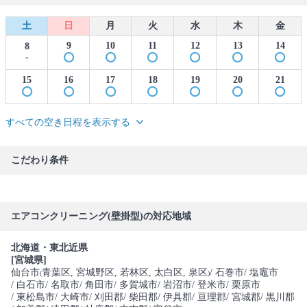
土
日
月
火
水
木
金
9
10
11
12
13
14
8
-
15
16
17
18
19
20
21
すべての空き日程を表示する
こだわり条件
エアコンクリーニング(壁掛型)の対応地域
北海道・東北近県
[宮城県]
仙台市
青葉区
, 宮城野区
, 若林区
, 太白区
, 泉区
/ 石巻市
/ 塩竈市
(
)
/ 白石市
/ 名取市
/ 角田市
/ 多賀城市
/ 岩沼市
/ 登米市
/ 栗原市
/ 東松島市
/ 大崎市
/ 刈田郡
/ 柴田郡
/ 伊具郡
/ 亘理郡
/ 宮城郡
/ 黒川郡