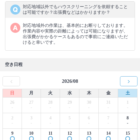
対応地域以外でもハウスクリーニングを依頼すること
は可能ですか？出張費などはかかりますか？
対応地域外の作業は、基本的にお断りしております。
作業内容や実際の距離によっては可能になりますが、
出張費がかかるケースもあるので事前にご連絡いただ
けると幸いです。
空き日程
2026/08
日
月
火
水
木
金
土
26
27
28
29
30
31
1
-
-
-
-
-
-
-
2
3
4
5
6
7
8
-
-
-
-
-
-
-
9
10
11
12
13
14
15