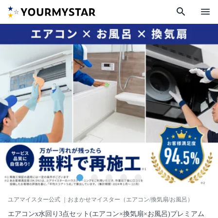
search
menu
ユアマイスター公式
｜おまかせマイスター（エアコン/換気扇/お風呂）
エアコンx水回り3点セット(エアコン×換気扇×お風呂)プレミアム