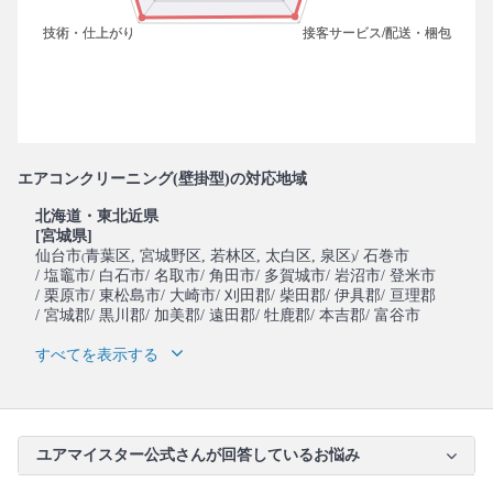
エアコンクリーニング(壁掛型)の対応地域
北海道・東北近県
[宮城県]
仙台市
青葉区
, 宮城野区
, 若林区
, 太白区
, 泉区
/ 石巻市
(
)
/ 塩竈市
/ 白石市
/ 名取市
/ 角田市
/ 多賀城市
/ 岩沼市
/ 登米市
/ 栗原市
/ 東松島市
/ 大崎市
/ 刈田郡
/ 柴田郡
/ 伊具郡
/ 亘理郡
/ 宮城郡
/ 黒川郡
/ 加美郡
/ 遠田郡
/ 牡鹿郡
/ 本吉郡
/ 富谷市
すべてを表示する
ユアマイスター公式さんが回答しているお悩み