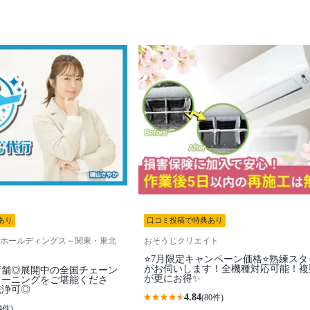
あり
口コミ投稿で特典あり
ホールディングス～関東・東北
おそうじクリエイト
⭐7月限定キャンペーン価格⭐熟練スタ
がお伺いします！全機種対応可能！複
店舗◎展開中の全国チェーン
が更にお得✨
リーニングをご堪能くださ
洗浄可◎
4.84
(80件)
4件)