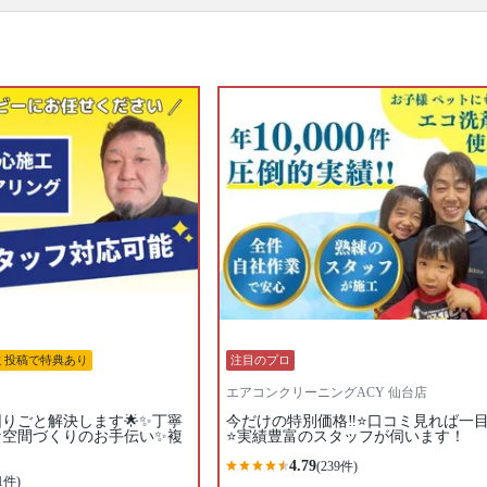
です。エアコンを分解、専用の洗剤と高圧洗浄機
で、隠れた汚れもキレイに落とせるのがプロのエア
コンクリーニングの特徴。1～2年に1回ほどの頻度で
プロにエアコンクリーニングを依頼するのがおすす
めです。たくさんのエアコンクリーニングのプロの
中から、あなたの条件にあったプロに出会ってくだ
さい。口コミ・写真・日程・料金からあなたにあっ
たプロがきっと見つかります。
▼表示価格に含まれるエアコンクリーニングの作業
範囲
エアコン内部の高圧洗浄 / 外装カバー / フィン（熱交
換器） / ファン / フィルター / ドレンパン / 作業場所
の簡易清掃 / 業務用タイプと家庭用タイプは共通料金
口コミ
もご参照ください。
※本ページでは一部プロモーションを含む場合があ
ります。
ミ投稿で特典あり
注目のプロ
エアコンクリーニングACY 仙台店
困りごと解決します🌟✨丁寧
今だけの特別価格‼️⭐口コミ見れば一
な空間づくりのお手伝い✨複
⭐実績豊富のスタッフが伺います！
4.79
(239件)
1件)