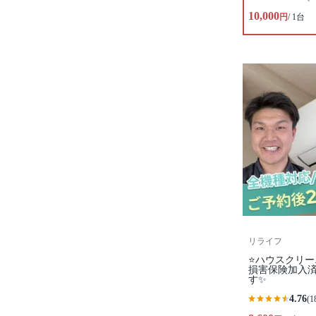
10,000
円
/ 1台
リライフ
⭐ハウスクリー
損害保険加入
す✨
4.76
(1