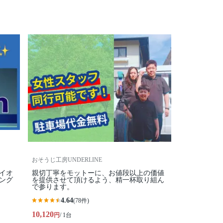
おそうじ工房UNDERLINE
イオ
親切丁寧をモットーに、お値段以上の価値
ング
を提供させて頂けるよう、精一杯取り組ん
で参ります。
4.64
(78件)
10,120
円
/ 1台