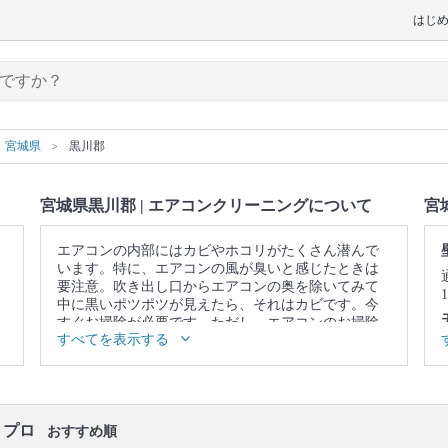
はじ
宮城県
黒川郡
宮城県黒川郡 | エアコンクリーニングについて
宮
エアコンの内部にはカビやホコリがたくさん潜んで
います。特に、エアコンの風が臭いと感じたときは
要注意。吹き出し口からエアコンの奥を除いてみて
中に黒いポツポツが見えたら、それはカビです。今
すぐお掃除が必要です。ただし、エアコンのお掃除
すべてを表示する
はフィルターをキレイにして終わりではありませ
ん。内部にあるフィンやファンという部品についた
カビやホコリまでキレイにしないと意味がありませ
ん。そこで、自分のお掃除ではなかなか落としきれ
ない、エアコンの奥に溜まった汚れまで、徹底的に
・プロ
洗浄してくれるのが、プロのエアコンクリーニング
おすすめ順