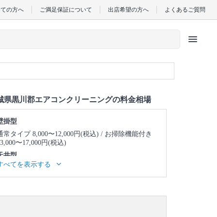
めての方へ
ご満足保証について
出店希望の方へ
よくあるご質問
menu
城県黒川郡エアコンクリーニングの料金相場
壁掛型
通常タイプ 8,000〜12,000円(税込)
お掃除機能付き
13,000〜17,000円(税込)
天井型
すべてを表示する
天井埋め込み型1方向 23,000〜27,000円(税込)
天井
埋め込み型2方向 25,000〜29,000円(税込)
天井埋め
込み型4方向 24,000〜28,000円(税込)
天井吊り型
23,000〜27,000円(税込)