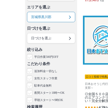
円
/ 1台
エリアを選ぶ
宮城県黒川郡
日づけを選ぶ
日づけを選ぶ
絞り込み
平日作業500円OFF
こだわり条件
追加料金一切なし
口コミ投稿で特典
女性スタッフ作業
日本おそうじ代行
駐車代金無料
支部～
夜間スタート18時〜OK
◎全国５００
のエアコンク
早朝スタート〜9時OK
い！完全分解
検索履歴
4.59
(8