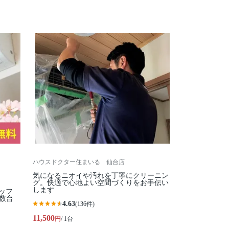
ハウスドクター住まいる 仙台店
気になるニオイや汚れを丁寧にクリーニン
グ。快適で心地よい空間づくりをお手伝い
します
ッフ
数台
4.63
(136件)
11,500
円
/ 1台