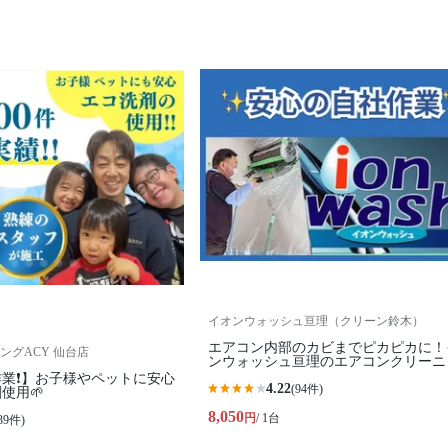
イオンウォッシュ亘理（クリーン鈴木）
エアコン内部のカビまでピカピカに！
ングACY 仙台店
ンウォッシュ亘理のエアコンクリーニ
業❗️】お子様やペットに安心
4.22
(94件)
使用🌱
8,050
円
/ 1台
39件)