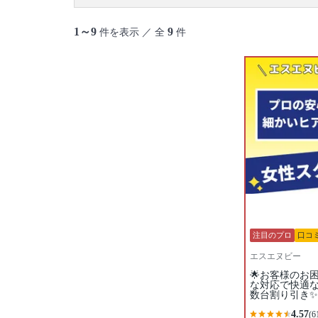
1～9
9
件を表示 ／ 全
件
注目のプロ
口コ
エスエヌビー
🌟お客様のお
な対応で快適
数台割り引き✨
4.57
(6