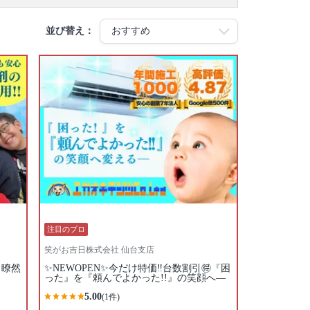
並び替え：
注目のプロ
笑がお吉日株式会社 仙台支店
目瞭然
✨NEWOPEN✨今だけ特価‼️台数割引🉐『困
った』を『頼んでよかった!!』の笑顔へ—
5.00
(1件)