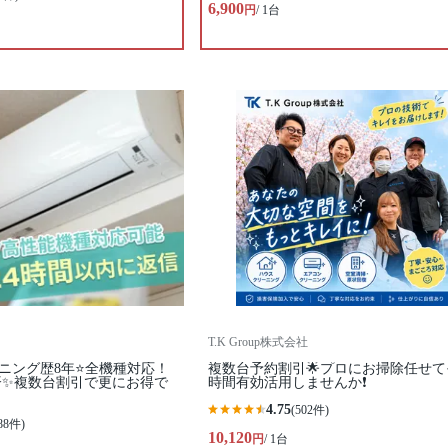
6,900
円
/ 1台
T.K Group株式会社
ニング歴8年⭐全機種対応！
複数台予約割引🌟プロにお掃除任せて
済✨複数台割引で更にお得で
時間有効活用しませんか❗️
4.75
(502件)
88件)
10,120
円
/ 1台