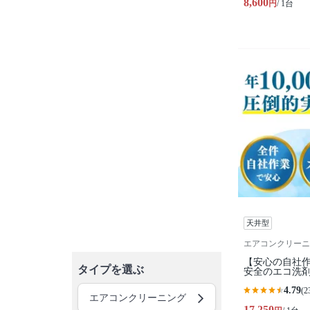
8,600
円
/ 1台
天井型
エアコンクリーニ
【安心の自社作
タイプを選ぶ
安全のエコ洗剤
4.79
(2
エアコンクリーニング
17,250