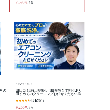
7,590
円
/ 1台
STAY.GOLD
その
🟥口コミ評価地域No. 1🟥複数台で割引あり
🟥初めてのクリーニングお任せください😊
4.84
(79件)
9,200
円
/ 1台