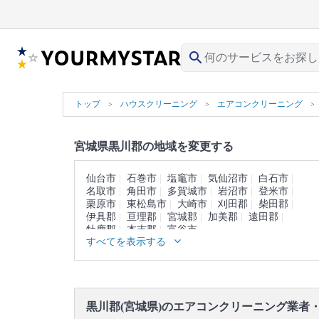
search
トップ
ハウスクリーニング
エアコンクリーニング
宮城県黒川郡の地域を変更する
仙台市
石巻市
塩竈市
気仙沼市
白石市
名取市
角田市
多賀城市
岩沼市
登米市
栗原市
東松島市
大崎市
刈田郡
柴田郡
伊具郡
亘理郡
宮城郡
加美郡
遠田郡
牡鹿郡
本吉郡
富谷市
すべてを表示する
黒川郡(宮城県)のエアコンクリーニング業者