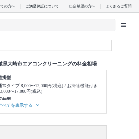
めての方へ
ご満足保証について
出店希望の方へ
よくあるご質問
menu
城県大崎市エアコンクリーニングの料金相場
壁掛型
通常タイプ 8,000〜12,000円(税込)
お掃除機能付き
13,000〜17,000円(税込)
天井型
すべてを表示する
天井埋め込み型1方向 23,000〜27,000円(税込)
天井
埋め込み型2方向 25,000〜29,000円(税込)
天井埋め
込み型4方向 24,000〜28,000円(税込)
天井吊り型
23,000〜27,000円(税込)