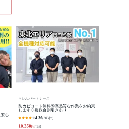
らいふパートナーズ
防カビコート無料🎁高品質な作業をお約束
します◇複数台割引きあり
に安心
4.36
(363件)
10,350
円
/ 1台