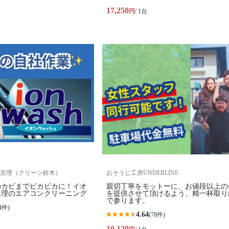
17,250
円
/ 1台
亘理（クリーン鈴木）
おそうじ工房UNDERLINE
のカビまでピカピカに！イオ
親切丁寧をモットーに、お値段以上の
亘理のエアコンクリーニング
を提供させて頂けるよう、精一杯取り
で参ります。
4件)
4.64
(78件)
10,120