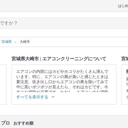
はじ
宮城県
大崎市
宮城県大崎市 | エアコンクリーニングについて
宮
エアコンの内部にはカビやホコリがたくさん潜んで
います。特に、エアコンの風が臭いと感じたときは
要注意。吹き出し口からエアコンの奥を除いてみて
中に黒いポツポツが見えたら、それはカビです。今
すぐお掃除が必要です。ただし、エアコンのお掃除
すべてを表示する
はフィルターをキレイにして終わりではありませ
ん。内部にあるフィンやファンという部品についた
カビやホコリまでキレイにしないと意味がありませ
ん。そこで、自分のお掃除ではなかなか落としきれ
ない、エアコンの奥に溜まった汚れまで、徹底的に
・プロ
洗浄してくれるのが、プロのエアコンクリーニング
おすすめ順