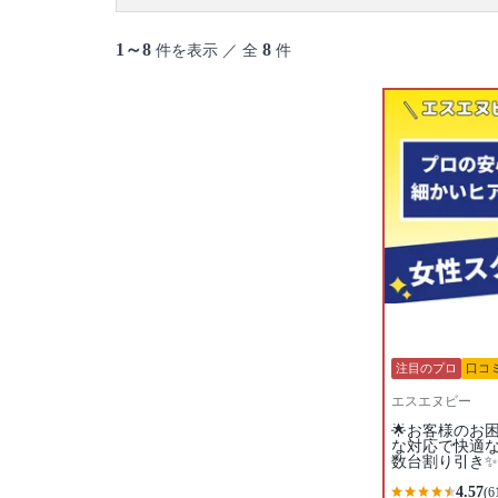
1～8
8
件を表示 ／ 全
件
注目のプロ
口コ
エスエヌビー
🌟お客様のお
な対応で快適
数台割り引き✨
4.57
(6