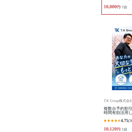
10,000
円
/ 1台
T.K Group株式会
複数台予約割引
時間有効活用し
4.75
(5
10,120
円
/ 1台