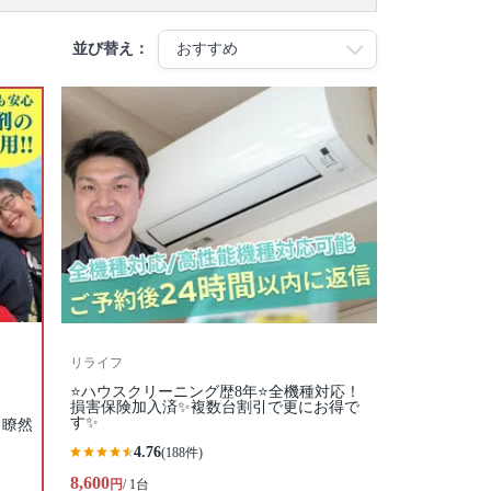
並び替え：
リライフ
⭐ハウスクリーニング歴8年⭐全機種対応！
損害保険加入済✨複数台割引で更にお得で
す✨
目瞭然
4.76
(188件)
8,600
円
/ 1台