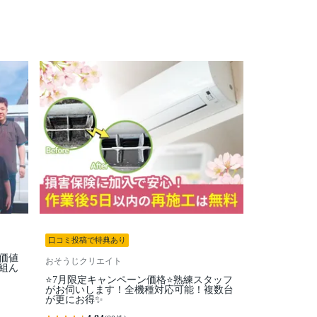
口コミ投稿で特典あり
価値
おそうじクリエイト
組ん
⭐7月限定キャンペーン価格⭐熟練スタッフ
がお伺いします！全機種対応可能！複数台
が更にお得✨