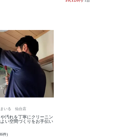
円
/ 1台
まいる 仙台店
イや汚れを丁寧にクリーニン
地よい空間づくりをお手伝い
36件)