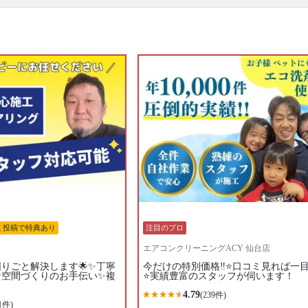
です。エアコンを分解、専用の洗剤と高圧洗浄機
で、隠れた汚れもキレイに落とせるのがプロのエア
コンクリーニングの特徴。1～2年に1回ほどの頻度で
プロにエアコンクリーニングを依頼するのがおすす
めです。たくさんのエアコンクリーニングのプロの
中から、あなたの条件にあったプロに出会ってくだ
さい。口コミ・写真・日程・料金からあなたにあっ
たプロがきっと見つかります。
▼表示価格に含まれるエアコンクリーニングの作業
範囲
エアコン内部の高圧洗浄 / 外装カバー / フィン（熱交
換器） / ファン / フィルター / ドレンパン / 作業場所
の簡易清掃 / 業務用タイプと家庭用タイプは共通料金
口コミ
もご参照ください。
※本ページでは一部プロモーションを含む場合があ
ります。
ミ投稿で特典あり
注目のプロ
エアコンクリーニングACY 仙台店
困りごと解決します🌟✨丁寧
今だけの特別価格‼️⭐口コミ見れば一
な空間づくりのお手伝い✨複
⭐実績豊富のスタッフが伺います！
4.79
(239件)
1件)