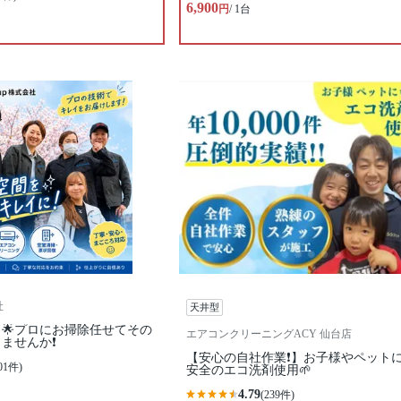
6,900
円
/ 1台
社
天井型
🌟プロにお掃除任せてその
エアコンクリーニングACY 仙台店
ませんか❗️
【安心の自社作業❗️】お子様やペット
01件)
安全のエコ洗剤使用🌱
4.79
(239件)