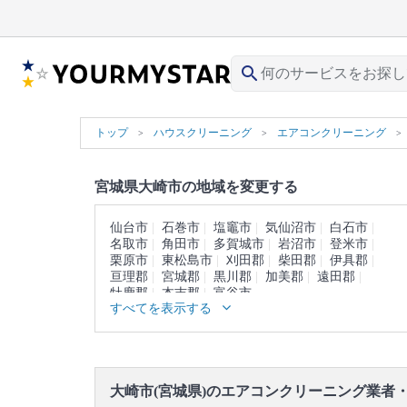
search
トップ
ハウスクリーニング
エアコンクリーニング
宮城県大崎市の地域を変更する
仙台市
石巻市
塩竈市
気仙沼市
白石市
名取市
角田市
多賀城市
岩沼市
登米市
栗原市
東松島市
刈田郡
柴田郡
伊具郡
亘理郡
宮城郡
黒川郡
加美郡
遠田郡
牡鹿郡
本吉郡
富谷市
すべてを表示する
大崎市(宮城県)のエアコンクリーニング業者