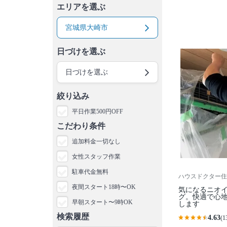
エリアを選ぶ
宮城県大崎市
日づけを選ぶ
日づけを選ぶ
絞り込み
平日作業500円OFF
こだわり条件
追加料金一切なし
女性スタッフ作業
駐車代金無料
ハウスドクター住
夜間スタート18時〜OK
気になるニオ
グ。快適で心
早朝スタート〜9時OK
します
検索履歴
4.63
(1