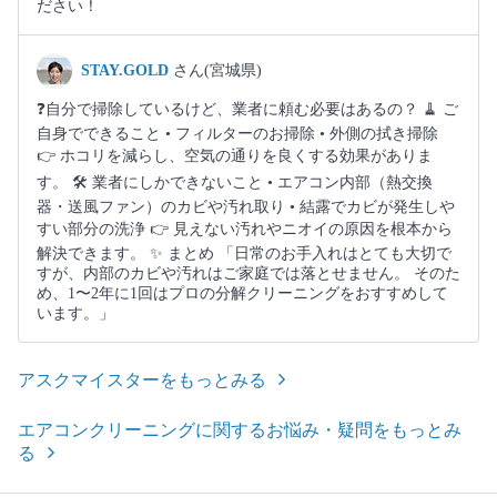
ださい！
STAY.GOLD
さん(宮城県)
❓自分で掃除しているけど、業者に頼む必要はあるの？ 🧹 ご
自身でできること • フィルターのお掃除 • 外側の拭き掃除
👉 ホコリを減らし、空気の通りを良くする効果がありま
す。 🛠 業者にしかできないこと • エアコン内部（熱交換
器・送風ファン）のカビや汚れ取り • 結露でカビが発生しや
すい部分の洗浄 👉 見えない汚れやニオイの原因を根本から
解決できます。 ✨ まとめ 「日常のお手入れはとても大切で
すが、内部のカビや汚れはご家庭では落とせません。 そのた
め、1〜2年に1回はプロの分解クリーニングをおすすめして
います。」
アスクマイスターをもっとみる
エアコンクリーニングに関するお悩み・疑問をもっとみ
る