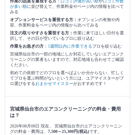
作業の品質を重視する方
：
口コミ評価が高い順
や
口コミ件数
が多い順
に並び替えて、作業料金やページ内の情報を比べて
みる
オプションサービスを重視する方：
オプションの有無や内
容、作業料金をページ内の情報から比べてみる
注文の取りやすさを重視する方：
作業に来てほしい日付を選
択して、その日が空いているプロに絞り込む
作業をお急ぎの方
：
1週間以内に作業できる
プロを絞り込む
宮城県仙台市の一部の地域にしか対応していないエアコンク
リーニングの業者もいますので、対応地域も合わせてご確認
ください。
初めての依頼でどのプロを選べばよいか分からない、忙しく
てプロを選ぶ時間がないという方には、ユアマイスターがプ
ロ選びをする
おまかせマイスター
がおすすめです！
宮城県仙台市のエアコンクリーニングの料金・費用
は？
2026年08月08日 現在、 宮城県仙台市のエアコンクリーニン
グの料金・費用は、
7,500～25,300円(税込)
です。