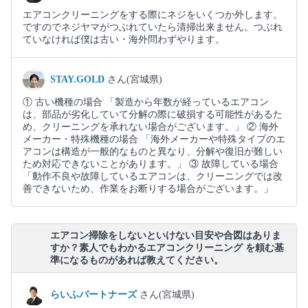
エアコンクリーニングをする際にネジをいくつか外します。
ですのでネジヤマがつぶれていたら清掃出来ません。つぶれ
ていなければ僕は古い・海外問わずやります。
STAY.GOLD
さん(宮城県)
① 古い機種の場合 「製造から年数が経っているエアコン
は、部品が劣化していて分解の際に破損する可能性があるた
め、クリーニングを承れない場合がございます。」 ② 海外
メーカー・特殊機種の場合 「海外メーカーや特殊タイプのエ
アコンは構造が一般的なものと異なり、分解や復旧が難しい
ため対応できないことがあります。」 ③ 故障している場合
「動作不良や故障しているエアコンは、クリーニングでは改
善できないため、作業をお断りする場合がございます。」
エアコン掃除をしないといけない目安や合図はありま
すか？素人でもわかるエアコンクリーニング を頼む基
準になるものがあれば教えてください。
らいふパートナーズ
さん(宮城県)