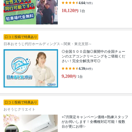
4.64
(78件)
10,120
円
/ 1台
口コミ投稿で特典あり
日本おそうじ代行ホールディングス～関東・東北支部～
◎全国５００店舗◎展開中の全国チェー
ンのエアコンクリーニングをご堪能くだ
さい！完全分解洗浄可◎
4.59
(84件)
9,200
円
/ 1台
口コミ投稿で特典あり
おそうじクリエイト
⭐7月限定キャンペーン価格⭐熟練スタッフ
がお伺いします！全機種対応可能！複数
台が更にお得✨