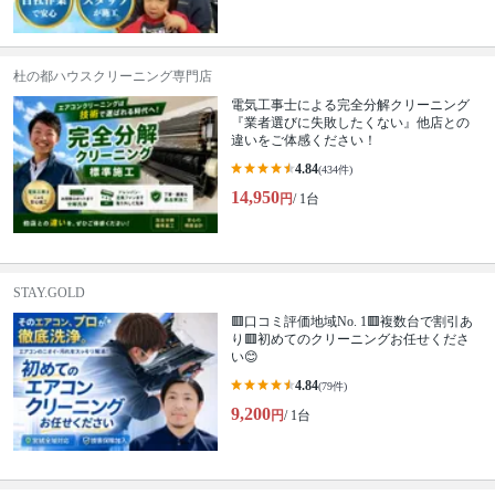
杜の都ハウスクリーニング専門店
電気工事士による完全分解クリーニング
『業者選びに失敗したくない』他店との
違いをご体感ください！
4.84
(434件)
14,950
円
/ 1台
STAY.GOLD
🟥口コミ評価地域No. 1🟥複数台で割引あ
り🟥初めてのクリーニングお任せくださ
い😊
4.84
(79件)
9,200
円
/ 1台