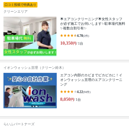
口コミ投稿で特典あり
クリーンエリア
🌟エアコンクリーニング🌟女性スタッフ
が必ず施工でお伺いします✨駐車場代無料
✨複数台割引有✨
4.70
(2件)
10,350
円
/ 1台
イオンウォッシュ亘理（クリーン鈴木）
エアコン内部のカビまでピカピカに！イ
オンウォッシュ亘理のエアコンクリーニ
ング
4.22
(94件)
8,050
円
/ 1台
らいふパートナーズ