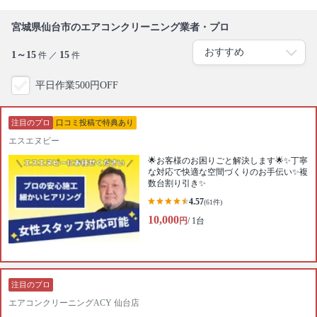
宮城県仙台市のエアコンクリーニング業者・プロ
1～15
15
件 ／
件
平日作業500円OFF
注目のプロ
口コミ投稿で特典あり
エスエヌビー
🌟お客様のお困りごと解決します🌟✨丁寧
な対応で快適な空間づくりのお手伝い✨複
数台割り引き✨
4.57
(61件)
10,000
円
/ 1台
注目のプロ
エアコンクリーニングACY 仙台店