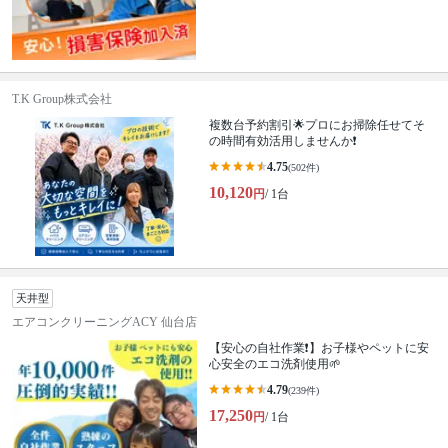
T.K Group株式会社
複数台予約割引🌟プロにお掃除任せてそ
の時間有効活用しませんか❗️
4.75
(502件)
10,120
円
/ 1台
天井型
エアコンクリーニングACY 仙台店
【安心の自社作業❗️】お子様やペットに安
心安全のエコ洗剤使用🌱
4.79
(239件)
17,250
円
/ 1台