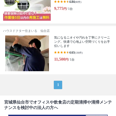
4.84
(80件)
9,775
円
/ 1台
ハウスドクター住まいる 仙台店
気になるニオイや汚れを丁寧にクリーニ
ング。快適で心地よい空間づくりをお手
伝いします
4.63
(136件)
11,500
円
/ 1台
1
宮城県仙台市でオフィスや飲食店の定期清掃や清掃メンテ
ナンスを検討中の法人の方へ