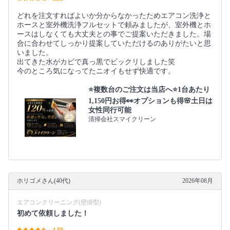
どれを注文すればよいか分からなかったためエアコン洗浄と
ホースと室外機洗浄フルセットで頼みましたが、室外機とホ
ースはしなくても大丈夫との事でご提案いただきました。場
合に合わせてしっかり提案していただけるのありがたいと思
いました。
出てきた水がカビで真っ黒でビックリしました笑
今のところ気になってたニオイもせず快適です。
⭐️複数台のご注文は当店へ⭐️1台あたり
1,150円お得👀オプションも得🌸土日は
女性同行可能
清掃会社スマイクリーン
ホリゴメさん(40代)
2026年08月
エアコンクリーニング(壁掛型)
初めて依頼しました！
4.80