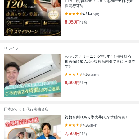
1,150円お得👀オプションも得🌸土日は女
性同行可能
4.81
(455件)
8,050
円
/ 1台
リライフ
⭐ハウスクリーニング歴8年⭐全機種対応！
損害保険加入済✨複数台割引で更にお得で
す✨
4.76
(188件)
8,600
円
/ 1台
日本おそうじ代行南仙台店
複数台割りあり🌟大手FCで実績豊富♪
4.76
(56件)
7,500
円
/ 1台