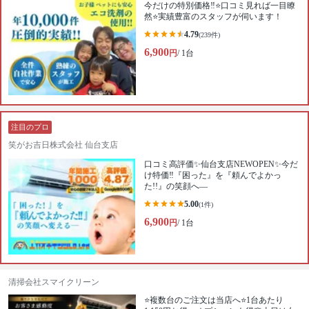
今だけの特別価格‼️⭐口コミ見れば一目瞭
然⭐実績豊富のスタッフが伺います！
4.79
(239件)
6,900
円
/ 1台
注目のプロ
笑がお吉日株式会社 仙台支店
口コミ高評価✨仙台支店NEWOPEN✨今だ
け特価‼️『困った』を『頼んでよかっ
た!!』の笑顔へ—
5.00
(1件)
6,900
円
/ 1台
清掃会社スマイクリーン
⭐️複数台のご注文は当店へ⭐️1台あたり