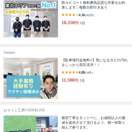
防カビコート無料🎁高品質な作業をお約
束します◇複数台割引きあり
4.36
(363件)
10,350
円
/ 1台
Saskene
【駐車場代金無料⭐️】気になるカビの汚れ
をしっかり高圧洗浄！！
4.80
(54件)
11,500
円
/ 1台
おそうじ工房UNDERLINE
親切丁寧をモットーに、お値段以上の価
値を提供させて頂けるよう、精一杯取り
組んで参ります。