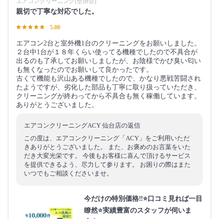
エアコンクリーニング(壁掛型)
親切で丁寧な対応でした。
5.00
エアコン2台と室外機1台のクリーニングをお願いしました。
２台中1台が１８年くらい使ってる機種でしたので不具合が
出るのも了承してお願いしましたが、お陰様でかび臭い匂い
も無くなったのでお願いして良かったです。
古くて機能も沢山ある機種でしたので、かなり悪戦苦闘され
たようですが、劣化した部品も丁寧に取り扱っていただき、
クリーニングが終わってから不具合も無く稼働しています。
ありがとうございました。
エアコンクリーニングACY 仙台店の返信
この度は、エアコンクリーニング「ACY」をご利用いただ
きありがとうございました。 また、お褒めのお言葉をいた
だき大変光栄です。 今後もお客様に喜んで頂けるサービス
を提供できるよう、尽力して参ります。 お困りの際はまた
いつでもご相談くださいませ。
今だけの特別価格‼️⭐口コミ見れば一目
瞭然⭐実績豊富のスタッフが伺いま