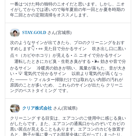
一番はつけた時の独特のニオイだと思います。しかし、ニオ
イがしてからでは遅いので毎年夏前の年一回とか夏冬時期の
年二回とかの定期清掃をオススメします。
STAY.GOLD
さん(宮城県)
次のようなサインが出てきたら、プロのクリーニングをおす
すめします👇 • 👀 見た目で分かるサイン 吹き出し口に黒い
点々（カビやホコリ）が見える • 👃 ニオイで分かるサイン
運転したときにカビ臭・生乾き臭がする • 🌬 効きや音で分
かるサイン 冷暖房の効きが弱い、風量が落ちた、音が大き
い • 💡 電気代で分かるサイン 以前より電気代が高くなっ
た ⸻ ✨ フィルター掃除だけでは取れない内部の汚れが
原因のことが多いため、 これらのサインが出たら クリーニ
ングのベストタイミング です。
クリア株式会社
さん(宮城県)
クリーニング する目安は、エアコンのご使用中に感じる臭い
がしたらです。また、エアコンの通風口からのぞいてカビの
黒い斑点が見えることもあります。エアコンのカビを放置す
ると、胞子が風に乗ってお部屋全体に広がってしまったり、