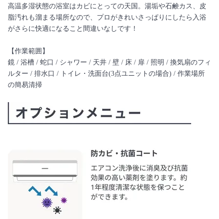
高温多湿状態の浴室はカビにとっての天国。湯垢や石鹸カス、皮
脂汚れも溜まる場所なので、プロがきれいさっぱりにしたら入浴
がさらに快適になること間違いなしです！
【作業範囲】
鏡 / 浴槽 / 蛇口 / シャワー / 天井 / 壁 / 床 / 扉 / 照明 / 換気扇のフィ
ルター / 排水口 / トイレ・洗面台(3点ユニットの場合) / 作業場所
の簡易清掃