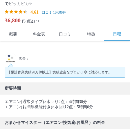
でピッカピカ✨
4.61
口コミ 10,000件
36,800
円(税込) /
1
概要
料金表
口コミ
特徴
日程
店長：
【累計作業実績20万件以上】実績豊富なプロが丁寧に対応します。
所要時間
エアコン(通常タイプ)×水回り2点：4時間30分
エアコン(お掃除機能付き)×水回り2点：5時間0分
おまかせマイスター（エアコン/換気扇/お風呂）の料金