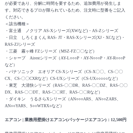
が必要であり、分解に時間を要するため、追加費用が発生しま
す。対応できるプロが限られているため、注文時に型番をご記入
ください。
＜該当機種＞
・富士通 ノクリア AS-Xシリーズ(XWなど)・AS-Zシリーズ
・日立 しろくまくん RAS- JT・RAS-Xシリーズ(XJ・XCなど)・
RAS-ZJシリーズ
・三菱 霧ヶ峰 FZシリーズ（MSZ-FZ〇〇など）
・シャープ Airestシリーズ（AY-L○○○P・AY-N○○○P・AY-R○○○P
など）
・パナソニック エオリア CS-Xシリーズ（CS-X〇〇、CS-〇〇
CX、CS-〇〇CXRなど）CS-UXシリーズ（CS-UX○○○○○など）
・東芝 大清快シリーズ（RAS-〇〇DR、RAS-〇〇DZ、RAS-〇〇
DX、RAS-〇〇DT、RAS-〇〇RT、RAS-〇〇Rなど）
・ダイキン うるさらXシリーズ（AN○○○ARS、AN○○ZARS、
AN○○YARS、S○○WTRX○など）
エアコン | 業務用壁掛けエアコン(パッケージエアコン)：12,500円