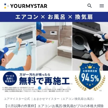
search
menu
ユアマイスター公式
｜おまかせマイスター（エアコン/換気扇/お風呂）
【11月以降の作業枠】エアコン/お風呂/換気扇がプロの本格大掃除