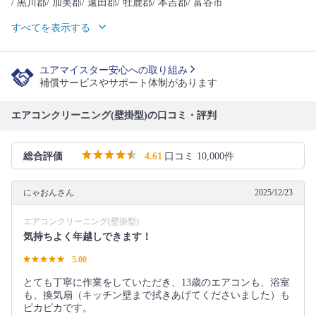
/ 黒川郡
/ 加美郡
/ 遠田郡
/ 牡鹿郡
/ 本吉郡
/ 富谷市
すべてを表示する
ユアマイスター安心への取り組み
補償サービスやサポート体制があります
エアコンクリーニング(壁掛型)の口コミ・評判
総合評価
4.61
口コミ 10,000件
にゃおんさん
2025/12/23
エアコンクリーニング(壁掛型)
気持ちよく年越しできます！
5.00
とても丁寧に作業をしていただき、13歳のエアコンも、浴室
も、換気扇（キッチン壁まで拭きあげてくださいました）も
ピカピカです。