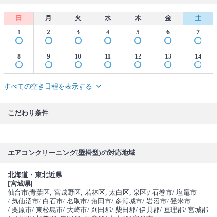
日
月
火
水
木
金
土
1
2
3
4
5
6
7
8
9
10
11
12
13
14
すべての空き日程を表示する
こだわり条件
エアコンクリーニング(壁掛型)の対応地域
北海道・東北近県
[宮城県]
仙台市
青葉区
, 宮城野区
, 若林区
, 太白区
, 泉区
/ 石巻市
/ 塩竈市
(
)
/ 気仙沼市
/ 白石市
/ 名取市
/ 角田市
/ 多賀城市
/ 岩沼市
/ 登米市
/ 栗原市
/ 東松島市
/ 大崎市
/ 刈田郡
/ 柴田郡
/ 伊具郡
/ 亘理郡
/ 宮城郡