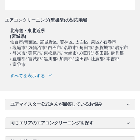
エアコンクリーニング(壁掛型)の対応地域
北海道・東北近県
[宮城県]
仙台市
青葉区
, 宮城野区
, 若林区
, 太白区
, 泉区
/ 石巻市
(
)
/ 塩竈市
/ 気仙沼市
/ 白石市
/ 名取市
/ 角田市
/ 多賀城市
/ 岩沼市
/ 登米市
/ 栗原市
/ 東松島市
/ 大崎市
/ 刈田郡
/ 柴田郡
/ 伊具郡
/ 亘理郡
/ 宮城郡
/ 黒川郡
/ 加美郡
/ 遠田郡
/ 牡鹿郡
/ 本吉郡
/ 富谷市
すべてを表示する
ユアマイスター公式さんが回答しているお悩み
同じエリアのエアコンクリーニングを探す