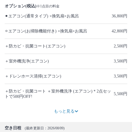
オプション(税込)
※1点目の料金
⚫︎エアコン(通常タイプ) ×換気扇×お風呂
36,800円
⚪︎エアコン(お掃除機能付き) ×換気扇×お風呂
42,800円
＋防カビ・抗菌コート(エアコン)
2,500円
＋室外機洗浄(エアコン)
3,500円
＋ドレンホース清掃(エアコン)
3,500円
＋防カビ・抗菌コート ＋室外機洗浄 (エアコン)＊2点セッ
5,500円
トで500円OFF!
8,000円
5,500円
3,500円
3,500円
3,500円
5,500円
12,000円
1,500円
9,000円
7,800円
13,800円
9,000円
3,500円
7,700円
もっと見る
空き日程
(最終更新日：2026/08/09)