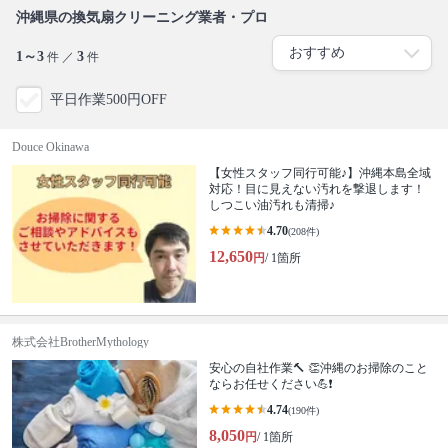
沖縄県の換気扇クリーニング業者・プロ
1～3
3
件 ／
件
平日作業500円OFF
Douce Okinawa
【女性スタッフ同行可能♪】沖縄本島全域
対応！目に見えない汚れを撃退します！
しつこい油汚れも清掃♪
4.70
(208件)
12,650
円
/ 1箇所
株式会社BrotherMythology
安心の自社作業🔨 👏沖縄のお掃除のこと
ならお任せください💪❗️
4.74
(190件)
8,050
円
/ 1箇所