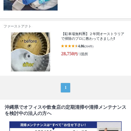
ファーストアクト
【駐車場無料🈚️】２年間オーストラリア
で掃除のプロに教わってきました❗️
4.86
(264件)
28,750
円
/ 1箇所
1
沖縄県でオフィスや飲食店の定期清掃や清掃メンテナンス
を検討中の法人の方へ