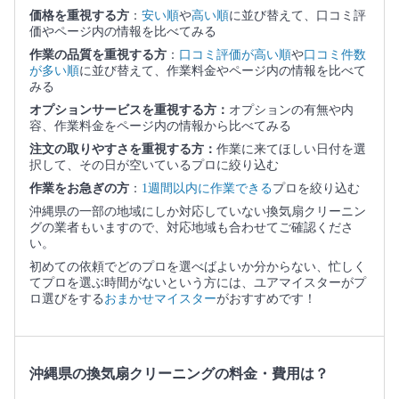
価格を重視する方
：
安い順
や
高い順
に並び替えて、口コミ評
価やページ内の情報を比べてみる
作業の品質を重視する方
：
口コミ評価が高い順
や
口コミ件数
が多い順
に並び替えて、作業料金やページ内の情報を比べて
みる
オプションサービスを重視する方：
オプションの有無や内
容、作業料金をページ内の情報から比べてみる
注文の取りやすさを重視する方：
作業に来てほしい日付を選
択して、その日が空いているプロに絞り込む
作業をお急ぎの方
：
1週間以内に作業できる
プロを絞り込む
沖縄県の一部の地域にしか対応していない換気扇クリーニン
グの業者もいますので、対応地域も合わせてご確認くださ
い。
初めての依頼でどのプロを選べばよいか分からない、忙しく
てプロを選ぶ時間がないという方には、ユアマイスターがプ
ロ選びをする
おまかせマイスター
がおすすめです！
沖縄県の換気扇クリーニングの料金・費用は？