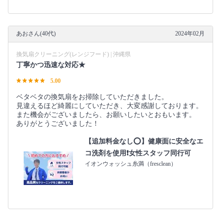
あおさん(40代)
2024年02月
換気扇クリーニング(レンジフード) | 沖縄県
丁寧かつ迅速な対応★
5.00
ベタベタの換気扇をお掃除していただきました。
見違えるほど綺麗にしていただき、大変感謝しております。
また機会がございましたら、お願いしたいとおもいます。
ありがとうございました！
【追加料金なし⭕️】健康面に安全なエ
コ洗剤を使用❗️女性スタッフ同行可
イオンウォッシュ糸満（fresclean）