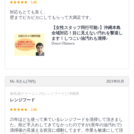
5.00
対応もとても良く、
壁までピカピカにしてもらって大満足です。
【女性スタッフ同行可能♪】沖縄本島
全域対応！目に見えない汚れを撃退し
ます！しつこい油汚れも清掃♪
Douce Okinawa
Ms. Rさん(70代)
2021年01月
換気扇クリーニング(レンジフード) | 沖縄県
レンジフード
5.00
25年ほども使って来ているレンジフードを清掃して頂きまし
た。殆ど手入れしてきてなかったのですが(長年の油汚れで)
清掃後の見違える状況に感動してます。作業も敏速にして頂