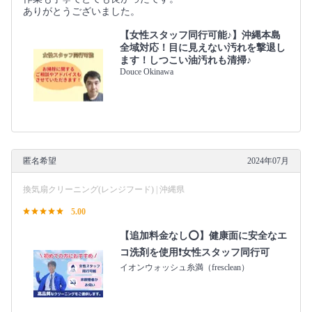
ありがとうございました。
【女性スタッフ同行可能♪】沖縄本島
全域対応！目に見えない汚れを撃退し
ます！しつこい油汚れも清掃♪
Douce Okinawa
匿名希望
2024年07月
換気扇クリーニング(レンジフード) | 沖縄県
5.00
【追加料金なし⭕️】健康面に安全なエ
コ洗剤を使用❗️女性スタッフ同行可
イオンウォッシュ糸満（fresclean）