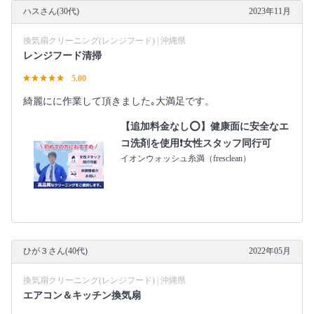
ハスさん(30代)
2023年11月
換気扇クリーニング(レンジフード) | 沖縄県
レンジフード清掃
5.00
綺麗にに作業して頂きました｡大満足です。
【追加料金なし⭕️】健康面に安全なエ
コ洗剤を使用❗️女性スタッフ同行可
イオンウォッシュ糸満（fresclean）
ひが３さん(40代)
2022年05月
換気扇クリーニング(レンジフード) | 沖縄県
エアコン＆キッチン換気扇