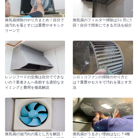
換気扇掃除のやり方まとめ！自分で
換気扇のフィルター掃除は3ヶ月に1
油汚れを落とすには重曹やオキシク
回！自分で簡単にできる方法を紹介
リーンで
レンジフードの交換は自分でできな
シロッコファンの掃除のやり方と
いの？業者さんへ依頼する適切なタ
は？重曹やセスキで汚れを落とす方
イミングと費用を徹底解説
法
換気扇の油汚れの落とし方を解説！
換気扇がうるさい理由はなに？4種