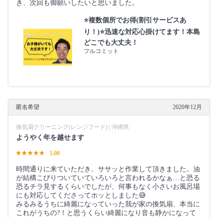
き、次回も御願いしたいと思いました。
⭐️複数個所でお得(割引サービスあ
り！)⭐迅速な対応心掛けてます！本島
どこでも大丈夫！
フルコミット
匿名希望
2020年12月
換気扇クリーニング(レンジフード) | 沖縄県
ようやく年を越せます
5.00
時間通りに来ていただき、ササッと作業して頂きました。油
が結構こびりついていていろいろと言われるかなぁ…と恐る
恐るチラ見するくらいでしたが、何事もなく小さいお風呂場
にも対応してくださってホッとしました😅
みるみるうちに綺麗になっていった我が家の換気扇、本当に
これがうちの?！と思うくらい綺麗になり音も静かになって