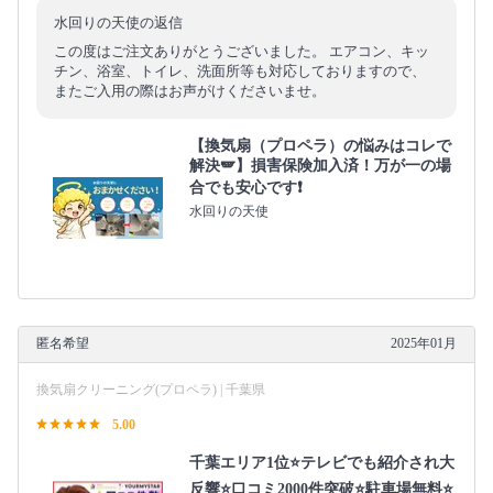
水回りの天使の返信
この度はご注文ありがとうございました。 エアコン、キッ
チン、浴室、トイレ、洗面所等も対応しておりますので、
またご入用の際はお声がけくださいませ。
【換気扇（プロペラ）の悩みはコレで
解決🪽】損害保険加入済！万が一の場
合でも安心です❗️
水回りの天使
匿名希望
2025年01月
換気扇クリーニング(プロペラ) | 千葉県
5.00
千葉エリア1位⭐テレビでも紹介され大
反響⭐️口コミ2000件突破⭐️駐車場無料⭐