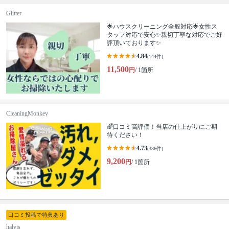
Glitter
🌟ハウスクリーニング全般対応🌟女性ス
タッフ対応で安心✨親切丁寧な対応でご好
評頂いております✨
4.84
(144件)
11,500
円
/ 1箇所
CleaningMonkey
🌈口コミ高評価！当店の仕上がりにご期
待ください！
4.73
(336件)
9,200
円
/ 1箇所
口コミ投稿で特典あり
halvis