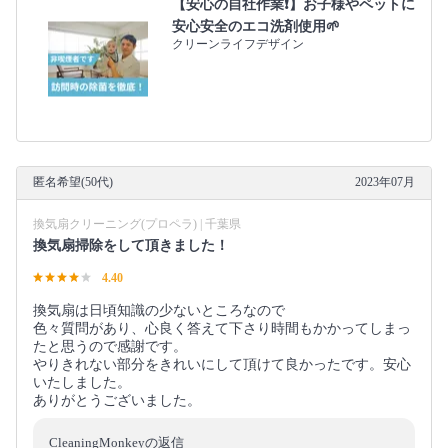
【安心の自社作業❗️】お子様やペットに
安心安全のエコ洗剤使用🌱
クリーンライフデザイン
匿名希望(50代)
2023年07月
換気扇クリーニング(プロペラ) | 千葉県
換気扇掃除をして頂きました！
4.40
換気扇は日頃知識の少ないところなので
色々質問があり、心良く答えて下さり時間もかかってしまっ
たと思うので感謝です。
やりきれない部分をきれいにして頂けて良かったです。安心
いたしました。
ありがとうございました。
CleaningMonkeyの返信