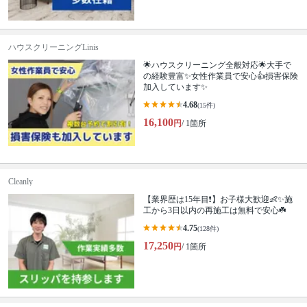
ハウスクリーニングLinis
🌟ハウスクリーニング全般対応🌟大手で
の経験豊富✨女性作業員で安心👍損害保険
加入しています✨
4.68
(15件)
16,100
円
/ 1箇所
Cleanly
【業界歴は15年目❗️】お子様大歓迎👶✨施
工から3日以内の再施工は無料で安心☘️
4.75
(128件)
17,250
円
/ 1箇所