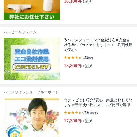
16,100
円
/ 1箇所
ハッピーリフォーム
🌟ハウスクリーニング全般対応🌟完全自
社作業✨️ピカピカにします✨️エコ洗剤使用
で安心✨
4.53
(8件)
13,800
円
/ 1箇所
ハウスウォッシュ ブルーポート
☆テレビでも紹介‼安心・綺麗とおもてな
しを☆新品使い捨てスリッパ使用で清潔
4.72
(308件)
17,250
円
/ 1箇所