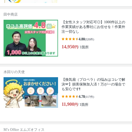
田中商店
【女性スタッフ対応可◎】1000件以上の
作業実績がある弊社にお任せを！作業外
注一切なし
4.80
(520件)
14,950
円
/ 1箇所
水回りの天使
【換気扇（プロペラ）の悩みはコレで解
決🪽】損害保険加入済！万が一の場合で
も安心です❗️
4.78
(117件)
11,900
円
/ 1箇所
M’s Office エムズオフィス