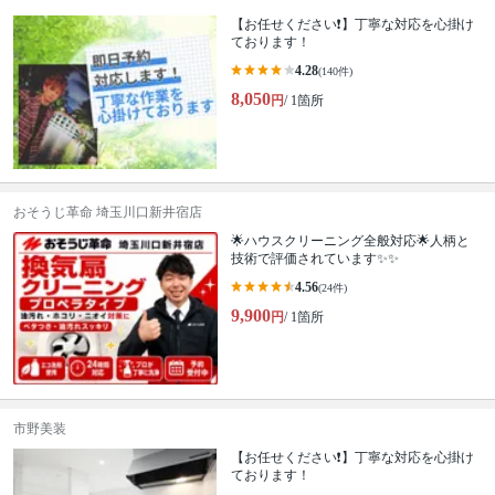
【お任せください❗️】丁寧な対応を心掛け
ております！
4.28
(140件)
8,050
円
/ 1箇所
おそうじ革命 埼玉川口新井宿店
🌟ハウスクリーニング全般対応🌟人柄と
技術で評価されています✨✨
4.56
(24件)
9,900
円
/ 1箇所
市野美装
【お任せください❗️】丁寧な対応を心掛け
ております！