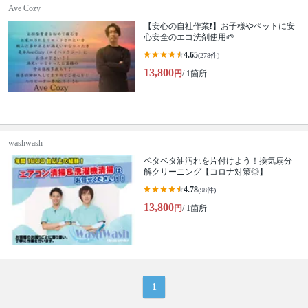
Ave Cozy
【安心の自社作業❗️】お子様やペットに安
心安全のエコ洗剤使用🌱
4.65
(278件)
13,800
円
/ 1箇所
washwash
ベタベタ油汚れを片付けよう！換気扇分
解クリーニング【コロナ対策◎】
4.78
(98件)
13,800
円
/ 1箇所
1