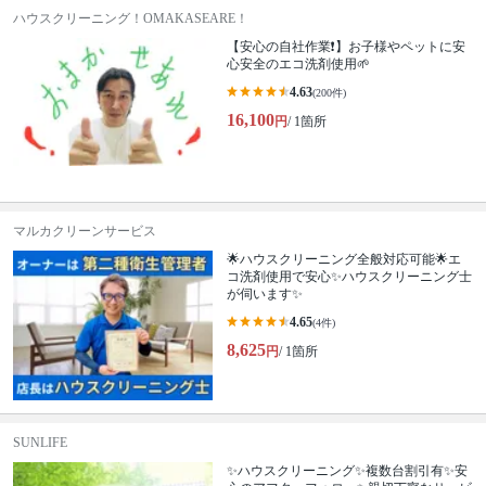
ハウスクリーニング！OMAKASEARE！
【安心の自社作業❗️】お子様やペットに安
心安全のエコ洗剤使用🌱
4.63
(200件)
16,100
円
/ 1箇所
マルカクリーンサービス
🌟ハウスクリーニング全般対応可能🌟エ
コ洗剤使用で安心✨ハウスクリーニング士
が伺います✨
4.65
(4件)
8,625
円
/ 1箇所
SUNLIFE
✨ハウスクリーニング✨複数台割引有✨安