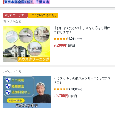
選ばれています！
口コミ投稿で特典あり
ヨシザキ企画
【お任せください❗️】丁寧な対応を心掛け
ております！
4.70
(167件)
9,200
円
/ 1箇所
ハウスッキリ
ハウスッキリの換気扇クリーニング(プロ
ペラ)
4.80
(475件)
20,700
円
/ 2箇所