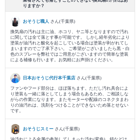
業者さんでも落とすことのできない換気扇の汚れはあ
りますか？
おそうじ職人
さん(千葉県)
換気扇の汚れは主に油、ホコリ、ヤニ等となりますので汚れ
に関しては全て落とす事が可能です。 しかし経年劣化により
塗装が油汚れと酸化を起こしている場合は塗装が剥がれてし
まいますのでご了承下さい。 ご希望がございましたら黒・白
色のスプレーを弊社ではご用意がございますので簡単な塗装
による補修も行います。お気軽にお声掛けください。
日本おそうじ代行本千葉店
さん(千葉県)
ファンやフード部分は、ほぼ落ちます。ただし汚れ具合によ
り塗装も一緒に落としてしまう場合もあるため、ご相談しな
がらの作業になります。またモーターや配線のコネクタまわ
りの油汚れは、洗剤をつけることができないため落とせない
です。
おそうじスミー
さん(千葉県)
油汚れによる金属の参加してしまった汚れ(変色)、錆などは