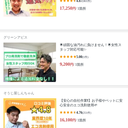
4.87
(461件)
17,250
円
/ 1箇所
グリーンアピス
🌟頑固な油汚れに負けません！🌟女性ス
タッフ対応可能✨
5.00
(1件)
9,200
円
/ 1箇所
そうじ屋しんちゃん
【安心の自社作業❗️】お子様やペットに安
心安全のエコ洗剤使用🌱
4.76
(251件)
16,100
円
/ 1箇所