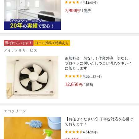
4.12
(65件)
7,900
円
/ 1箇所
選ばれています！
口コミ投稿で特典あり
アイデアルサービス
追加料金一切なし！作業外注一切なし！
プロペラに付いたしつこい汚れをキレイ
に落とします！
4.63
(1,154件)
12,650
円
/ 1箇所
エコクリーン
【お任せください❗️】丁寧な対応を心掛け
ております！
4.61
(27件)