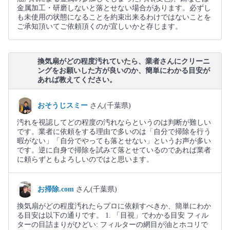
金属加工・研磨しないと落とせない場合があります。必ずし
も未使用の状態になることを約束出来るわけではないことを
ご承知頂いてご依頼頂くのが宜しいかと存じます。
換気扇がどの程度汚れていたら、業者さんにクリーニ
ングをお願いした方が良いのか、簡単にわかる目安が
あれば教えてください。
おそうじスミー
さん(千葉県)
汚れを視認してどの程度の汚れならというのは判断が難しい
です。業者に依頼をする理由で多いのは「自分で掃除を行う
暇がない」「自分でやっても落とせない」というお声が多い
です。逆に自身で掃除を試みて落とせているのであれば業者
に頼らずともよろしいのではと思います。
お掃除.com
さん(千葉県)
換気扇がどの程度汚れたらプロに依頼すべきか、簡単にわか
る目安は以下の通りです。 1. 「目視」でわかる目安 フィル
ターの目詰まりがひどい: フィルターの網目が油とホコリで