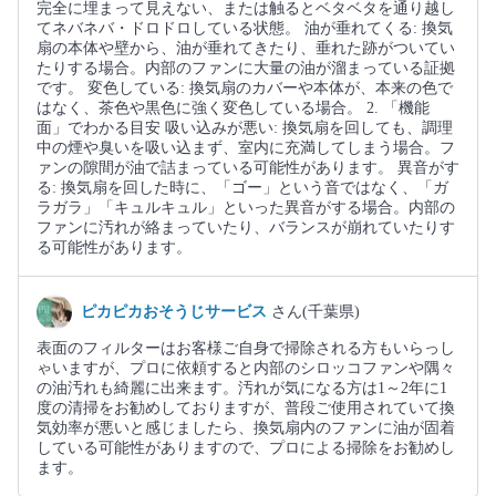
完全に埋まって見えない、または触るとベタベタを通り越し
てネバネバ・ドロドロしている状態。 油が垂れてくる: 換気
扇の本体や壁から、油が垂れてきたり、垂れた跡がついてい
たりする場合。内部のファンに大量の油が溜まっている証拠
です。 変色している: 換気扇のカバーや本体が、本来の色で
はなく、茶色や黒色に強く変色している場合。 2. 「機能
面」でわかる目安 吸い込みが悪い: 換気扇を回しても、調理
中の煙や臭いを吸い込まず、室内に充満してしまう場合。フ
ァンの隙間が油で詰まっている可能性があります。 異音がす
る: 換気扇を回した時に、「ゴー」という音ではなく、「ガ
ラガラ」「キュルキュル」といった異音がする場合。内部の
ファンに汚れが絡まっていたり、バランスが崩れていたりす
る可能性があります。
ピカピカおそうじサービス
さん(千葉県)
表面のフィルターはお客様ご自身で掃除される方もいらっし
ゃいますが、プロに依頼すると内部のシロッコファンや隅々
の油汚れも綺麗に出来ます。汚れが気になる方は1～2年に1
度の清掃をお勧めしておりますが、普段ご使用されていて換
気効率が悪いと感じましたら、換気扇内のファンに油が固着
している可能性がありますので、プロによる掃除をお勧めし
ます。