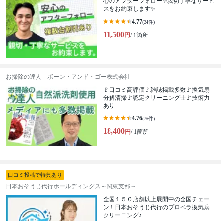
心のアフターフォロー✨親切丁寧なサービ
スをお約束します✨
4.77
(24件)
11,500
円
/ 1箇所
お掃除の達人 ボーン・アンド・ゴー株式会社
🚩口コミ高評価🚩雑誌掲載多数🚩換気扇
分解清掃🚩認定クリーニング士🚩技術力
あり
4.76
(76件)
18,400
円
/ 1箇所
口コミ投稿で特典あり
日本おそうじ代行ホールディングス～関東支部～
全国１５０店舗以上展開中の全国チェー
ン！日本おそうじ代行のプロペラ換気扇
クリーニング♪