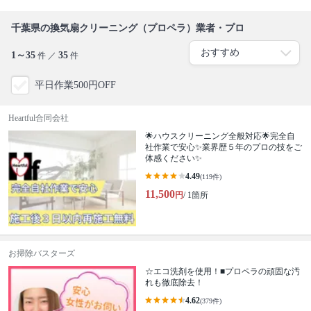
千葉県の換気扇クリーニング（プロペラ）業者・プロ
1～35
35
件 ／
件
平日作業500円OFF
Heartful合同会社
🌟ハウスクリーニング全般対応🌟完全自
社作業で安心✨業界歴５年のプロの技をご
体感ください✨
4.49
(119件)
11,500
円
/ 1箇所
お掃除バスターズ
☆エコ洗剤を使用！■プロペラの頑固な汚
れも徹底除去！
4.62
(379件)