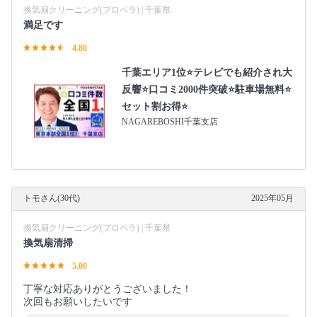
換気扇クリーニング(プロペラ) | 千葉県
満足です
4.80
千葉エリア1位⭐テレビでも紹介され大
反響⭐️口コミ2000件突破⭐️駐車場無料⭐
セット割お得⭐
NAGAREBOSHI千葉支店
トモさん(30代)
2025年05月
換気扇クリーニング(プロペラ) | 千葉県
換気扇清掃
5.00
丁寧な対応ありがとうございました！
次回もお願いしたいです