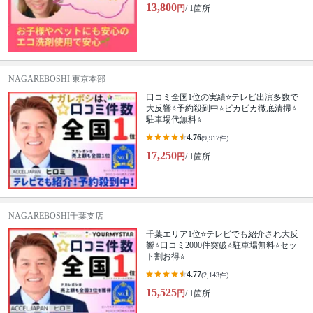
13,800
円
/ 1箇所
NAGAREBOSHI 東京本部
口コミ全国1位の実績⭐テレビ出演多数で
大反響⭐予約殺到中⭐ピカピカ徹底清掃⭐
駐車場代無料⭐
4.76
(9,917件)
17,250
円
/ 1箇所
NAGAREBOSHI千葉支店
千葉エリア1位⭐テレビでも紹介され大反
響⭐️口コミ2000件突破⭐️駐車場無料⭐セッ
ト割お得⭐
4.77
(2,143件)
15,525
円
/ 1箇所