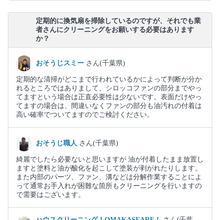
定期的に換気扇を掃除しているのですが、それでも業
者さんにクリーニングをお願いする必要はあります
か？
おそうじスミー
さん(千葉県)
定期的な清掃がどこまで行われているかによって判断が分か
れるところではありまして、シロッコファンの部分までやっ
てますという場合は正直必要性は少ないです。表面だけやっ
てますの場合は、間違いなくファンの部分も油汚れの付着は
高い確率でついてますのでご検討ください。
おそうじ職人
さん(千葉県)
綺麗でしたら必要ないと思いますが 油が付着したまま放置し
ますと塗料と油が酸化を起こして塗装が剥がれたりします。
また内部のパーツ、ファン、溝などは分解作業することによ
って通常お手入れが困難な箇所もクリーニングを行いますの
で需要はございます。
ハウスクリーニング！OMAKASEARE！
さん(千葉