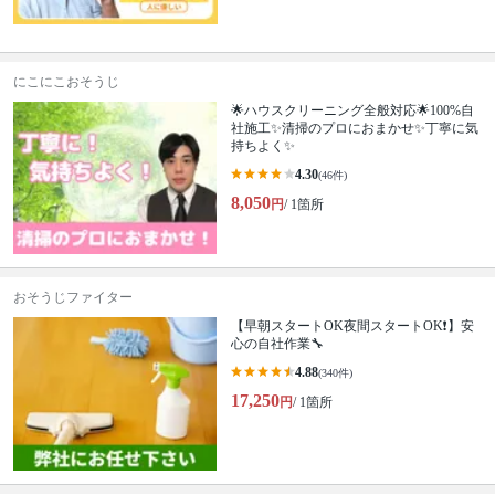
にこにこおそうじ
🌟ハウスクリーニング全般対応🌟100%自
社施工✨清掃のプロにおまかせ✨丁寧に気
持ちよく✨
4.30
(46件)
8,050
円
/ 1箇所
おそうじファイター
【早朝スタートOK夜間スタートOK❗️】安
心の自社作業🔧
4.88
(340件)
17,250
円
/ 1箇所