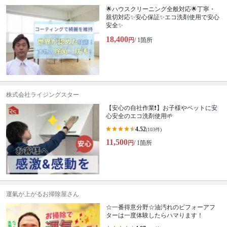
🌟ハウスクリーニング全般対応🌟丁寧・
親切対応✨安心保証✨エコ洗剤使用で安心
安全✨
18,400
円
/ 1箇所
株式会社ライジングスター
【安心の自社作業❗️】お子様やペットに安
心安全のエコ洗剤使用🌱
4.52
(103件)
11,500
円
/ 1箇所
運氣が上がるお掃除屋さん
☆一番得意分野☆油汚れのビフォーアフ
ターは一度体験したらハマります！