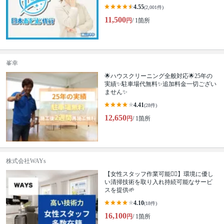
4.55
(2,001件)
11,500
円
/ 1箇所
峯幸
🌟ハウスクリーニング全般対応🌟25年の
実績✨駐車場代無料✨追加料金一切ござい
ません✨
4.41
(28件)
12,650
円
/ 1箇所
株式会社WAYs
【女性スタッフ作業可能🙆‍♀️】環境に優し
い清掃技術を取り入れ持続可能なサービ
スを提供🌱
4.10
(18件)
16,100
円
/ 1箇所