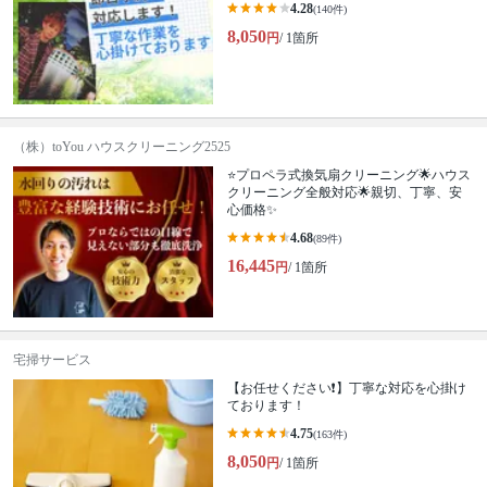
4.28
(140件)
8,050
円
/ 1箇所
（株）toYou ハウスクリーニング2525
⭐️プロペラ式換気扇クリーニング🌟ハウス
クリーニング全般対応🌟親切、丁寧、安
心価格✨
4.68
(89件)
16,445
円
/ 1箇所
宅掃サービス
【お任せください❗️】丁寧な対応を心掛け
ております！
4.75
(163件)
8,050
円
/ 1箇所