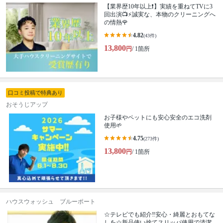
【業界歴10年以上❗️】実績を重ねてTVに3
回出演📺⚡️誠実な、本物のクリーニングへ
の情熱🌹
4.82
(43件)
13,800
円
/ 1箇所
口コミ投稿で特典あり
おそうじアップ
お子様やペットにも安心安全のエコ洗剤
使用🌱
4.75
(273件)
13,800
円
/ 1箇所
ハウスウォッシュ ブルーポート
☆テレビでも紹介‼安心・綺麗とおもてな
しを☆新品使い捨てスリッパ使用で清潔