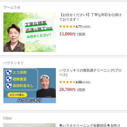
アームラボ
【お任せください❗️】丁寧な対応を心掛け
ております！
4.77
(146件)
13,800
円
/ 1箇所
ハウスッキリ
ハウスッキリの換気扇クリーニング(プロ
ペラ)
4.80
(474件)
20,700
円
/ 2箇所
Glitter
🌟ハウスクリーニング全般対応🌟女性ス