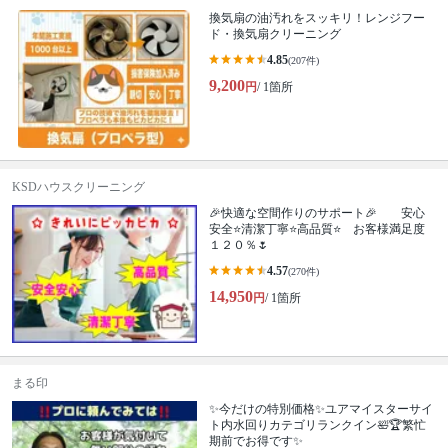
換気扇の油汚れをスッキリ！レンジフー
ド・換気扇クリーニング
4.85
(207件)
9,200
円
/ 1箇所
KSDハウスクリーニング
🎉快適な空間作りのサポート🎉 安心
安全⭐清潔丁寧⭐高品質⭐ お客様満足度
１２０％🌷
4.57
(270件)
14,950
円
/ 1箇所
まる印
✨今だけの特別価格✨ユアマイスターサイ
ト内水回りカテゴリランクイン🛀🏆繁忙
期前でお得です✨