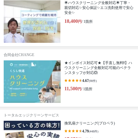
🌟ハウスクリーニング全般対応🌟丁寧・
親切対応✨安心保証✨エコ洗剤使用で安心
安全✨
18,400
円
/ 1箇所
合同会社CHANGE
★インボイス対応可★【手直し無料❗️】ハ
ウスクリーニング全般対応可能のベテラ
ンスタッフが対応🙆
4.67
(98件)
11,500
円
/ 1箇所
トータルエッジクリーンサービス
換気扇クリーニング(プロペラ)
4.79
(448件)