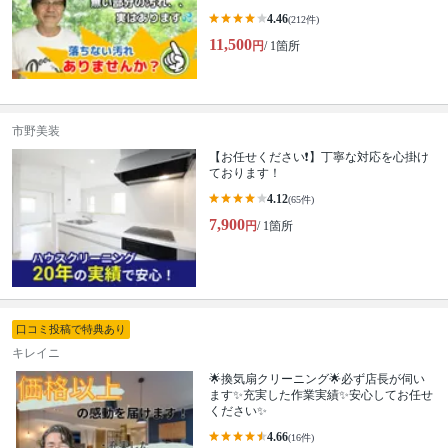
4.46
(212件)
11,500
円
/ 1箇所
市野美装
【お任せください❗️】丁寧な対応を心掛け
ております！
4.12
(65件)
7,900
円
/ 1箇所
口コミ投稿で特典あり
キレイニ
🌟換気扇クリーニング🌟必ず店長が伺い
ます✨充実した作業実績✨安心してお任せ
ください✨
4.66
(16件)