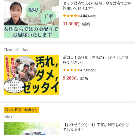
タッフ対応で安心✨親切丁寧な対応でご好
評頂いております✨
4.84
(144件)
11,500
円
/ 1箇所
CleaningMonkey
🌈口コミ高評価！当店の仕上がりにご期
待ください！
4.73
(336件)
9,200
円
/ 1箇所
口コミ投稿で特典あり
halvis
【お任せください❗️】丁寧な対応を心掛け
ております！