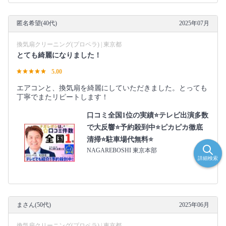
匿名希望(40代)
2025年07月
換気扇クリーニング(プロペラ) | 東京都
とても綺麗になりました！
5.00
エアコンと、換気扇を綺麗にしていただきました。とっても
丁寧でまたリピートします！
口コミ全国1位の実績⭐テレビ出演多数
で大反響⭐予約殺到中⭐ピカピカ徹底
清掃⭐駐車場代無料⭐
NAGAREBOSHI 東京本部
詳細検索
まさん(50代)
2025年06月
換気扇クリーニング(プロペラ) | 東京都