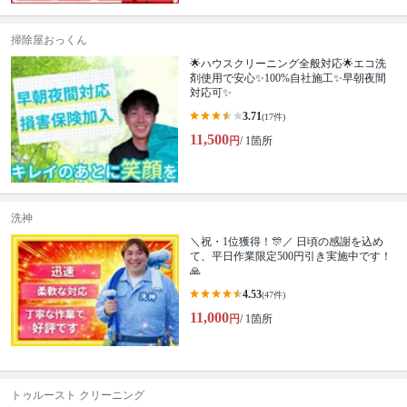
掃除屋おっくん
🌟ハウスクリーニング全般対応🌟エコ洗
剤使用で安心✨100%自社施工✨早朝夜間
対応可✨
3.71
(17件)
11,500
円
/ 1箇所
洗神
＼祝・1位獲得！🎊／ 日頃の感謝を込め
て、平日作業限定500円引き実施中です！
🙏
4.53
(47件)
11,000
円
/ 1箇所
トゥルースト クリーニング