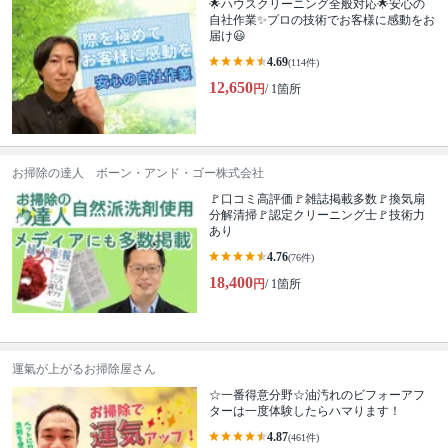
🌟ハウスクリーニング全般対応🌟安心の
自社作業✨プロの技術でお客様に感動をお
届け😃
4.69
(114件)
12,650
円
/ 1箇所
お掃除の達人 ボーン・アンド・ゴー株式会社
🚩口コミ高評価🚩雑誌掲載多数🚩換気扇
分解清掃🚩認定クリーニング士🚩技術力
あり
4.76
(76件)
18,400
円
/ 1箇所
運氣が上がるお掃除屋さん
☆一番得意分野☆油汚れのビフォーアフ
ターは一度体験したらハマります！
4.87
(461件)