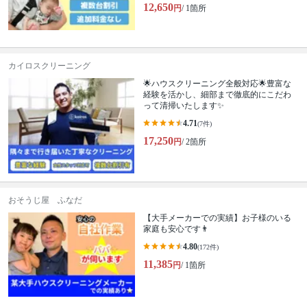
12,650
円
/ 1箇所
カイロスクリーニング
🌟ハウスクリーニング全般対応🌟豊富な
経験を活かし、細部まで徹底的にこだわ
って清掃いたします✨
4.71
(7件)
17,250
円
/ 2箇所
おそうじ屋 ふなだ
【大手メーカーでの実績】お子様のいる
家庭も安心です👨
4.80
(172件)
11,385
円
/ 1箇所