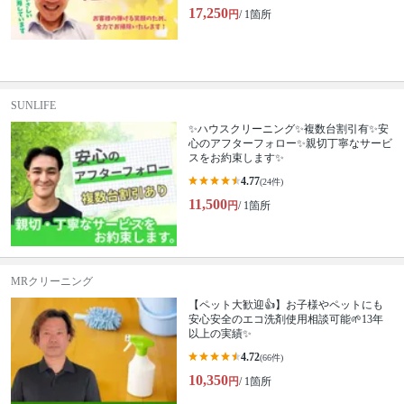
17,250
円
/ 1箇所
SUNLIFE
✨ハウスクリーニング✨複数台割引有✨安
心のアフターフォロー✨親切丁寧なサービ
スをお約束します✨
4.77
(24件)
11,500
円
/ 1箇所
MRクリーニング
【ペット大歓迎👍】お子様やペットにも
安心安全のエコ洗剤使用相談可能🌱13年
以上の実績✨
4.72
(66件)
10,350
円
/ 1箇所