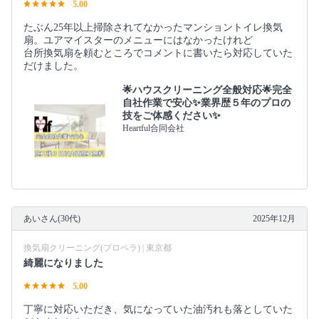
5.00
たぶん25年以上掃除されてなかったマンショントイレ換気
扇。ユアマイスターのメニューにはなかったけれど
台所換気扇を頼むところでコメントに書いたら対応していた
だけました。
🌟ハウスクリーニング全般対応🌟完全
自社作業で安心✨業界歴５年のプロの
技をご体感ください✨
Heartful合同会社
あいさん(30代)
2025年12月
換気扇クリーニング(プロペラ) | 東京都
綺麗になりました
5.00
丁寧に対応いただき、気になっていた油汚れも落としていた