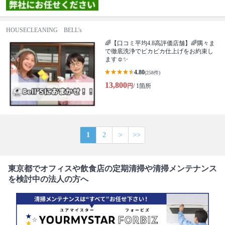
HOUSECLEANING BELL's
🌈【口コミ平均4.8高評価店舗】🌈隅々ま
で徹底洗浄でピカピカ仕上げをお約束し
ます☺✨
4.80
(258件)
13,800
円
/ 1箇所
1
2
>
>>
東京都でオフィスや飲食店の定期清掃や清掃メンテナンス
を検討中の法人の方へ