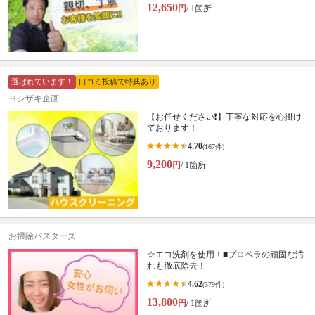
12,650
円
/ 1箇所
選ばれています！
口コミ投稿で特典あり
ヨシザキ企画
【お任せください❗️】丁寧な対応を心掛け
ております！
4.70
(167件)
9,200
円
/ 1箇所
お掃除バスターズ
☆エコ洗剤を使用！■プロペラの頑固な汚
れも徹底除去！
4.62
(379件)
13,800
円
/ 1箇所