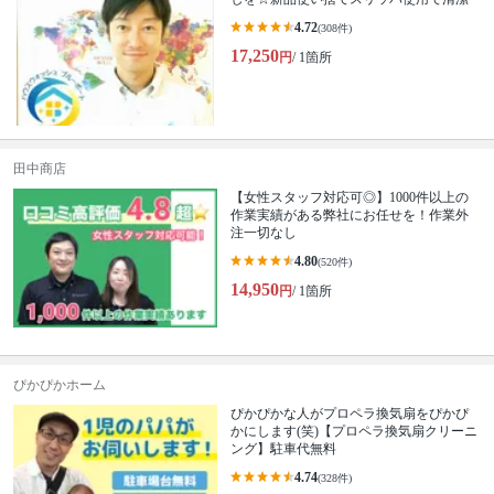
4.72
(308件)
17,250
円
/ 1箇所
田中商店
【女性スタッフ対応可◎】1000件以上の
作業実績がある弊社にお任せを！作業外
注一切なし
4.80
(520件)
14,950
円
/ 1箇所
ぴかぴかホーム
ぴかぴかな人がプロペラ換気扇をぴかぴ
かにします(笑)【プロペラ換気扇クリーニ
ング】駐車代無料
4.74
(328件)