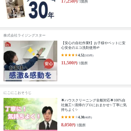
17,250
円
/ 1箇所
株式会社ライジングスター
【安心の自社作業❗️】お子様やペットに安
心安全のエコ洗剤使用🌱
4.52
(103件)
11,500
円
/ 1箇所
にこにこおそうじ
🌟ハウスクリーニング全般対応🌟100%自
社施工✨清掃のプロにおまかせ✨丁寧に気
持ちよく✨
4.30
(46件)
8,050
円
/ 1箇所