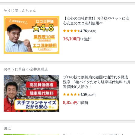
そうじ屋しんちゃん
【安心の自社作業❗️】お子様やペットに安
心安全のエコ洗剤使用🌱
4.76
(251件)
16,100
円
/ 1箇所
おそうじ革命 小金井東町店
プロの技で換気扇の頑固な油汚れを徹底
洗浄！3輪バイクだから駐車場代無料！損
害保険加入済み！
4.59
(562件)
8,855
円
/ 1箇所
BHC