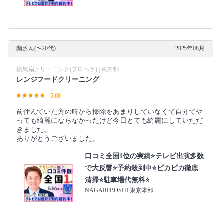
蘭さん(〜20代)
2025年08月
換気扇クリーニング(プロペラ) | 東京都
レンジフードクリーニング
5.00
前住んでいた方の時から掃除をあまりしていなくて自分でや
っても綺麗にならなかったけど今日とても綺麗にしていただ
きました。
ありがとうございました。
口コミ全国1位の実績⭐テレビ出演多数
で大反響⭐予約殺到中⭐ピカピカ徹底
清掃⭐駐車場代無料⭐
NAGAREBOSHI 東京本部