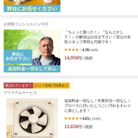
お掃除コンシェルジュWAT
『ちょっと困った！』『なんとかし
て！』の解決はお任せ下さい！安心の女
性スタッフ帯同も可能です！
4.39
(128件)
14,950
円
/ 1箇所
選ばれています！
口コミ投稿で特典あり
アイデアルサービス
追加料金一切なし！作業外注一切なし！
プロペラに付いたしつこい汚れをキレイ
に落とします！
4.63
(1,154件)
12,650
円
/ 1箇所