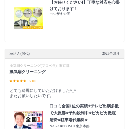
【お任せください❗️】丁寧な対応を心掛
けております！
ヨシザキ企画
keiさん(40代)
2025年09月
換気扇クリーニング(プロペラ) | 東京都
換気扇クリーニング
5.00
とても綺麗にしていただけました^_^
またお願いしたいです。
口コミ全国1位の実績⭐テレビ出演多数
で大反響⭐予約殺到中⭐ピカピカ徹底
清掃⭐駐車場代無料⭐
NAGAREBOSHI 東京本部