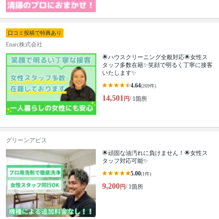
口コミ投稿で特典あり
Enarc株式会社
🌟ハウスクリーニング全般対応🌟女性ス
タッフ多数在籍✨笑顔で明るく丁寧に接客
いたします✨
4.64
(269件)
14,501
円
/ 1箇所
グリーンアピス
🌟頑固な油汚れに負けません！🌟女性ス
タッフ対応可能✨
5.00
(1件)
9,200
円
/ 1箇所