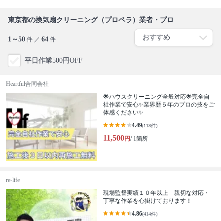
東京都の換気扇クリーニング（プロペラ）業者・プロ
1～50
64
件 ／
件
平日作業500円OFF
Heartful合同会社
🌟ハウスクリーニング全般対応🌟完全自
社作業で安心✨業界歴５年のプロの技をご
体感ください✨
4.49
(118件)
11,500
円
/ 1箇所
re-life
現場監督実績１０年以上 親切な対応・
丁寧な作業を心掛けております！
4.86
(414件)