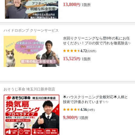
13,800
円
/ 1箇所
ハイドロポンプ クリーンサービス
水回りクリーニングなら歴8年の私にお任
せください！プロの技で汚れを徹底除去✨
4.72
(326件)
15,525
円
/ 1箇所
おそうじ革命 埼玉川口新井宿店
🌟ハウスクリーニング全般対応🌟人柄と
技術で評価されています✨✨
4.56
(24件)
9,900
円
/ 1箇所