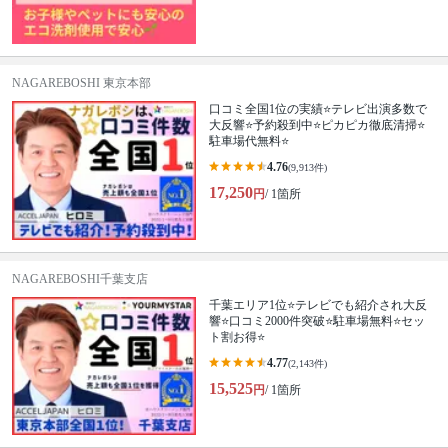
NAGAREBOSHI 東京本部
口コミ全国1位の実績⭐テレビ出演多数で
大反響⭐予約殺到中⭐ピカピカ徹底清掃⭐
駐車場代無料⭐
4.76
(9,913件)
17,250
円
/ 1箇所
NAGAREBOSHI千葉支店
千葉エリア1位⭐テレビでも紹介され大反
響⭐️口コミ2000件突破⭐️駐車場無料⭐セッ
ト割お得⭐
4.77
(2,143件)
15,525
円
/ 1箇所