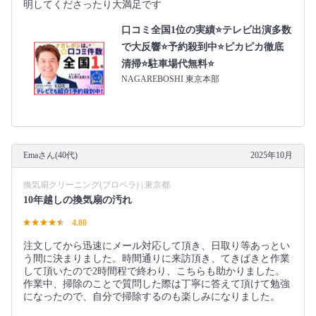
明してくださったり大満足です
口コミ全国1位の実績⭐テレビ出演多数
で大反響⭐予約殺到中⭐ピカピカ徹底
清掃⭐駐車場代無料⭐
NAGAREBOSHI 東京本部
Emaさん(40代)
2025年10月
換気扇クリーニング(プロペラ) | 東京都
10年越しの換気扇の汚れ
4.80
注文してから迅速にメール対応して頂き、日取り等あっとい
う間に決まりました。時間通りに来訪頂き、てきぱきと作業
して頂いたので2時間程で終わり、こちらも助かりました。
作業中、掃除のことで質問した際は丁寧に答えて頂けて勉強
になったので、自分で掃除するのも楽しみになりました。