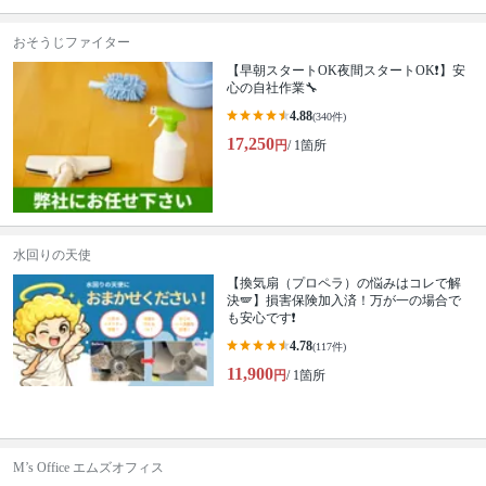
おそうじファイター
【早朝スタートOK夜間スタートOK❗️】安
心の自社作業🔧
4.88
(340件)
17,250
円
/ 1箇所
水回りの天使
【換気扇（プロペラ）の悩みはコレで解
決🪽】損害保険加入済！万が一の場合で
も安心です❗️
4.78
(117件)
11,900
円
/ 1箇所
M’s Office エムズオフィス