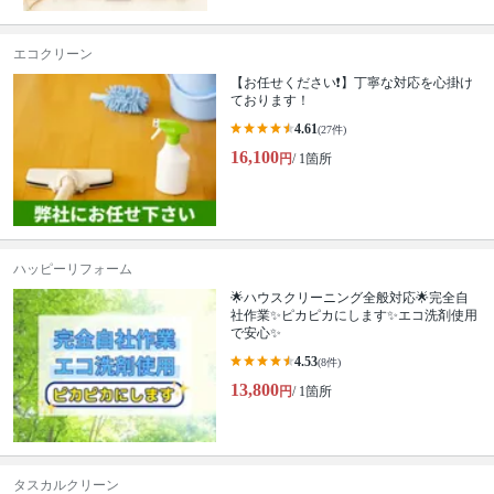
エコクリーン
【お任せください❗️】丁寧な対応を心掛け
ております！
4.61
(27件)
16,100
円
/ 1箇所
ハッピーリフォーム
🌟ハウスクリーニング全般対応🌟完全自
社作業✨️ピカピカにします✨️エコ洗剤使用
で安心✨
4.53
(8件)
13,800
円
/ 1箇所
タスカルクリーン