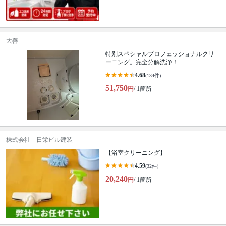
大善
特别スペシャルプロフェッショナルクリ
ーニング。完全分解洗浄！
4.68
(134件)
51,750
円
/ 1箇所
株式会社 日栄ビル建装
【浴室クリーニング】
4.59
(32件)
20,240
円
/ 1箇所