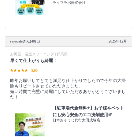
ライフラボ株式会社
sayocafeさん(40代)
2025年12月
お風呂・浴室クリーニング | 群馬県
早くて仕上がりも綺麗！
5.00
昨年お願いしてとても満足な仕上がりでしたので今年の大掃
除もリピートさせていただきました。
短い時間で完璧に綺麗にしていただきありがとうございまし
た！
【駐車場代金無料⭐️】お子様やペット
にも安心安全のエコ洗剤使用🌱
日本おそうじ代行太田成塚店