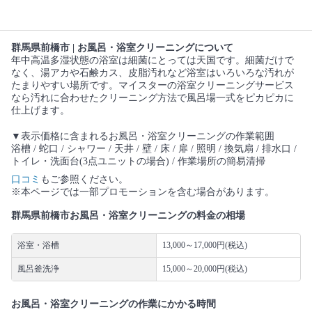
群馬県前橋市 | お風呂・浴室クリーニングについて
年中高温多湿状態の浴室は細菌にとっては天国です。細菌だけで
なく、湯アカや石鹸カス、皮脂汚れなど浴室はいろいろな汚れが
たまりやすい場所です。マイスターの浴室クリーニングサービス
なら汚れに合わせたクリーニング方法で風呂場一式をピカピカに
仕上げます。
▼表示価格に含まれるお風呂・浴室クリーニングの作業範囲
浴槽 / 蛇口 / シャワー / 天井 / 壁 / 床 / 扉 / 照明 / 換気扇 / 排水口 /
トイレ・洗面台(3点ユニットの場合) / 作業場所の簡易清掃
口コミ
もご参照ください。
※本ページでは一部プロモーションを含む場合があります。
群馬県前橋市お風呂・浴室クリーニングの料金の相場
浴室・浴槽
13,000～17,000円(税込)
風呂釜洗浄
15,000～20,000円(税込)
お風呂・浴室クリーニングの作業にかかる時間