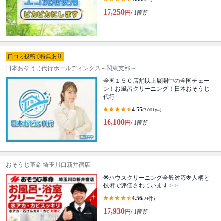
17,250
円
/ 1箇所
口コミ投稿で特典あり
日本おそうじ代行ホールディングス～関東支部～
全国１５０店舗以上展開中の全国チェー
ン！お風呂クリーニング！日本おそうじ
代行
4.55
(2,001件)
16,100
円
/ 1箇所
おそうじ革命 埼玉川口新井宿店
🌟ハウスクリーニング全般対応🌟人柄と
技術で評価されています✨✨
4.56
(24件)
17,930
円
/ 1箇所