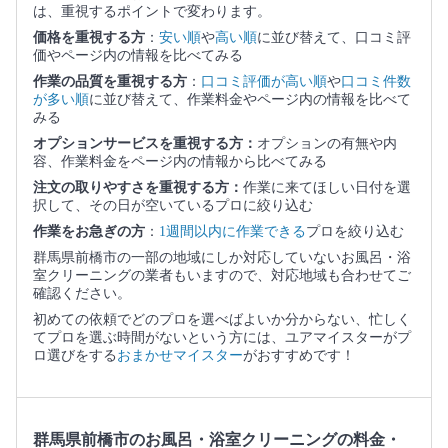
は、重視するポイントで変わります。
価格を重視する方
：
安い順
や
高い順
に並び替えて、口コミ評
価やページ内の情報を比べてみる
作業の品質を重視する方
：
口コミ評価が高い順
や
口コミ件数
が多い順
に並び替えて、作業料金やページ内の情報を比べて
みる
オプションサービスを重視する方：
オプションの有無や内
容、作業料金をページ内の情報から比べてみる
注文の取りやすさを重視する方：
作業に来てほしい日付を選
択して、その日が空いているプロに絞り込む
作業をお急ぎの方
：
1週間以内に作業できる
プロを絞り込む
群馬県前橋市の一部の地域にしか対応していないお風呂・浴
室クリーニングの業者もいますので、対応地域も合わせてご
確認ください。
初めての依頼でどのプロを選べばよいか分からない、忙しく
てプロを選ぶ時間がないという方には、ユアマイスターがプ
ロ選びをする
おまかせマイスター
がおすすめです！
群馬県前橋市のお風呂・浴室クリーニングの料金・