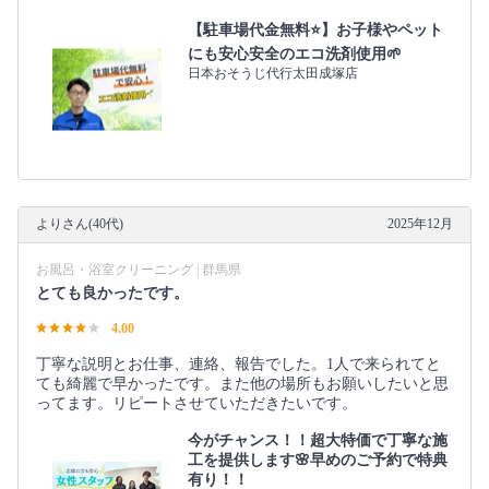
【駐車場代金無料⭐️】お子様やペット
にも安心安全のエコ洗剤使用🌱
日本おそうじ代行太田成塚店
よりさん(40代)
2025年12月
お風呂・浴室クリーニング | 群馬県
とても良かったです。
4.00
丁寧な説明とお仕事、連絡、報告でした。1人で来られてと
ても綺麗で早かったです。また他の場所もお願いしたいと思
ってます。リピートさせていただきたいです。
今がチャンス！！超大特価で丁寧な施
工を提供します🌸早めのご予約で特典
有り！！