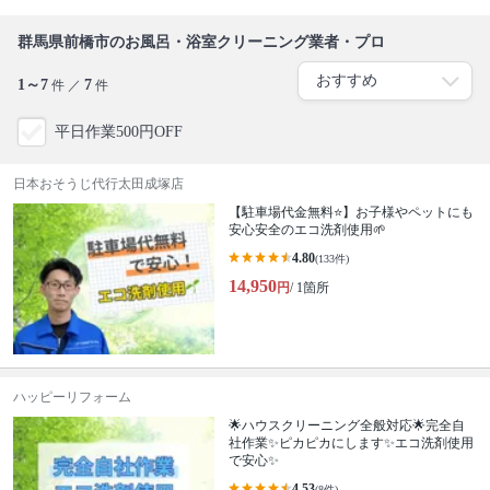
群馬県前橋市のお風呂・浴室クリーニング業者・プロ
1～7
7
件 ／
件
平日作業500円OFF
日本おそうじ代行太田成塚店
【駐車場代金無料⭐️】お子様やペットにも
安心安全のエコ洗剤使用🌱
4.80
(133件)
14,950
円
/ 1箇所
ハッピーリフォーム
🌟ハウスクリーニング全般対応🌟完全自
社作業✨️ピカピカにします✨️エコ洗剤使用
で安心✨
4.53
(8件)