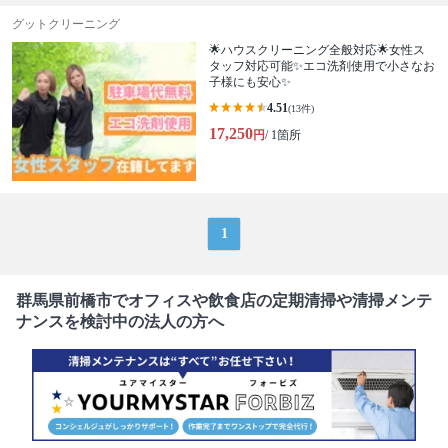
グットクリーニング
🌟ハウスクリーニング全般対応🌟女性ス
タッフ対応可能✨エコ洗剤使用で小さなお
子様にも安心✨
4.51
(13件)
17,250
円
/ 1箇所
1
群馬県前橋市でオフィスや飲食店の定期清掃や清掃メンテ
ナンスを検討中の法人の方へ