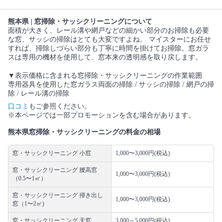
熊本県 | 窓掃除・サッシクリーニングについて
面積が大きく、レール溝や網戸などの細かい部分のお掃除も必要
な窓、サッシの掃除はとても大変ですよね。 マイスターにお任せ
すれば、掃除しづらい部分も丁寧に時間を掛けてお掃除。窓ガラ
スは専用の機材を使用して、窓本来の透明感を取り戻します。
▼表示価格に含まれる窓掃除・サッシクリーニングの作業範囲
専用器具を使用した窓ガラス両面の掃除 / サッシの掃除 / 網戸の掃
除 / レール溝の掃除
口コミ
もご参照ください。
※本ページでは一部プロモーションを含む場合があります。
熊本県窓掃除・サッシクリーニングの料金の相場
窓・サッシクリーニング 小窓
1,000〜3,000円(税込)
窓・サッシクリーニング 腰高窓
1,000〜3,000円(税込)
（0.5〜1㎡）
窓・サッシクリーニング 掃き出し
1,000〜3,000円(税込)
窓（1〜2㎡)
窓・サッシクリーニング 天窓
3,000～5,000円(税込)