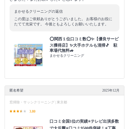
まかせるクリーニングの返信
この度はご依頼ありがとうございました。 お客様のお役に
たてて光栄です。 今後ともよろしくお願いいたします。
⭕関西１位口コミ数⭕✨【優良サービ
ス獲得店】✨大手ホテルも清掃🎵 駐
車場代無料🚙
まかせるクリーニング
匿名希望
2025年12月
窓掃除・サッシクリーニング | 東京都
3.80
口コミ全国1位の実績⭐テレビ出演多数
で大反響⭐口コミ9500件突破！⭐丁寧