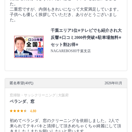
た。
二重窓ですが、内側もきれいになって大変満足しています。
子供へも優しく挨拶していただき、ありがとうございまし
た。
千葉エリア1位⭐テレビでも紹介され大
反響⭐️口コミ2000件突破⭐️駐車場無料⭐
セット割お得⭐
NAGAREBOSHI千葉支店
匿名希望(40代)
2026年01月
窓掃除・サッシクリーニング | 大阪府
ベランダ、窓
4.80
初めてベランダ、窓のクリーニングを依頼しました。2人で
来られてテキパキと清掃して頂きめちゃくちゃ綺麗にして頂
きました！またお願いしたいと思います。