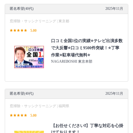
匿名希望(40代)
2025年11月
窓掃除・サッシクリーニング | 東京都
5.00
口コミ全国1位の実績⭐テレビ出演多数
で大反響⭐口コミ9500件突破！⭐丁寧
作業⭐駐車場代無料⭐
NAGAREBOSHI 東京本部
匿名希望(40代)
2025年11月
窓掃除・サッシクリーニング | 福岡県
5.00
【お任せください❗️】丁寧な対応を心掛
けております！