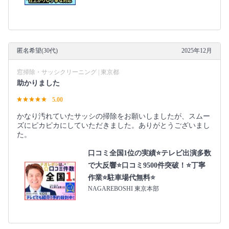
匿名希望(30代)
2025年12月
窓掃除・サッシクリーニング | 東京都
助かりました
5.00
かなり汚れていたサッシの掃除をお願いしましたが、スムー
ズにピカピカにしていただきました。ありがとうございまし
た。
口コミ全国1位の実績⭐テレビ出演多数
で大反響⭐口コミ9500件突破！⭐丁寧
作業⭐駐車場代無料⭐
NAGAREBOSHI 東京本部