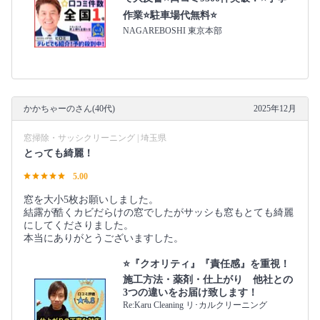
作業⭐駐車場代無料⭐
NAGAREBOSHI 東京本部
かかちゃーのさん(40代)
2025年12月
窓掃除・サッシクリーニング | 埼玉県
とっても綺麗！
5.00
窓を大小5枚お願いしました。
結露が酷くカビだらけの窓でしたがサッシも窓もとても綺麗
にしてくださりました。
本当にありがとうございますした。
⭐『クオリティ』『責任感』を重視！
施工方法・薬剤・仕上がり 他社との
3つの違いをお届け致します！
Re:Karu Cleaning リ･カルクリーニング