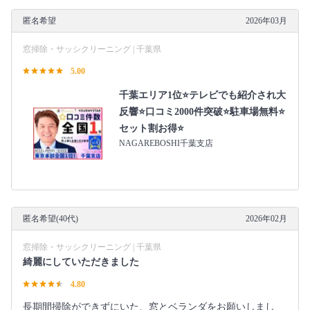
匿名希望
2026年03月
窓掃除・サッシクリーニング | 千葉県
5.00
千葉エリア1位⭐テレビでも紹介され大
反響⭐️口コミ2000件突破⭐️駐車場無料⭐
セット割お得⭐
NAGAREBOSHI千葉支店
匿名希望(40代)
2026年02月
窓掃除・サッシクリーニング | 千葉県
綺麗にしていただきました
4.80
長期間掃除ができずにいた、窓とベランダをお願いしまし