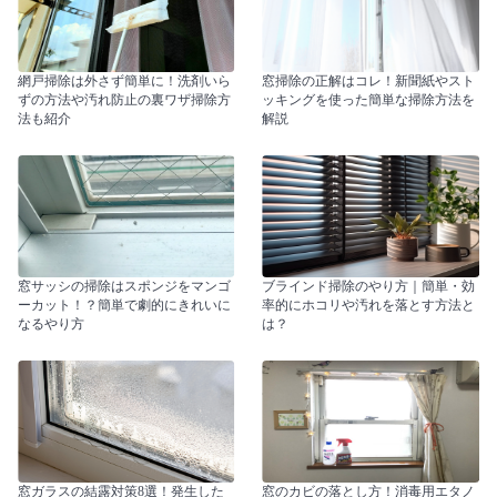
網戸掃除は外さず簡単に！洗剤いら
窓掃除の正解はコレ！新聞紙やスト
ずの方法や汚れ防止の裏ワザ掃除方
ッキングを使った簡単な掃除方法を
法も紹介
解説
窓サッシの掃除はスポンジをマンゴ
ブラインド掃除のやり方｜簡単・効
ーカット！？簡単で劇的にきれいに
率的にホコリや汚れを落とす方法と
なるやり方
は？
窓ガラスの結露対策8選！発生した
窓のカビの落とし方！消毒用エタノ