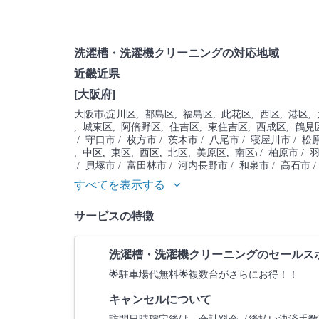
洗濯槽・洗濯機クリーニングの対応地域
近畿近県
[大阪府]
大阪市
淀川区
, 都島区
, 福島区
, 此花区
, 西区
, 港区
,
(
, 城東区
, 阿倍野区
, 住吉区
, 東住吉区
, 西成区
, 鶴見
/ 守口市
/ 枚方市
/ 茨木市
/ 八尾市
/ 寝屋川市
/ 松
, 中区
, 東区
, 西区
, 北区
, 美原区
, 南区
/ 柏原市
/ 
)
/ 貝塚市
/ 富田林市
/ 河内長野市
/ 和泉市
/ 高石市
すべてを表示する
サービスの特徴
洗濯槽・洗濯機クリーニングのセールス
🌟駐車場代無料🌟複数台がさらにお得！！
キャンセルについて