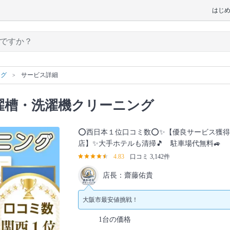
はじ
ング
サービス詳細
濯槽・洗濯機クリーニング
⭕西日本１位口コミ数⭕✨【優良サービス獲得
店】✨大手ホテルも清掃🎵 駐車場代無料🚙
4.83
口コミ 3,142件
店長：齋藤佑貴
大阪市最安値挑戦！
1台の価格