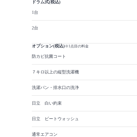
ドラム式(税込)
1台
2台
オプション(税込)
※1点目の料金
防カビ抗菌コート
７キロ以上の縦型洗濯機
洗濯パン・排水口の洗浄
日立 白い約束
日立 ビートウォッシュ
通常エアコン