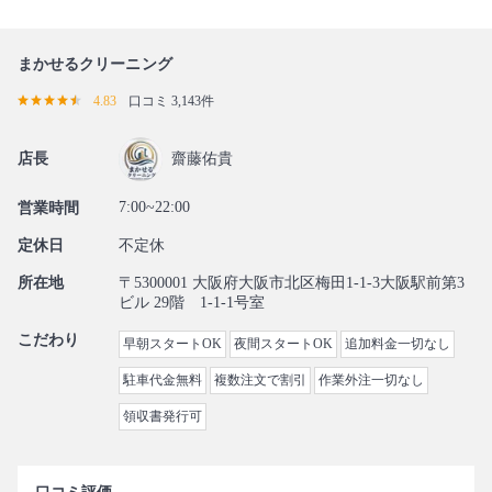
まかせるクリーニング
4.83
口コミ 3,143件
店長
齋藤佑貴
7:00~22:00
営業時間
定休日
不定休
所在地
〒5300001 大阪府大阪市北区梅田1-1-3大阪駅前第3
ビル 29階 1-1-1号室
こだわり
早朝スタートOK
夜間スタートOK
追加料金一切なし
駐車代金無料
複数注文で割引
作業外注一切なし
領収書発行可