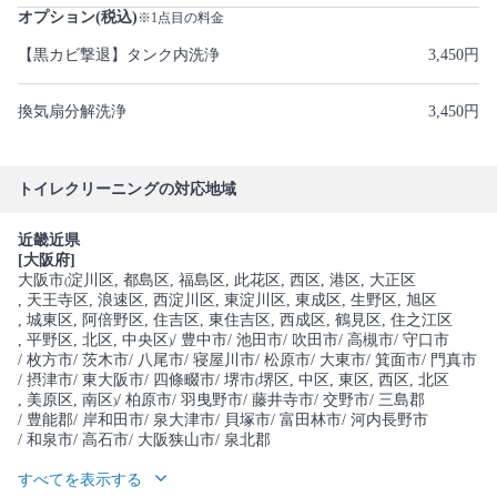
オプション(税込)
※1点目の料金
【黒カビ撃退】タンク内洗浄
3,450円
換気扇分解洗浄
3,450円
トイレクリーニングの対応地域
近畿近県
[大阪府]
大阪市
淀川区
, 都島区
, 福島区
, 此花区
, 西区
, 港区
, 大正区
(
, 天王寺区
, 浪速区
, 西淀川区
, 東淀川区
, 東成区
, 生野区
, 旭区
, 城東区
, 阿倍野区
, 住吉区
, 東住吉区
, 西成区
, 鶴見区
, 住之江区
, 平野区
, 北区
, 中央区
/ 豊中市
/ 池田市
/ 吹田市
/ 高槻市
/ 守口市
)
/ 枚方市
/ 茨木市
/ 八尾市
/ 寝屋川市
/ 松原市
/ 大東市
/ 箕面市
/ 門真市
/ 摂津市
/ 東大阪市
/ 四條畷市
/ 堺市
堺区
, 中区
, 東区
, 西区
, 北区
(
, 美原区
, 南区
/ 柏原市
/ 羽曳野市
/ 藤井寺市
/ 交野市
/ 三島郡
)
/ 豊能郡
/ 岸和田市
/ 泉大津市
/ 貝塚市
/ 富田林市
/ 河内長野市
/ 和泉市
/ 高石市
/ 大阪狭山市
/ 泉北郡
すべてを表示する