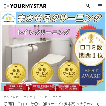
search
menu
まかせるクリーニング
｜トイレクリーニング
⭕関西１位口コミ数⭕✨【優良サービス獲得店】✨大手ホテルも