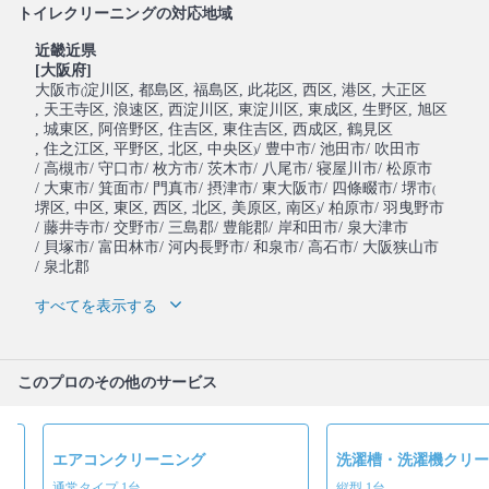
トイレクリーニングの対応地域
近畿近県
[大阪府]
大阪市
淀川区
, 都島区
, 福島区
, 此花区
, 西区
, 港区
, 大正区
(
, 天王寺区
, 浪速区
, 西淀川区
, 東淀川区
, 東成区
, 生野区
, 旭区
, 城東区
, 阿倍野区
, 住吉区
, 東住吉区
, 西成区
, 鶴見区
, 住之江区
, 平野区
, 北区
, 中央区
/ 豊中市
/ 池田市
/ 吹田市
)
/ 高槻市
/ 守口市
/ 枚方市
/ 茨木市
/ 八尾市
/ 寝屋川市
/ 松原市
/ 大東市
/ 箕面市
/ 門真市
/ 摂津市
/ 東大阪市
/ 四條畷市
/ 堺市
(
堺区
, 中区
, 東区
, 西区
, 北区
, 美原区
, 南区
/ 柏原市
/ 羽曳野市
)
/ 藤井寺市
/ 交野市
/ 三島郡
/ 豊能郡
/ 岸和田市
/ 泉大津市
/ 貝塚市
/ 富田林市
/ 河内長野市
/ 和泉市
/ 高石市
/ 大阪狭山市
/ 泉北郡
すべてを表示する
このプロのその他のサービス
エアコンクリーニング
洗濯槽・洗濯機クリー
所
通常タイプ 1台
縦型 1台