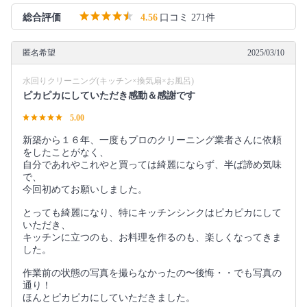
総合評価
4.56
口コミ 271件
匿名希望
2025/03/10
水回りクリーニング(キッチン×換気扇×お風呂)
ピカピカにしていただき感動＆感謝です
5.00
新築から１６年、一度もプロのクリーニング業者さんに依頼
をしたことがなく、
自分であれやこれやと買っては綺麗にならず、半ば諦め気味
で、
今回初めてお願いしました。
とっても綺麗になり、特にキッチンシンクはピカピカにして
いただき、
キッチンに立つのも、お料理を作るのも、楽しくなってきま
した。
作業前の状態の写真を撮らなかったの〜後悔・・でも写真の
通り！
ほんとピカピカにしていただきました。