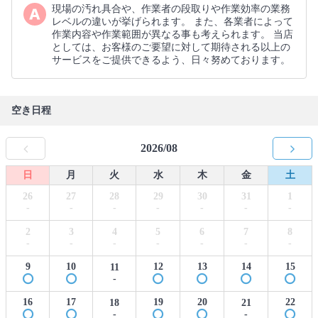
現場の汚れ具合や、作業者の段取りや作業効率の業務
レベルの違いが挙げられます。 また、各業者によって
作業内容や作業範囲が異なる事も考えられます。 当店
としては、お客様のご要望に対して期待される以上の
サービスをご提供できるよう、日々努めております。
空き日程
2026/08
日
月
火
水
木
金
土
26
27
28
29
30
31
1
-
-
-
-
-
-
-
2
3
4
5
6
7
8
-
-
-
-
-
-
-
9
10
12
13
14
15
11
-
16
17
19
20
22
18
21
-
-