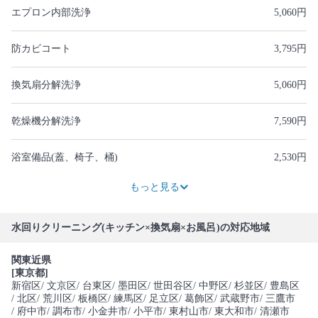
エプロン内部洗浄
5,060円
防カビコート
3,795円
換気扇分解洗浄
5,060円
乾燥機分解洗浄
7,590円
浴室備品(蓋、椅子、桶)
2,530円
3,795円
3,795円
2,530円
10,120円
15,870円
3,795円
もっと見る
水回りクリーニング(キッチン×換気扇×お風呂)の対応地域
関東近県
[東京都]
新宿区
/ 文京区
/ 台東区
/ 墨田区
/ 世田谷区
/ 中野区
/ 杉並区
/ 豊島区
/ 北区
/ 荒川区
/ 板橋区
/ 練馬区
/ 足立区
/ 葛飾区
/ 武蔵野市
/ 三鷹市
/ 府中市
/ 調布市
/ 小金井市
/ 小平市
/ 東村山市
/ 東大和市
/ 清瀬市