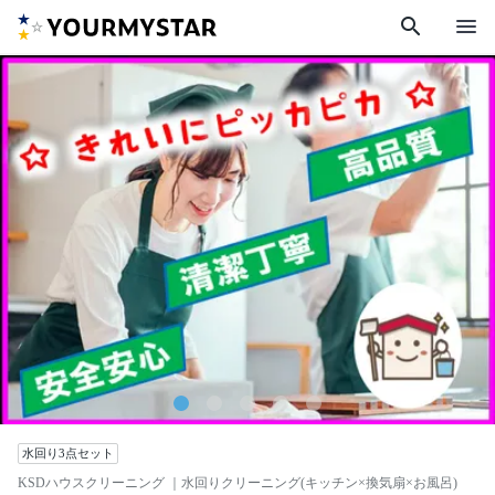
search
menu
水回り3点セット
KSDハウスクリーニング
｜水回りクリーニング(キッチン×換気扇×お風呂)