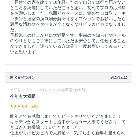
一戸建ての家を建てて10年経ったので自分では行き届かない
ところを綺麗にしていただこうと思い、初めてプロのお掃除
をお願いしました。水回りをベースに、鏡のウロコ取り、キ
ッチンと浴室の換気扇分解掃除をオプションでお願いしたら
頑固な汚れやベタベタが全くなくなりピッカピカになりまし
た。
予想以上の仕上がりに大満足です。事前のお知らせやメール
のやりとりもご丁寧にしていただき安心してお任せすること
ができました。迷っている方は是非一度お願いしてみるとい
いと思います。
匿名希望(50代)
2025/12/22
水回りクリーニング(キッチン×換気扇×お風呂)
今年も大満足！
5.00
昨年とても感動しましてリピートさせていただきました！
キッチンからスタートし途中からもう一人来てくださり、て
きぱきとお掃除していただきました。
仕上がりはピカピカで大満足✨ 気持ちよく新年を迎えられ