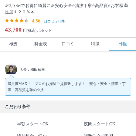
🎉3点Setでお得に綺麗に🎉安心安全⭐清潔丁寧⭐高品質⭐お客様満
足度１２０％🌷
4.56
口コミ 271件
43,700
円(税込) /
1セット
概要
料金表
口コミ
特徴
日程
店長：櫛田禎幸
満足度MAX！ プロのお掃除ご提供致します！ 安心・安全・清潔・丁
寧・高品質を確約☆彡
こだわり条件
早朝スタートOK
夜間スタートOK