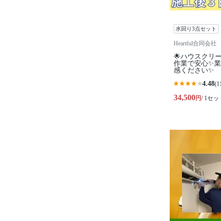
水回り3点セット
Heartful合同会社
🌟ハウスクリ
作業で安心✨
感ください✨
4.48
(1
34,500
円
/ 1セッ