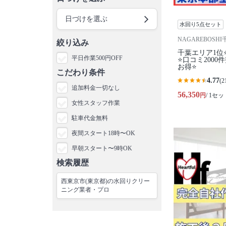
日づけを選ぶ
水回り5点セット
NAGAREBOSH
絞り込み
千葉エリア1位
平日作業500円OFF
⭐️口コミ200
お得⭐
こだわり条件
4.77
(2
追加料金一切なし
56,350
円
/ 1セッ
女性スタッフ作業
駐車代金無料
夜間スタート18時〜OK
早朝スタート〜9時OK
検索履歴
西東京市(東京都)の水回りクリー
ニング業者・プロ