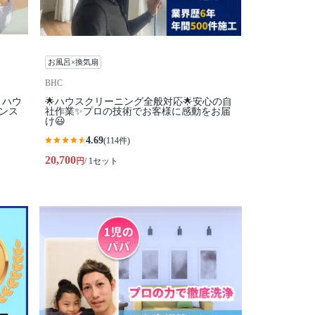
お風呂×換気扇
BHC
】ハウ
🌟ハウスクリーニング全般対応🌟安心の自
ンス
社作業✨プロの技術でお客様に感動をお届
け😃
4.69
(114件)
20,700
円
/ 1セット