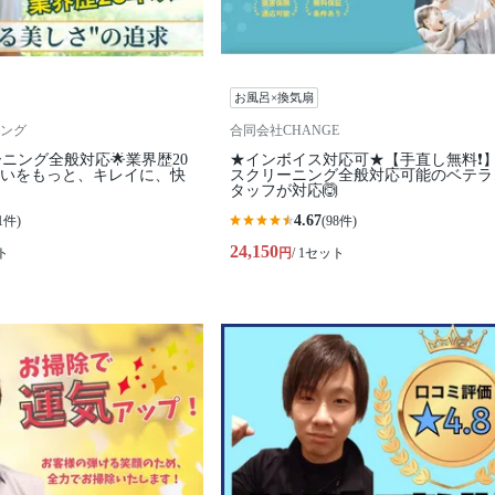
お風呂×換気扇
ング
合同会社CHANGE
ーニング全般対応🌟業界歴20
★インボイス対応可★【手直し無料❗️
まいをもっと、キレイに、快
スクリーニング全般対応可能のベテラ
タッフが対応🙆
4.67
1件)
(98件)
24,150
ト
円
/ 1セット