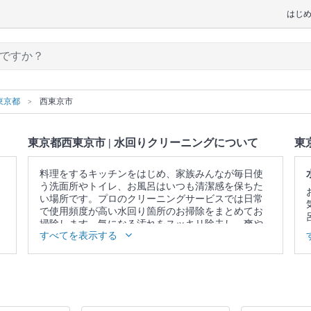
はじ
東京都
西東京市
東京都西東京市 | 水回りクリーニングについて
東
料理をするキッチンをはじめ、家族みんなが毎日使
う洗面所やトイレ、お風呂はいつも清潔感を保ちた
い場所です。プロのクリーニングサービスでは日常
で使用頻度が高い水回り箇所のお掃除をまとめてお
掃除します。気になる汚れをスッキリ除去し、爽や
すべてを表示する
かな空間を取り戻しませんか。
▼表示価格に含まれる水回りクリーニングの作業範
囲
5点セット：キッチン / 換気扇 / お風呂 / トイレ / 洗
面所 4点セット：キッチン / 換気扇 / お風呂 / トイレ
3点セット：キッチン / 換気扇 / お風呂 2点セット：