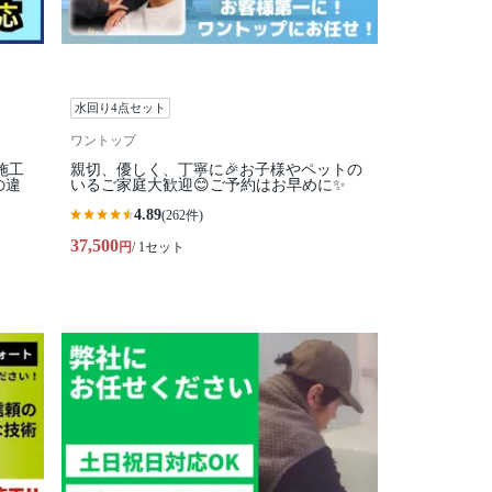
水回り4点セット
ワントップ
施工
親切、優しく、丁寧に🎉お子様やペットの
の違
いるご家庭大歓迎😊ご予約はお早めに✨
4.89
(262件)
37,500
円
/ 1セット