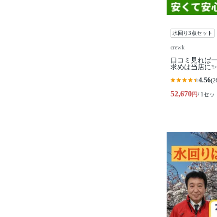
水回り3点セット
crewk
口コミ見れば
求めは当店に✨
4.56
(2
52,670
円
/ 1セッ