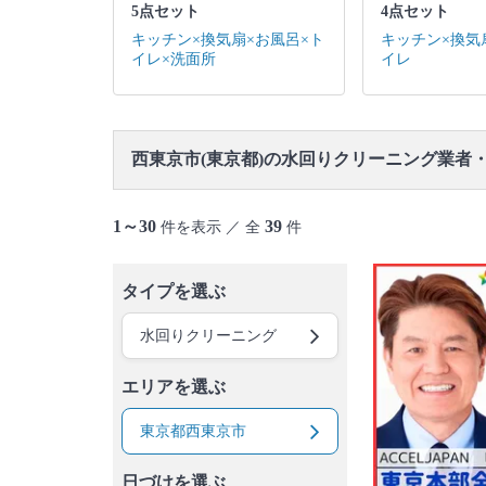
八丈島
青ヶ島村
小笠原村
5点セット
4点セット
キッチン×換気扇×お風呂×ト
キッチン×換気
イレ×洗面所
イレ
西東京市(東京都)の水回りクリーニング業者
1～30
39
件を表示 ／ 全
件
タイプを選ぶ
水回りクリーニング
エリアを選ぶ
東京都西東京市
日づけを選ぶ