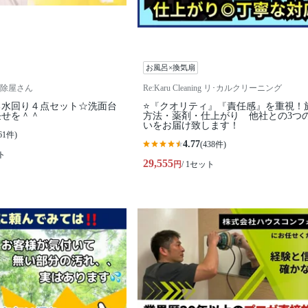
お風呂×換気扇
除屋さん
Re:Karu Cleaning リ･カルクリーニング
る水回り４点セット☆洗面台
⭐『クオリティ』『責任感』を重視！
任せを＾＾
方法・薬剤・仕上がり 他社との3つ
いをお届け致します！
61件)
4.77
(438件)
ト
29,555
円
/ 1セット