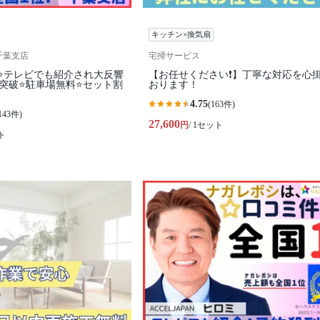
キッチン×換気扇
I千葉支店
宅掃サービス
⭐テレビでも紹介され大反響
【お任せください❗️】丁寧な対応を心
0件突破⭐️駐車場無料⭐セット割
おります！
4.75
(163件)
143件)
27,600
円
/ 1セット
ト