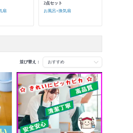
2点セット
気扇
お風呂×換気扇
並び替え：