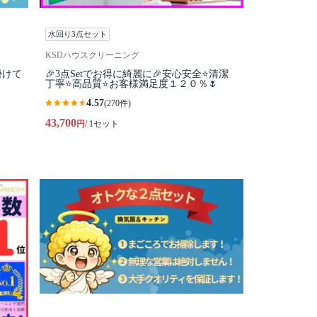
水回り3点セット
KSDハウスクリーニング
掛けて
🎉3点Setでお得に綺麗に🎉安心安全⭐清潔
丁寧⭐高品質⭐お客様満足度１２０％🌷
4.57
(270件)
43,700
円
/ 1セット