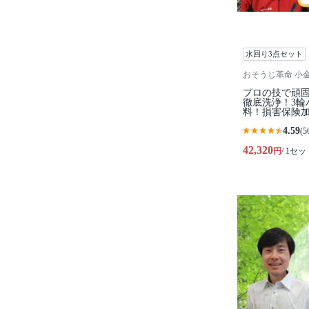
水回り3点セット
おそうじ革命 小
プロの技で頑
徹底洗浄！3輪
料！損害保険
4.59
(5
42,320
円
/ 1セッ