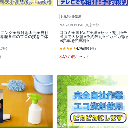
お風呂×換気扇
NAGAREBOSHI 東京本部
ーニング全般対応🌟完全自社
口コミ全国1位の実績⭐セット割引⭐テ
業界歴５年のプロの技をご体
出演で大反響⭐予約殺到⭐ピカピカ徹
⭐駐車場代無料⭐
4.76
17件)
(9911件)
32,775
ト
円
/ 1セット