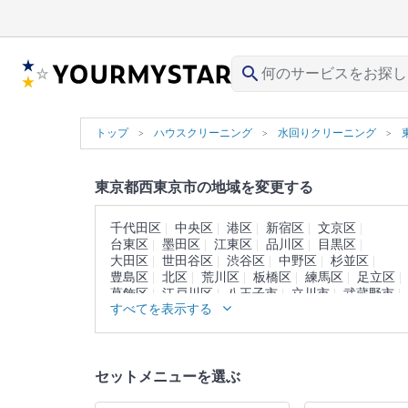
search
トップ
ハウスクリーニング
水回りクリーニング
東京都西東京市の地域を変更する
千代田区
中央区
港区
新宿区
文京区
台東区
墨田区
江東区
品川区
目黒区
大田区
世田谷区
渋谷区
中野区
杉並区
豊島区
北区
荒川区
板橋区
練馬区
足立区
葛飾区
江戸川区
八王子市
立川市
武蔵野市
すべてを表示する
三鷹市
青梅市
府中市
昭島市
調布市
町田市
小金井市
小平市
日野市
東村山市
国分寺市
国立市
福生市
狛江市
東大和市
清瀬市
東久留米市
武蔵村山市
多摩市
セットメニューを選ぶ
稲城市
羽村市
あきる野市
西多摩郡
大島町
利島村
新島村
神津島村
三宅島
御蔵島村