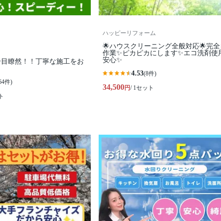
ハッピーリフォーム
🌟ハウスクリーニング全般対応🌟完
作業✨️ピカピカにします✨️エコ洗剤使
安心✨
一目瞭然！！丁寧な施工をお
4.53
(8件)
64件)
34,500
円
/ 1セット
ト