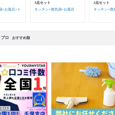
3点セット
2点セット
キッチン / 換気扇 ※それぞれの「共通の作業範囲」
になります。
扇×お風呂×ト
キッチン×換気扇×お風呂
キッチン×換
口コミ
もご参照ください。
※本ページでは一部プロモーションを含む場合があ
ります。
・プロ
おすすめ順