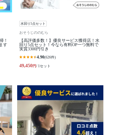
水回り5点セット
おそうじののむら
掃！
【高評価多数！】優良サービス獲得店！水
ます
回り5点セット！今なら有料OP一つ無料で
実質3300円引き
4.90
(626件)
49,450
円
/ 1セット