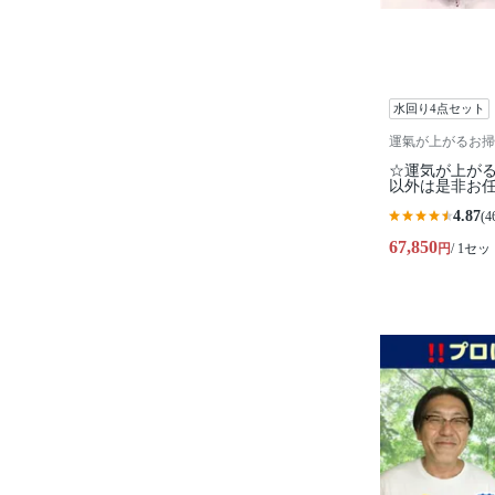
水回り4点セット
運氣が上がるお掃
☆運気が上が
以外は是非お
4.87
(4
67,850
円
/ 1セッ