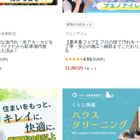
水回り5点セット
金井東町店
ブエノアイレ
固な油汚れ・水アカ・カビを
【夏本番フェア】プロの技で汚れを一
バイクだから駐車場代無
丁寧・安心の施工✨細部までこだわり
加入済み！
💪
4.93
62件)
(2028件)
51,865
ト
円
/ 1セット