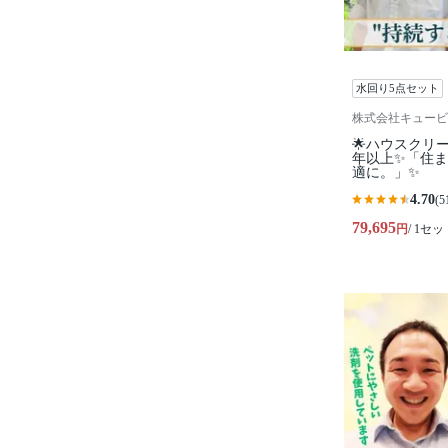
水回り5点セット
株式会社キュービ
🌟ハウスクリ
年以上✨「住
適に。」✨
4.70
(5
79,695
円
/ 1セッ