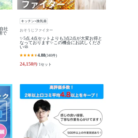
キッチン×換気扇
全自社
おそうじファイター
用で
✨5点.4点セットよりも3点2点が大変お得と
なっております✨この機会にお試しくださ
い🧼
4.88
(340件)
24,150
円
/ 1セット