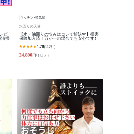
キッチン×換気扇
水回りの天使
レビ
【水・油回りの悩みはコレで解決🪽】損害
底清掃
保険加入済！万が一の場合でも安心です❗️
4.78
(117件)
24,800
円
/ 1セット