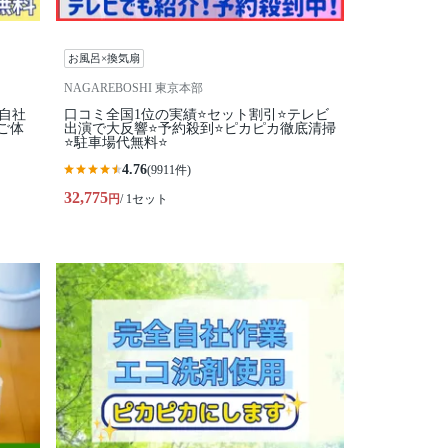
お風呂×換気扇
NAGAREBOSHI 東京本部
全自社
口コミ全国1位の実績⭐セット割引⭐テレビ
ご体
出演で大反響⭐予約殺到⭐ピカピカ徹底清掃
⭐駐車場代無料⭐
4.76
(9911件)
32,775
円
/ 1セット