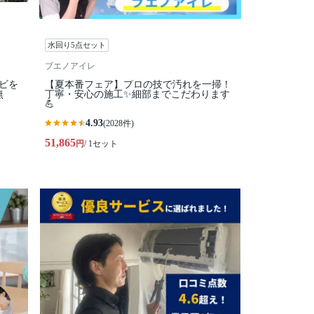
水回り5点セット
ブエノアイレ
ビを
【夏本番フェア】プロの技で汚れを一掃！
無
丁寧・安心の施工✨細部までこだわります
💪
4.93
(2028件)
51,865
円
/ 1セット