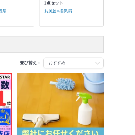
2点セット
気扇
お風呂×換気扇
並び替え：