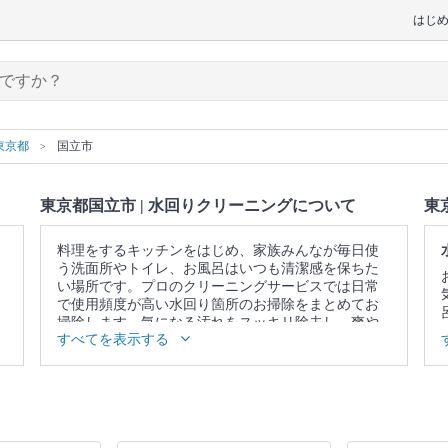
はじ
東京都
国立市
東京都国立市 | 水回りクリーニングについて
東
料理をするキッチンをはじめ、家族みんなが毎日使
う洗面所やトイレ、お風呂はいつも清潔感を保ちた
い場所です。プロのクリーニングサービスでは日常
で使用頻度が高い水回り箇所のお掃除をまとめてお
掃除します。気になる汚れをスッキリ除去し、爽や
すべてを表示する
かな空間を取り戻しませんか。
▼表示価格に含まれる水回りクリーニングの作業範
囲
5点セット：キッチン / 換気扇 / お風呂 / トイレ / 洗
面所 4点セット：キッチン / 換気扇 / お風呂 / トイレ
3点セット：キッチン / 換気扇 / お風呂 2点セット：