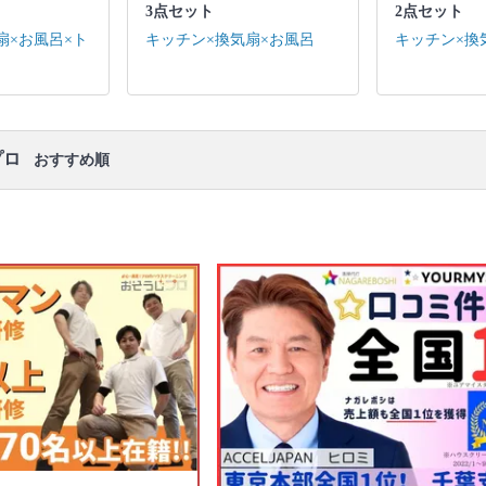
3点セット
2点セット
キッチン / 換気扇 ※それぞれの「共通の作業範囲」
になります。
扇×お風呂×ト
キッチン×換気扇×お風呂
キッチン×換
口コミ
もご参照ください。
※本ページでは一部プロモーションを含む場合があ
ります。
プロ
おすすめ順