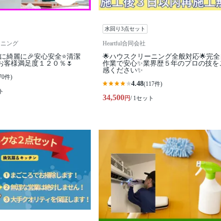
水回り3点セット
ーニング
Heartful合同会社
お得に綺麗に🎉安心安全⭐清潔
🌟ハウスクリーニング全般対応🌟完
お客様満足度１２０％🌷
作業で安心✨業界歴５年のプロの技を
感ください✨
70件)
4.48
(117件)
ト
34,500
円
/ 1セット