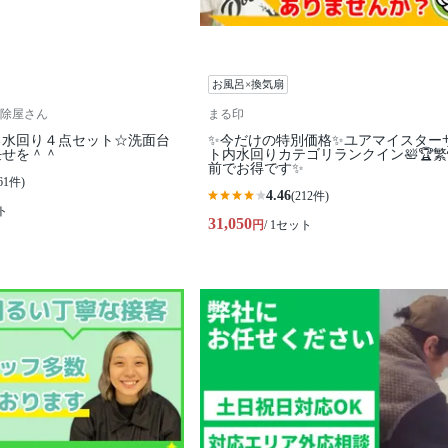
お風呂×換気扇
除屋さん
まる印
る水回り４点セット☆洗面台
✨今だけの特別価格✨ユアマイスター
任せを＾＾
ト内水回りカテゴリランクイン🛀🏆
前でお得です✨
61件)
4.46
(212件)
ト
31,050
円
/ 1セット