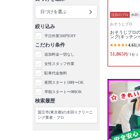
日づけを選ぶ
注目のプロ
水回
おそうじプロ
絞り込み
おそうじプロの
平日作業500円OFF
ング(キッチン×
こだわり条件
4.61
(2
51,865
追加料金一切なし
円
/ 1セッ
女性スタッフ作業
駐車代金無料
夜間スタート18時〜OK
早朝スタート〜9時OK
検索履歴
国立市(東京都)の水回りクリーニ
ング業者・プロ