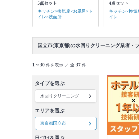
御蔵島村
八丈島
青ヶ島村
小笠原村
5点セット
4点セット
キッチン×換気扇×お風呂×ト
キッチン×換気
イレ×洗面所
イレ
国立市(東京都)の水回りクリーニング業者・
1～30
37
件を表示 ／ 全
件
タイプを選ぶ
水回りクリーニング
エリアを選ぶ
東京都国立市
日づけを選ぶ