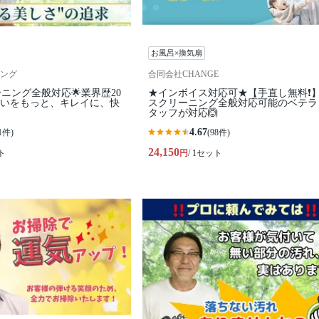
お風呂×換気扇
ング
合同会社CHANGE
ーニング全般対応🌟業界歴20
★インボイス対応可★【手直し無料❗️
まいをもっと、キレイに、快
スクリーニング全般対応可能のベテラ
タッフが対応🙆
4.67
1件)
(98件)
24,150
ト
円
/ 1セット