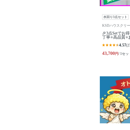
水回り3点セット
KSDハウスクリ
🎉3点Setで
丁寧⭐高品質⭐
4.57
(2
43,700
円
/ 1セッ