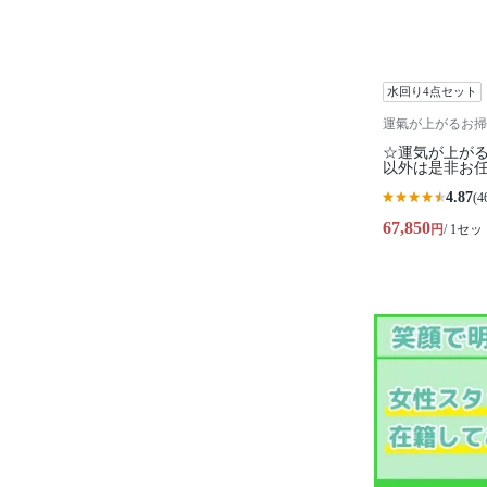
水回り4点セット
運氣が上がるお掃
☆運気が上が
以外は是非お
4.87
(4
67,850
円
/ 1セッ