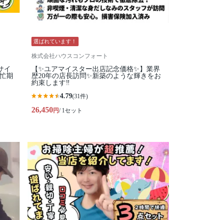
選ばれています！
株式会社ハウスコンフォート
サイ
【✨ユアマイスター出店記念価格✨】業界
繁忙期
歴20年の店長訪問✨新築のような輝きをお
約束します‼️
4.79
(31件)
26,450
円
/ 1セット