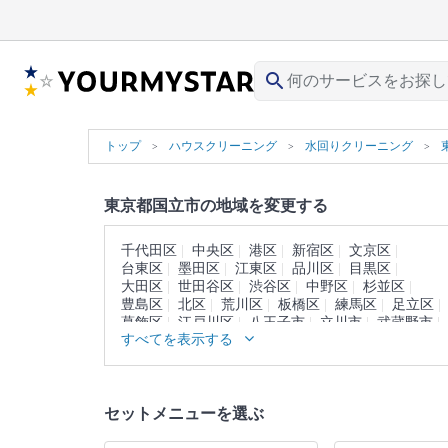
search
トップ
ハウスクリーニング
水回りクリーニング
東京都国立市の地域を変更する
千代田区
中央区
港区
新宿区
文京区
台東区
墨田区
江東区
品川区
目黒区
大田区
世田谷区
渋谷区
中野区
杉並区
豊島区
北区
荒川区
板橋区
練馬区
足立区
葛飾区
江戸川区
八王子市
立川市
武蔵野市
すべてを表示する
三鷹市
青梅市
府中市
昭島市
調布市
町田市
小金井市
小平市
日野市
東村山市
国分寺市
福生市
狛江市
東大和市
清瀬市
東久留米市
武蔵村山市
多摩市
稲城市
セットメニューを選ぶ
羽村市
あきる野市
西東京市
西多摩郡
大島町
利島村
新島村
神津島村
三宅島