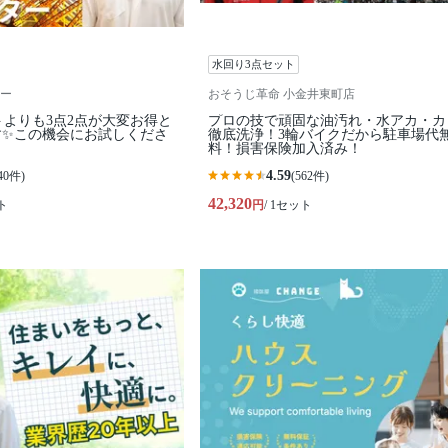
水回り3点セット
ー
おそうじ革命 小金井東町店
ットよりも3点2点が大変お得と
プロの技で頑固な油汚れ・水アカ・カ
す✨この機会にお試しくださ
徹底洗浄！3輪バイクだから駐車場代
料！損害保険加入済み！
4.59
40件)
(562件)
42,320
ト
円
/ 1セット