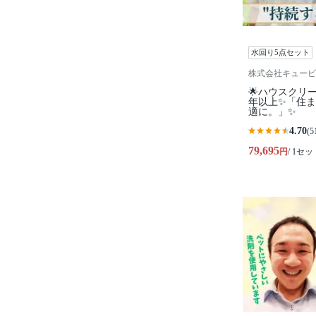
水回り5点セット
株式会社キュービ
🌟ハウスクリ
年以上✨「住
適に。」✨
4.70
(5
79,695
円
/ 1セッ