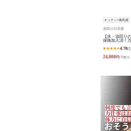
キッチン×換気扇
水回りの天使
【水・油回りの
保険加入済！万
4.78
(1
24,800
円
/ 1セッ