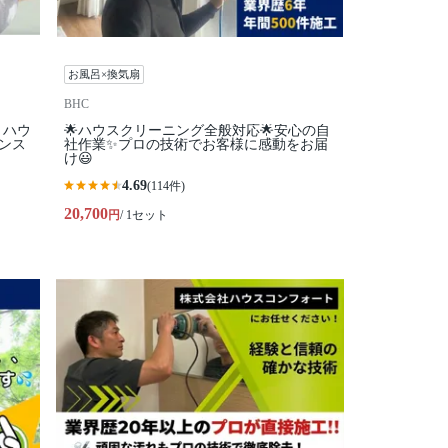
お風呂×換気扇
BHC
】ハウ
🌟ハウスクリーニング全般対応🌟安心の自
ンス
社作業✨プロの技術でお客様に感動をお届
け😃
4.69
(114件)
20,700
円
/ 1セット