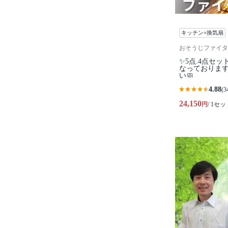
キッチン×換気扇
おそうじファイタ
✨5点.4点セ
なっておりま
い🧼
4.88
(3
24,150
円
/ 1セッ