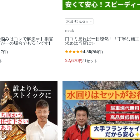
水回り3点セット
crewk
悩みはコレで解決🪽】損害
口コミ見れば一目瞭然！！丁寧な施工
が一の場合でも安心です❗️
求めは当店に✨
4.56
17件)
(264件)
52,670
ト
円
/ 1セット