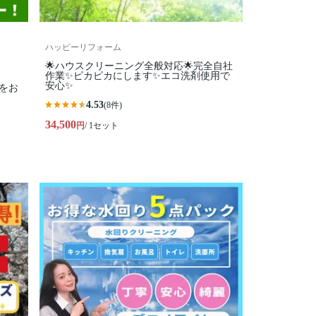
ハッピーリフォーム
🌟ハウスクリーニング全般対応🌟完全自社
作業✨️ピカピカにします✨️エコ洗剤使用で
安心✨
をお
4.53
(8件)
34,500
円
/ 1セット