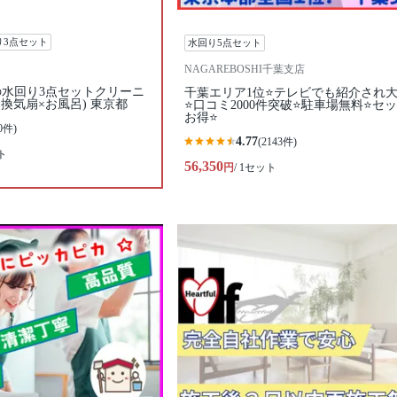
り3点セット
水回り5点セット
NAGAREBOSHI千葉支店
水回り3点セットクリーニ
千葉エリア1位⭐テレビでも紹介され
換気扇×お風呂) 東京都
⭐️口コミ2000件突破⭐️駐車場無料⭐セ
お得⭐
0件)
4.77
(2143件)
ト
56,350
円
/ 1セット