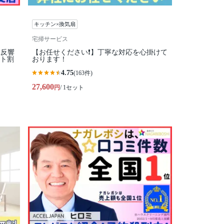
キッチン×換気扇
宅掃サービス
大反響
【お任せください❗️】丁寧な対応を心掛けて
ット割
おります！
4.75
(163件)
27,600
円
/ 1セット