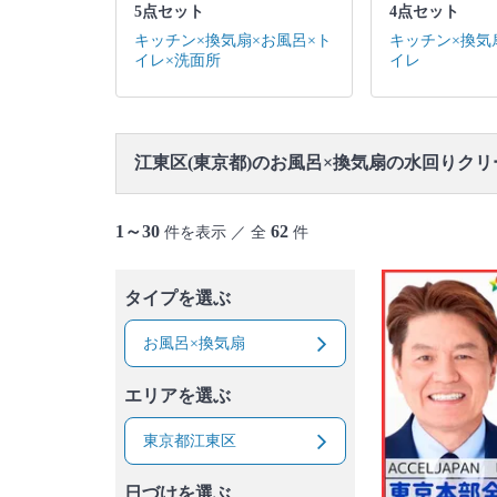
御蔵島村
八丈島
青ヶ島村
小笠原村
5点セット
4点セット
キッチン×換気扇×お風呂×ト
キッチン×換気
イレ×洗面所
イレ
江東区(東京都)のお風呂×換気扇の水回りク
1～30
62
件を表示 ／ 全
件
タイプを選ぶ
お風呂×換気扇
エリアを選ぶ
東京都江東区
日づけを選ぶ