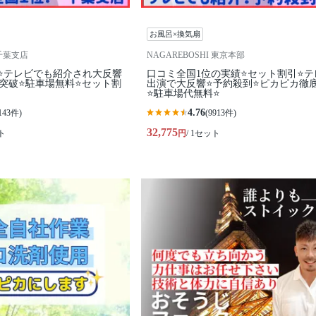
お風呂×換気扇
I千葉支店
NAGAREBOSHI 東京本部
⭐テレビでも紹介され大反響
口コミ全国1位の実績⭐セット割引⭐テ
0件突破⭐️駐車場無料⭐セット割
出演で大反響⭐予約殺到⭐ピカピカ徹
⭐駐車場代無料⭐
4.76
143件)
(9913件)
32,775
ト
円
/ 1セット