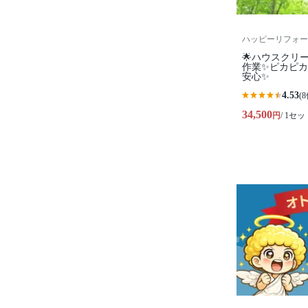
ハッピーリフォー
🌟ハウスクリ
作業✨️ピカピ
安心✨
4.53
(8
34,500
円
/ 1セッ