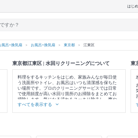
はじ
お風呂×換気扇
お風呂×換気扇
東京都
江東区
東京都江東区 | 水回りクリーニングについて
東
料理をするキッチンをはじめ、家族みんなが毎日使
う洗面所やトイレ、お風呂はいつも清潔感を保ちた
い場所です。プロのクリーニングサービスでは日常
で使用頻度が高い水回り箇所のお掃除をまとめてお
掃除します。気になる汚れをスッキリ除去し、爽や
すべてを表示する
かな空間を取り戻しませんか。
▼表示価格に含まれる水回りクリーニングの作業範
囲
5点セット：キッチン / 換気扇 / お風呂 / トイレ / 洗
面所 4点セット：キッチン / 換気扇 / お風呂 / トイレ
3点セット：キッチン / 換気扇 / お風呂 2点セット：