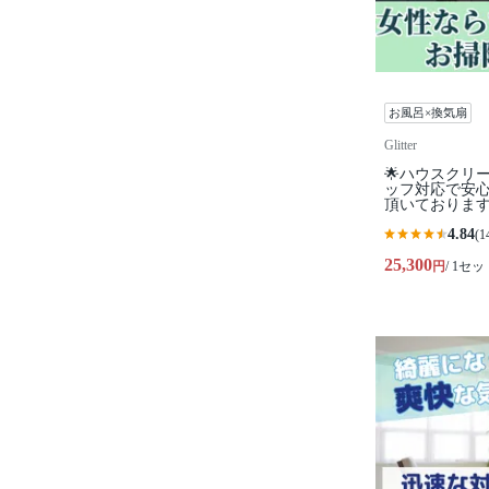
お風呂×換気扇
Glitter
🌟ハウスクリ
ッフ対応で安
頂いておりま
4.84
(1
25,300
円
/ 1セッ