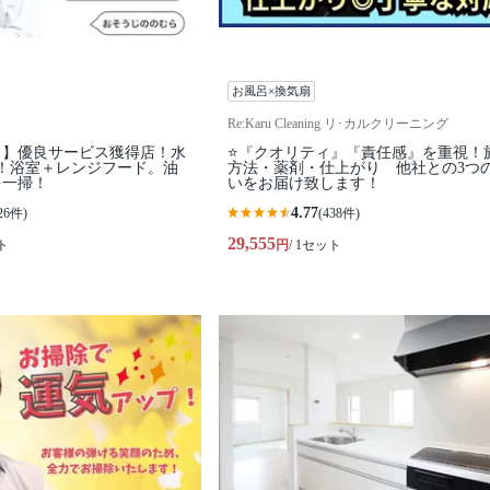
お風呂×換気扇
Re:Karu Cleaning リ･カルクリーニング
！】優良サービス獲得店！水
⭐『クオリティ』『責任感』を重視！
！浴室＋レンジフード。油
方法・薬剤・仕上がり 他社との3つ
を一掃！
いをお届け致します！
4.77
26件)
(438件)
29,555
ト
円
/ 1セット