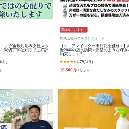
選ばれています！
株式会社ハウスコンフォート
ーニング全般対応🌟女性スタ
【✨ユアマイスター出店記念価格✨】
心✨親切丁寧な対応でご好評
歴20年の店長訪問✨新築のような輝き
す✨
約束します‼️
4.79
44件)
(31件)
18,500
ト
円
/ 1セット