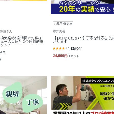
お風呂×換気扇
除屋さん
市野美装
換気扇×浴室清掃☆お客様
【お任せください❗️】丁寧な対応を心
ニューの１位と２位同時解決
おります！
ラン＾＾
4.12
(65件)
61件)
24,000
円
/ 1セット
ト