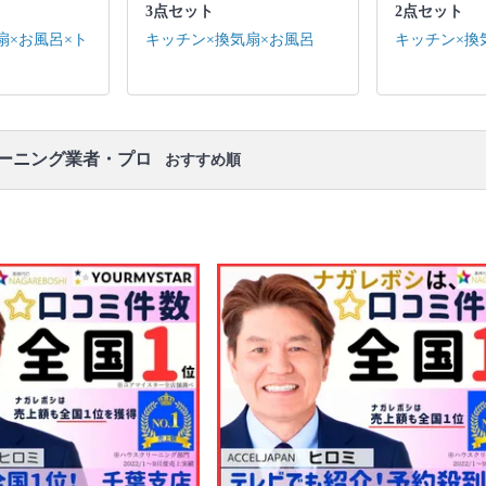
3点セット
2点セット
キッチン / 換気扇 ※それぞれの「共通の作業範囲」
になります。
扇×お風呂×ト
キッチン×換気扇×お風呂
キッチン×換
リーニング業者・プロ
おすすめ順