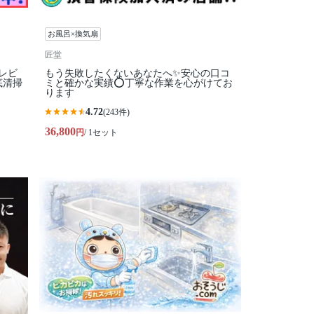
お風呂×換気扇
匠堂
レビ
もう失敗したくないあなたへ✨安心の口コ
底清掃
ミと確かな実績⭕丁寧な作業を心がけてお
ります
4.72
(243件)
36,800
円
/ 1セット