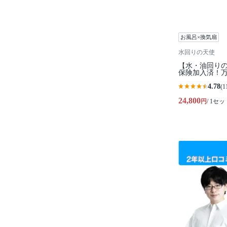
お風呂×換気扇
水回りの天使
【水・油回りの
保険加入済！万
4.78
(1
24,800
円
/ 1セッ