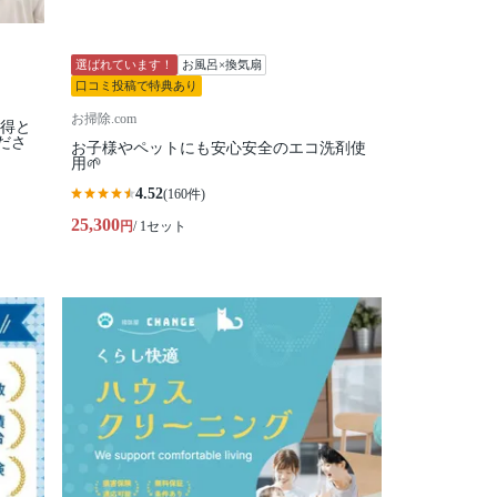
選ばれています！
お風呂×換気扇
口コミ投稿で特典あり
お掃除.com
お得と
ださ
お子様やペットにも安心安全のエコ洗剤使
用🌱
4.52
(160件)
25,300
円
/ 1セット