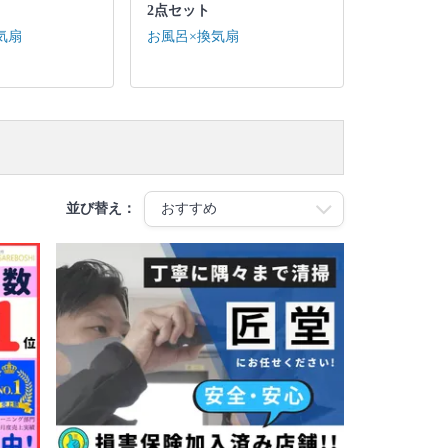
2点セット
気扇
お風呂×換気扇
並び替え：