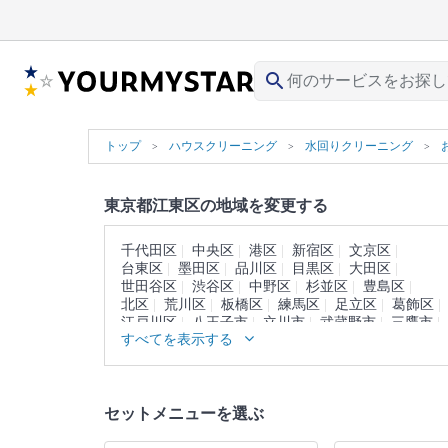
search
トップ
ハウスクリーニング
水回りクリーニング
東京都江東区の地域を変更する
千代田区
中央区
港区
新宿区
文京区
台東区
墨田区
品川区
目黒区
大田区
世田谷区
渋谷区
中野区
杉並区
豊島区
北区
荒川区
板橋区
練馬区
足立区
葛飾区
江戸川区
八王子市
立川市
武蔵野市
三鷹市
すべてを表示する
青梅市
府中市
昭島市
調布市
町田市
小金井市
小平市
日野市
東村山市
国分寺市
国立市
福生市
狛江市
東大和市
清瀬市
東久留米市
武蔵村山市
多摩市
稲城市
セットメニューを選ぶ
羽村市
あきる野市
西東京市
西多摩郡
大島町
利島村
新島村
神津島村
三宅島