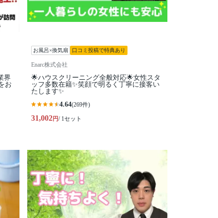
お風呂×換気扇
口コミ投稿で特典あり
Enarc株式会社
業界
🌟ハウスクリーニング全般対応🌟女性スタ
をお
ッフ多数在籍✨笑顔で明るく丁寧に接客い
たします✨
4.64
(269件)
31,002
円
/ 1セット