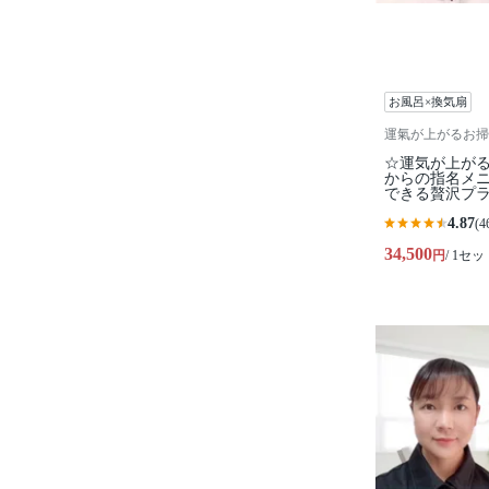
お風呂×換気扇
運氣が上がるお掃
☆運気が上がる
からの指名メ
できる贅沢プ
4.87
(4
34,500
円
/ 1セッ