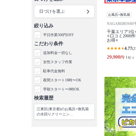
日づけを選ぶ
お風呂×換気扇
NAGAREBOSH
絞り込み
千葉エリア1位
平日作業500円OFF
⭐️口コミ200
お得⭐
こだわり条件
4.77
(2
追加料金一切なし
29,900
円
/ 1セッ
女性スタッフ作業
駐車代金無料
夜間スタート18時〜OK
早朝スタート〜9時OK
検索履歴
江東区(東京都)のお風呂×換気扇
の水回りクリーニン…