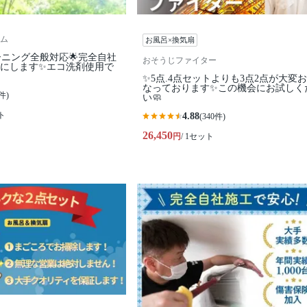
ム
お風呂×換気扇
ーニング全般対応🌟完全自社
おそうじファイター
カにします✨️エコ洗剤使用で
✨5点.4点セットよりも3点2点が大変
なっております✨この機会にお試しく
件)
い🧼
ト
4.88
(340件)
26,450
円
/ 1セット