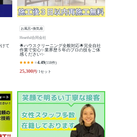
お風呂×換気扇
Heartful合同会社
掛けて
🌟ハウスクリーニング全般対応🌟完全自社
作業で安心✨業界歴５年のプロの技をご体
感ください✨
4.49
(118件)
25,300
円
/ 1セット