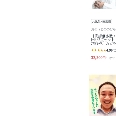
お風呂×換気扇
おそうじののむら
【高評価多数
回り2点セット
汚れや、カビ
4.90
(6
32,200
円
/ 1セッ