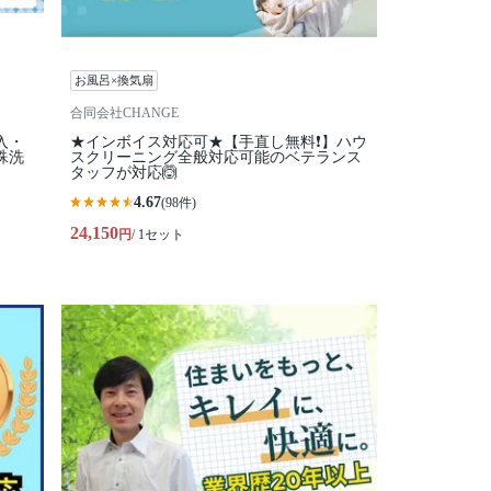
お風呂×換気扇
合同会社CHANGE
入・
★インボイス対応可★【手直し無料❗️】ハウ
殊洗
スクリーニング全般対応可能のベテランス
タッフが対応🙆
4.67
(98件)
24,150
円
/ 1セット