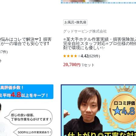
お風呂×換気扇
グッドサービング株式会社
悩みはコレで解決🪽】損害
⭐某大手ホテル作業実績・損害保険加
が一の場合でも安心です❗️
完全自社スタッフ対応⭐プロ仕様の特
剤で環境にも優しい✨
17件)
4.42
(629件)
ト
20,700
円
/ 1セット