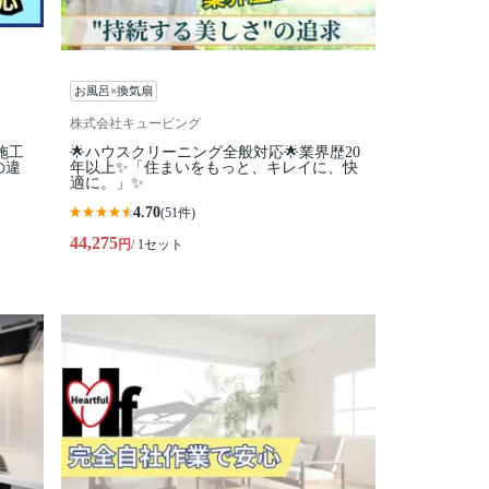
お風呂×換気扇
株式会社キュービング
施工
🌟ハウスクリーニング全般対応🌟業界歴20
の違
年以上✨「住まいをもっと、キレイに、快
適に。」✨
4.70
(51件)
44,275
円
/ 1セット