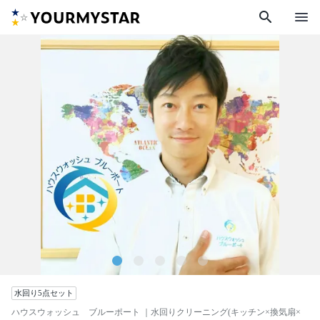
search
menu
水回り5点セット
ハウスウォッシュ ブルーポート
｜水回りクリーニング(キッチン×換気扇×