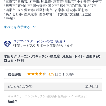
/ 三鷹市
/ 青梅市
/ 府中市
/ 昭島市
/ 調布市
/ 町田市
/ 小金井市
/ 小平市
/ 日野市
/ 東村山市
/ 国分寺市
/ 国立市
/ 福生市
/ 狛江市
/ 東大和市
/ 清瀬市
/ 東久留米市
/ 武蔵村山市
/ 多摩市
/ 稲城市
/ 羽村市
/ あきる野市
/ 西東京市
/ 西多摩郡
/ 千代田区
/ 文京区
/ 足立区
/ 中央区
すべてを表示する
ユアマイスター安心への取り組み
補償サービスやサポート体制があります
水回りクリーニング(キッチン×換気扇×お風呂×トイレ×洗面所)の
口コミ・評判
総合評価
4.72
口コミ 308件
ピカピカさん(50代)
2017/11/11
水回りクリーニング(キッチン×換気扇×お風呂×トイレ×洗面所)
新品？