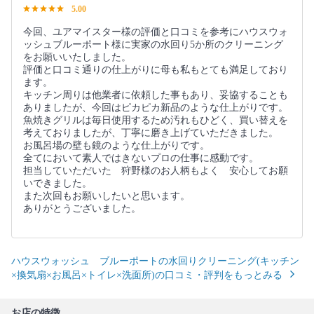
5.00
今回、ユアマイスター様の評価と口コミを参考にハウスウォ
ッシュブルーポート様に実家の水回り5か所のクリーニング
をお願いいたしました。
評価と口コミ通りの仕上がりに母も私もとても満足しており
ます。
キッチン周りは他業者に依頼した事もあり、妥協することも
ありましたが、今回はピカピカ新品のような仕上がりです。
魚焼きグリルは毎日使用するため汚れもひどく、買い替えを
考えておりましたが、丁寧に磨き上げていただきました。
お風呂場の壁も鏡のような仕上がりです。
全てにおいて素人ではきないプロの仕事に感動です。
担当していただいた 狩野様のお人柄もよく 安心してお願
いできました。
また次回もお願いしたいと思います。
ありがとうございました。
ハウスウォッシュ ブルーポートの水回りクリーニング(キッチン
×換気扇×お風呂×トイレ×洗面所)の口コミ・評判をもっとみる
お店の特徴