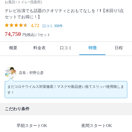
お風呂×トイレ×洗面所)
テレビ出演でも話題のクオリティとおもてなしを！❗【水回り5点
セットでお得に！】
4.72
口コミ 308件
74,750
円(税込) /
1セット
概要
料金表
口コミ
特徴
日程
店長：狩野公彦
まだコロナウイルス対策徹底！マスクや新品使い捨てスリッパ使用致しま
す！
こだわり条件
早朝スタートOK
夜間スタートOK