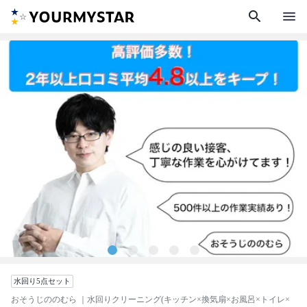
search
menu
水回り5点セット
おそうじののむら
｜水回りクリーニング(キッチン×換気扇×お風呂×トイレ×