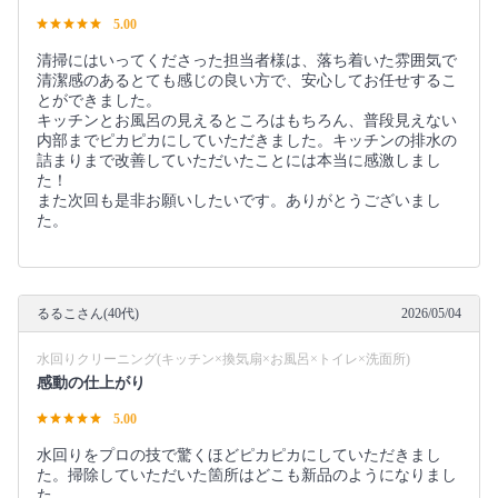
5.00
清掃にはいってくださった担当者様は、落ち着いた雰囲気で
清潔感のあるとても感じの良い方で、安心してお任せするこ
とができました。
キッチンとお風呂の見えるところはもちろん、普段見えない
内部までピカピカにしていただきました。キッチンの排水の
詰まりまで改善していただいたことには本当に感激しまし
た！
また次回も是非お願いしたいです。ありがとうございまし
た。
るるこさん(40代)
2026/05/04
水回りクリーニング(キッチン×換気扇×お風呂×トイレ×洗面所)
感動の仕上がり
5.00
水回りをプロの技で驚くほどピカピカにしていただきまし
た。掃除していただいた箇所はどこも新品のようになりまし
た。