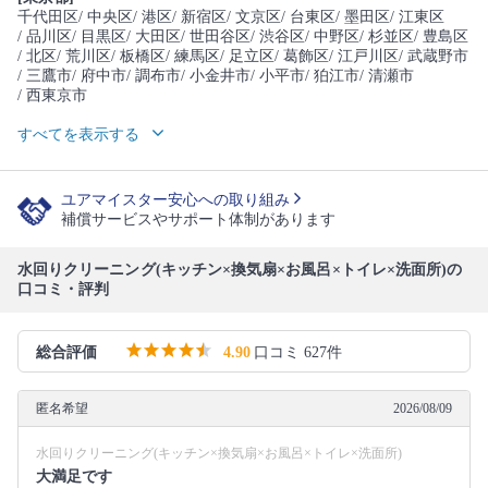
千代田区
/ 中央区
/ 港区
/ 新宿区
/ 文京区
/ 台東区
/ 墨田区
/ 江東区
/ 品川区
/ 目黒区
/ 大田区
/ 世田谷区
/ 渋谷区
/ 中野区
/ 杉並区
/ 豊島区
/ 北区
/ 荒川区
/ 板橋区
/ 練馬区
/ 足立区
/ 葛飾区
/ 江戸川区
/ 武蔵野市
/ 三鷹市
/ 府中市
/ 調布市
/ 小金井市
/ 小平市
/ 狛江市
/ 清瀬市
/ 西東京市
すべてを表示する
ユアマイスター安心への取り組み
補償サービスやサポート体制があります
水回りクリーニング(キッチン×換気扇×お風呂×トイレ×洗面所)の
口コミ・評判
総合評価
4.90
口コミ 627件
匿名希望
2026/08/09
水回りクリーニング(キッチン×換気扇×お風呂×トイレ×洗面所)
大満足です