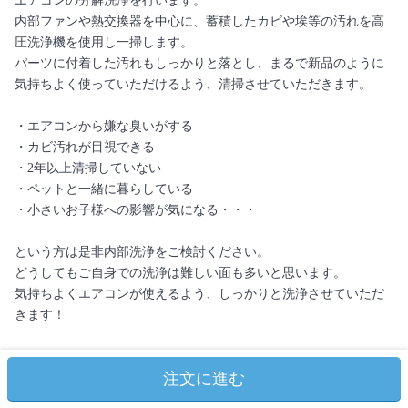
エアコンの分解洗浄を行います。
内部ファンや熱交換器を中心に、蓄積したカビや埃等の汚れを高
圧洗浄機を使用し一掃します。
パーツに付着した汚れもしっかりと落とし、まるで新品のように
気持ちよく使っていただけるよう、清掃させていただきます。
・エアコンから嫌な臭いがする
・カビ汚れが目視できる
・2年以上清掃していない
・ペットと一緒に暮らしている
・小さいお子様への影響が気になる・・・
という方は是非内部洗浄をご検討ください。
どうしてもご自身での洗浄は難しい面も多いと思います。
気持ちよくエアコンが使えるよう、しっかりと洗浄させていただ
きます！
【作業箇所】
注文に進む
エアコン内部の高圧洗浄、パーツ類、熱交換器、ファン、フィル
ター、作業箇所の簡易清掃