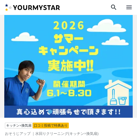
search
menu
キッチン×換気扇
口コミ投稿で特典あり
おそうじアップ
｜水回りクリーニング(キッチン×換気扇)