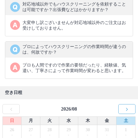
対応地域以外でもハウスクリーニングを依頼すること
は可能ですか？出張費などはかかりますか？
大変申し訳ございませんが対応地域以外のご注文はお
受けしておりません。
プロによってハウスクリーニングの作業時間が違うの
は、何故ですか？
プロも人間ですので作業の要領だったり、経験値、気
遣い、丁寧さによって作業時間が変わると思います。
空き日程
2026/08
日
月
火
水
木
金
土
26
27
28
29
30
31
1
-
-
-
-
-
-
-