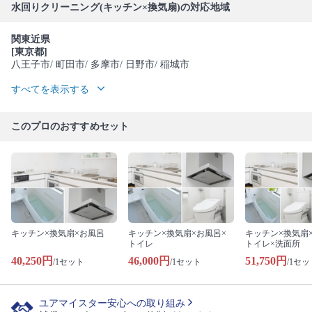
水回りクリーニング(キッチン×換気扇)の対応地域
関東近県
[東京都]
八王子市
/ 町田市
/ 多摩市
/ 日野市
/ 稲城市
すべてを表示する
このプロのおすすめセット
キッチン×換気扇×お風呂
キッチン×換気扇×お風呂×
キッチン×換気扇
トイレ
トイレ×洗面所
40,250円
46,000円
51,750円
/1セット
/1セット
/1セッ
ユアマイスター安心への取り組み