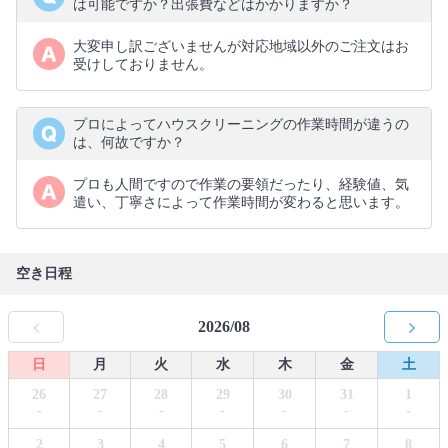
は可能ですか？出張費などはかかりますか？
大変申し訳ございませんが対応地域以外のご注文はお
受けしておりません。
プロによってハウスクリーニングの作業時間が違うの
は、何故ですか？
プロも人間ですので作業の要領だったり、経験値、気
遣い、丁寧さによって作業時間が変わると思います。
空き日程
2026/08
日
月
火
水
木
金
土
26
27
28
29
30
31
1
-
-
-
-
-
-
-
2
3
4
5
6
7
8