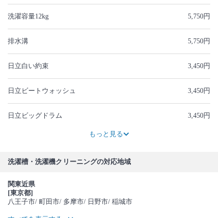
洗濯容量12kg
5,750円
排水溝
5,750円
日立白い約束
3,450円
日立ビートウォッシュ
3,450円
日立ビッグドラム
3,450円
3,450円
3,450円
もっと見る
洗濯槽・洗濯機クリーニングの対応地域
関東近県
[東京都]
八王子市
/ 町田市
/ 多摩市
/ 日野市
/ 稲城市