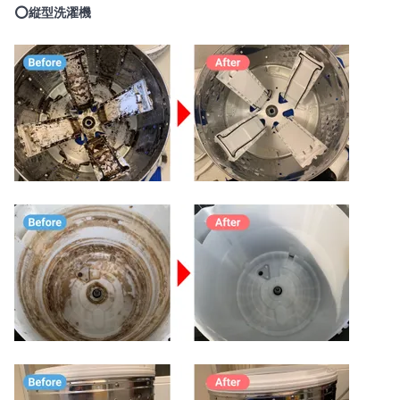
⭕️縦型洗濯機