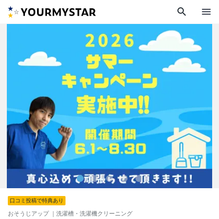
search
menu
口コミ投稿で特典あり
おそうじアップ
｜洗濯槽・洗濯機クリーニング