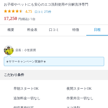
お子様やペットにも安心のエコ洗剤使用🌱分解洗浄専門
4.75
口コミ 273件
17,250
円(税込) /
1台
概要
料金表
口コミ
特徴
日程
店長：小笠原潤
☀️サマーキャンペーン実施中☀️
こだわり条件
早朝スタートOK
夜間スタートOK
追加料金一切なし
作業外注一切なし
領収書発行可
エコ洗剤