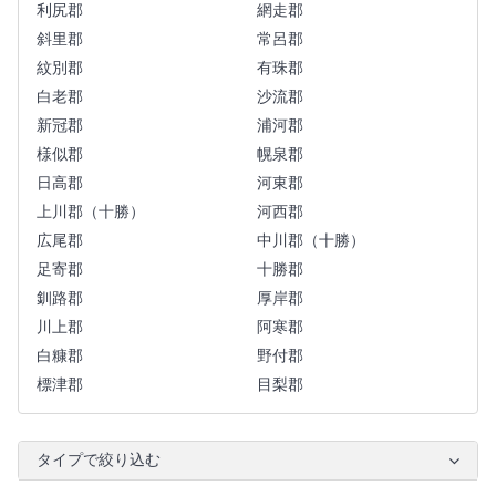
利尻郡
網走郡
斜里郡
常呂郡
紋別郡
有珠郡
白老郡
沙流郡
新冠郡
浦河郡
様似郡
幌泉郡
日高郡
河東郡
上川郡（十勝）
河西郡
広尾郡
中川郡（十勝）
足寄郡
十勝郡
釧路郡
厚岸郡
川上郡
阿寒郡
白糠郡
野付郡
標津郡
目梨郡
タイプで絞り込む