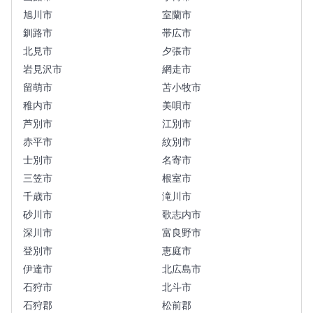
旭川市
室蘭市
釧路市
帯広市
北見市
夕張市
岩見沢市
網走市
留萌市
苫小牧市
稚内市
美唄市
芦別市
江別市
赤平市
紋別市
士別市
名寄市
三笠市
根室市
千歳市
滝川市
砂川市
歌志内市
深川市
富良野市
登別市
恵庭市
伊達市
北広島市
石狩市
北斗市
石狩郡
松前郡