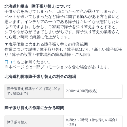
北海道札幌市 | 障子張り替えについて
子供が穴をあけてしまった、日に当たって色が褪せてしまった、
ペットが破いてしまったなど障子に関する悩みがある方も多いと
思います。インテリアの一つである障子はキレイな状態にしたい
ものですよね。しかし、ご家庭で障子を張り替えようとすると、
シワやゆがみができてしまいがちです。障子張り替えの業者さん
なら短い時間で綺麗に仕上がります。
▼表示価格に含まれる障子張り替えの作業範囲
作業について説明 / 障子取り外し / 障子紙はがし / 新しい障子紙張
り / 障子の設置 / 作業場所の簡易清掃・ごみ回収
口コミ
もご参照ください。
※本ページでは一部プロモーションを含む場合があります。
北海道札幌市障子張り替えの料金の相場
障子張替え 標準サイズ（高さ190ま
2,000〜4,000円(税込)
で / 幅95まで）
障子張り替えの作業にかかる時間
約30分～2時間（持ち帰りの場合1
障子張り替え
～2日）