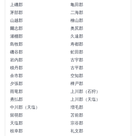
上磯郡
亀田郡
茅部郡
二海郡
山越郡
檜山郡
爾志郡
奥尻郡
瀬棚郡
久遠郡
島牧郡
寿都郡
磯谷郡
虻田郡
岩内郡
古宇郡
積丹郡
古平郡
余市郡
空知郡
夕張郡
樺戸郡
雨竜郡
上川郡（石狩）
勇払郡
上川郡（天塩）
中川郡（天塩）
増毛郡
留萌郡
苫前郡
天塩郡
宗谷郡
枝幸郡
礼文郡