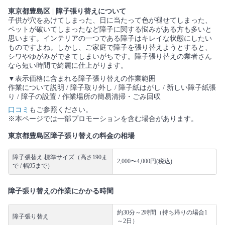
東京都豊島区 | 障子張り替えについて
子供が穴をあけてしまった、日に当たって色が褪せてしまった、
ペットが破いてしまったなど障子に関する悩みがある方も多いと
思います。インテリアの一つである障子はキレイな状態にしたい
ものですよね。しかし、ご家庭で障子を張り替えようとすると、
シワやゆがみができてしまいがちです。障子張り替えの業者さん
なら短い時間で綺麗に仕上がります。
▼表示価格に含まれる障子張り替えの作業範囲
作業について説明 / 障子取り外し / 障子紙はがし / 新しい障子紙張
り / 障子の設置 / 作業場所の簡易清掃・ごみ回収
口コミ
もご参照ください。
※本ページでは一部プロモーションを含む場合があります。
東京都豊島区障子張り替えの料金の相場
障子張替え 標準サイズ（高さ190ま
2,000〜4,000円(税込)
で / 幅95まで）
障子張り替えの作業にかかる時間
約30分～2時間（持ち帰りの場合1
障子張り替え
～2日）