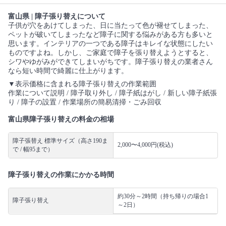
富山県 | 障子張り替えについて
子供が穴をあけてしまった、日に当たって色が褪せてしまった、
ペットが破いてしまったなど障子に関する悩みがある方も多いと
思います。インテリアの一つである障子はキレイな状態にしたい
ものですよね。しかし、ご家庭で障子を張り替えようとすると、
シワやゆがみができてしまいがちです。障子張り替えの業者さん
なら短い時間で綺麗に仕上がります。
▼表示価格に含まれる障子張り替えの作業範囲
作業について説明 / 障子取り外し / 障子紙はがし / 新しい障子紙張
り / 障子の設置 / 作業場所の簡易清掃・ごみ回収
富山県障子張り替えの料金の相場
障子張替え 標準サイズ（高さ190ま
2,000〜4,000円(税込)
で / 幅95まで）
障子張り替えの作業にかかる時間
約30分～2時間（持ち帰りの場合1
障子張り替え
～2日）