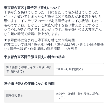
東京都台東区 | 障子張り替えについて
子供が穴をあけてしまった、日に当たって色が褪せてしまった、
ペットが破いてしまったなど障子に関する悩みがある方も多いと
思います。インテリアの一つである障子はキレイな状態にしたい
ものですよね。しかし、ご家庭で障子を張り替えようとすると、
シワやゆがみができてしまいがちです。障子張り替えの業者さん
なら短い時間で綺麗に仕上がります。
▼表示価格に含まれる障子張り替えの作業範囲
作業について説明 / 障子取り外し / 障子紙はがし / 新しい障子紙張
り / 障子の設置 / 作業場所の簡易清掃・ごみ回収
東京都台東区障子張り替えの料金の相場
障子張替え 標準サイズ（高さ190ま
2,000〜4,000円(税込)
で / 幅95まで）
障子張り替えの作業にかかる時間
約30分～2時間（持ち帰りの場合1
障子張り替え
～2日）