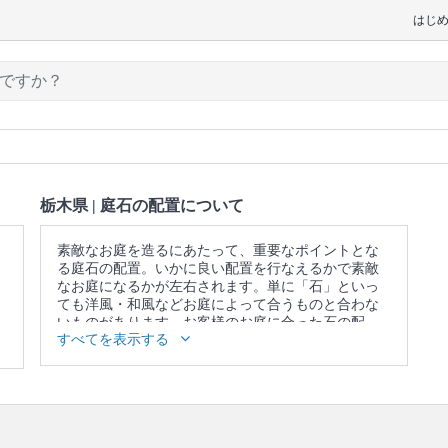
はじ
栃木県 | 庭石の配置について
素敵なお庭を造るにあたって、重要なポイントとな
る庭石の配置。いかに良い配置を行なえるかで素敵
なお庭になるかが左右されます。単に「石」といっ
ても洋風・和風などお庭によって合うものと合わな
いものがあります。お客様のお庭に合った石の配
すべてを表示する
置、さらにお客様のご要望に沿えるように柔軟に対
応しています。ユアマイスターのプロなら、お客様
の理想に近い庭石配置を行ないます。
口コミ
もご参照ください。