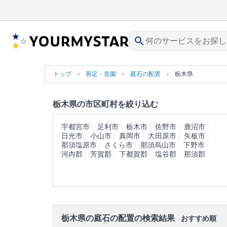
search
トップ
剪定・造園
庭石の配置
栃木県
栃木県の市区町村を絞り込む
宇都宮市
足利市
栃木市
佐野市
鹿沼市
日光市
小山市
真岡市
大田原市
矢板市
那須塩原市
さくら市
那須烏山市
下野市
河内郡
芳賀郡
下都賀郡
塩谷郡
那須郡
栃木県の庭石の配置の検索結果
おすすめ順