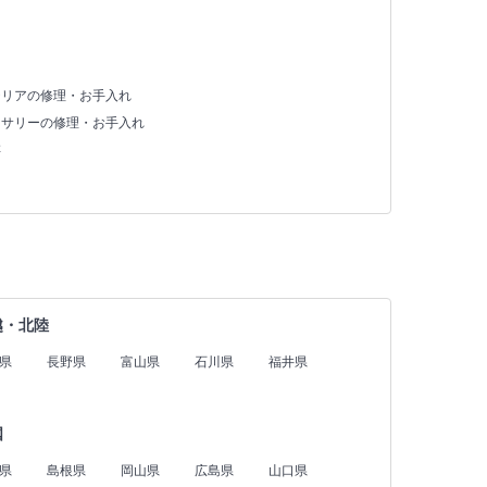
テリアの修理・お手入れ
セサリーの修理・お手入れ
存
越・北陸
県
長野県
富山県
石川県
福井県
国
県
島根県
岡山県
広島県
山口県