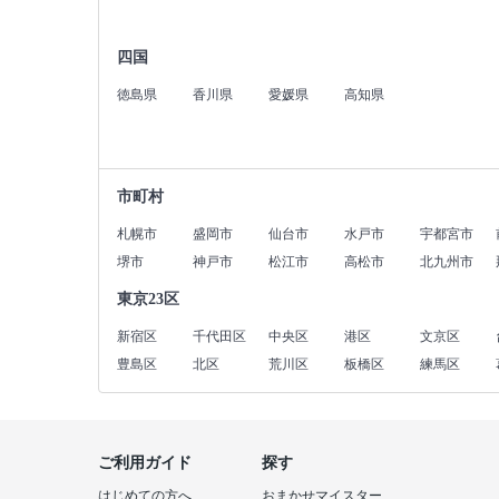
四国
徳島県
香川県
愛媛県
高知県
市町村
札幌市
盛岡市
仙台市
水戸市
宇都宮市
堺市
神戸市
松江市
高松市
北九州市
東京23区
新宿区
千代田区
中央区
港区
文京区
豊島区
北区
荒川区
板橋区
練馬区
ご利用ガイド
探す
はじめての方へ
おまかせマイスター