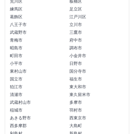
荒川区
板橋区
練馬区
足立区
葛飾区
江戸川区
八王子市
立川市
武蔵野市
三鷹市
青梅市
府中市
昭島市
調布市
町田市
小金井市
小平市
日野市
東村山市
国分寺市
国立市
福生市
狛江市
東大和市
清瀬市
東久留米市
武蔵村山市
多摩市
稲城市
羽村市
あきる野市
西東京市
西多摩郡
大島町
利島村
新島村