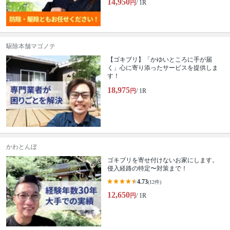
14,950
円
/ 1R
駆除本舗マゴノテ
【ゴキブリ】「かゆいところに手が届
く」心に寄り添ったサービスを提供しま
す！
18,975
円
/ 1R
かわとんぼ
ゴキブリを寄せ付けないお家にします。
侵入経路の特定〜対策まで！
4.73
(12件)
12,650
円
/ 1R