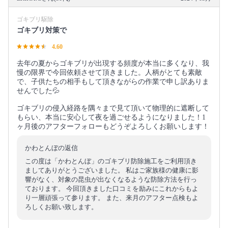
ゴキブリ駆除
ゴキブリ対策で
4.60
去年の夏からゴキブリが出現する頻度が本当に多くなり、我
慢の限界で今回依頼させて頂きました。人柄がとても素敵
で、子供たちの相手もして頂きながらの作業で申し訳ありま
せんでした💦
ゴキブリの侵入経路を隅々まで見て頂いて物理的に遮断して
もらい、本当に安心して夜を過ごせるようになりました！1
ヶ月後のアフターフォローもどうぞよろしくお願いします！
かわとんぼの返信
この度は「かわとんぼ」のゴキブリ防除施工をご利用頂き
ましてありがとうございました。 私はご家族様の健康に影
響がなく、対象の昆虫が出なくなるような防除方法を行っ
ております。 今回頂きました口コミを励みにこれからもよ
り一層頑張って参ります。 また、来月のアフター点検もよ
ろしくお願い致します。