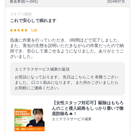
匿名希望(〜20代)
2024年07月
ゴキブリ駆除
これで安心して眠れます
5.00
迅速に作業を行っていただき、1時間ほどで完了しました。
また、害虫の生態を説明いただきながらの作業だったので納
得でき、安心して過ごせるようになりました。ありがとうご
ざいました。
エミテラスサービス城東の返信
お世話になっております。 先日はこちらこそ 有難うござい
ました。 口コミ励みになります。 また何かございましたら
お気軽にご連絡ください。
【女性スタッフ対応可】駆除はもちろ
んのこと侵入経路もしっかり塞いで徹
底防除💪🔥！
エミテラスサービス城東