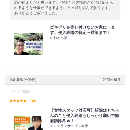
のが何よりだと思います。 今後もお客様のご期待に応えら
れるような仕事ができるように日々取り組んで参ります。
ありがとうございました。
ゴキブリを寄せ付けないお家にしま
す。侵入経路の特定〜対策まで！
かわとんぼ
匿名希望(〜20代)
2023年10月
ゴキブリ駆除
5.00
【女性スタッフ対応可】駆除はもちろ
んのこと侵入経路もしっかり塞いで徹
底防除💪🔥！
エミテラスサービス城東