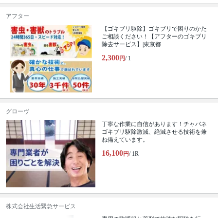
アフター
【ゴキブリ駆除】ゴキブリで困りのかた
ご相談ください！【アフターのゴキブリ
除去サービス】|東京都
2,300
円
/ 1
グローヴ
丁寧な作業に自信があります！チャバネ
ゴキブリ駆除激減、絶滅させる技術を兼
ね備えています。
16,100
円
/ 1R
株式会社生活緊急サービス