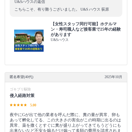
U&Sハウスの返信
こちらこそ、有り難うございました。 U&S ハウス 荻原
【女性スタッフ同行可能】ホテルマ
ン・寿司職人など接客業で25年の経験
があります
U&Sハウス
匿名希望(40代)
2025年10月
ゴキブリ駆除
侵入経路対策
5.00
夜中にGが出て他の業者を呼んだ際に、糞の量が異常、卵も
あって孵化してる、この大きさの害虫がこの時期に出るのは
異常、薬を撒くとすぐに糞が盛り上がってきてもうどうにも
出来ないなど不安を煽るだけ煽って多額の費用を請求されま