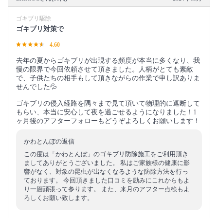
ゴキブリ駆除
ゴキブリ対策で
4.60
去年の夏からゴキブリが出現する頻度が本当に多くなり、我
慢の限界で今回依頼させて頂きました。人柄がとても素敵
で、子供たちの相手もして頂きながらの作業で申し訳ありま
せんでした💦
ゴキブリの侵入経路を隅々まで見て頂いて物理的に遮断して
もらい、本当に安心して夜を過ごせるようになりました！1
ヶ月後のアフターフォローもどうぞよろしくお願いします！
かわとんぼの返信
この度は「かわとんぼ」のゴキブリ防除施工をご利用頂き
ましてありがとうございました。 私はご家族様の健康に影
響がなく、対象の昆虫が出なくなるような防除方法を行っ
ております。 今回頂きました口コミを励みにこれからもよ
り一層頑張って参ります。 また、来月のアフター点検もよ
ろしくお願い致します。