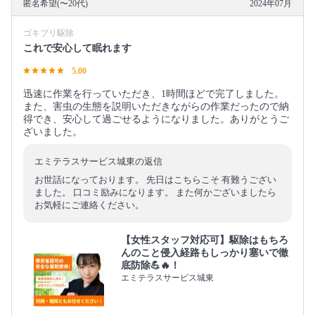
匿名希望(〜20代)
2024年07月
ゴキブリ駆除
これで安心して眠れます
5.00
迅速に作業を行っていただき、1時間ほどで完了しました。
また、害虫の生態を説明いただきながらの作業だったので納
得でき、安心して過ごせるようになりました。ありがとうご
ざいました。
エミテラスサービス城東の返信
お世話になっております。 先日はこちらこそ 有難うござい
ました。 口コミ励みになります。 また何かございましたら
お気軽にご連絡ください。
【女性スタッフ対応可】駆除はもちろ
んのこと侵入経路もしっかり塞いで徹
底防除💪🔥！
エミテラスサービス城東