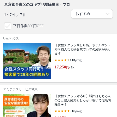
東京都台東区のゴキブリ駆除業者・プロ
1～7
7
件 ／
件
平日作業500円OFF
U&Sハウス
【女性スタッフ同行可能】ホテルマン・
寿司職人など接客業で25年の経験があり
ます
4.84
(17件)
17,250
円
/ 1R
エミテラスサービス城東
【女性スタッフ対応可】駆除はもちろん
のこと侵入経路もしっかり塞いで徹底防
除💪🔥！
5.00
(10件)