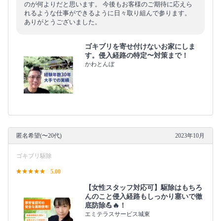
のが何よりだと思います。 今後もお客様のご期待に応えら
れるような仕事ができるように日々取り組んで参ります。
ありがとうございました。
ゴキブリを寄せ付けないお家にしま
す。侵入経路の特定〜対策まで！
かわとんぼ
匿名希望(〜20代)
2023年10月
ゴキブリ駆除
5.00
【女性スタッフ対応可】駆除はもちろ
んのこと侵入経路もしっかり塞いで徹
底防除💪🔥！
エミテラスサービス城東