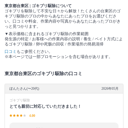
東京都台東区 | ゴキブリ駆除について
ゴキブリを駆除して不安な日々から解放！たくさんの台東区のゴ
キブリ駆除のプロの中からあなたにあったプロをお選びくださ
い。口コミや料金、作業内容や写真からあなたにあったプロがき
っと見つかります。
▼表示価格に含まれるゴキブリ駆除の作業範囲
発生源の特定 / お客様への作業内容の説明 / 養生 / ベイト方式によ
るゴキブリ駆除 / 卵や死骸の回収 / 作業場所の簡易清掃
口コミ
もご参照ください。
※本ページでは一部プロモーションを含む場合があります。
東京都台東区のゴキブリ駆除の口コミ
ぽんたさん(〜20代)
2026年05月
ゴキブリ駆除
とても親切に対応していただきました！
4.00