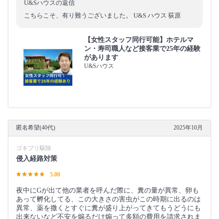
U&Sハウスの返信
こちらこそ、有り難うございました。 U&S ハウス 荻原
【女性スタッフ同行可能】ホテルマ
ン・寿司職人など接客業で25年の経験
があります
U&Sハウス
匿名希望(40代)
2025年10月
ゴキブリ駆除
侵入経路対策
5.00
夜中にGが出て他の業者を呼んだ際に、糞の量が異常、卵も
あって孵化してる、この大きさの害虫がこの時期に出るのは
異常、薬を撒くとすぐに糞が盛り上がってきてもうどうにも
出来ないなど不安を煽るだけ煽って多額の費用を請求されま