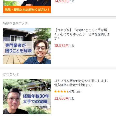
14,950
円
/ 1R
駆除本舗マゴノテ
【ゴキブリ】「かゆいところに手が届
く」心に寄り添ったサービスを提供しま
す！
18,975
円
/ 1R
かわとんぼ
ゴキブリを寄せ付けないお家にします。
侵入経路の特定〜対策まで！
4.73
(12件)
12,650
円
/ 1R