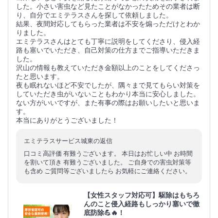
した。小さい害虫など見たことがなかったためその業者は断
り、自分でエミテラスさんを探して依頼しました。
結果、夜間対応してもらった業者は不安を煽っただけとわか
りました。
エミテラスさんはとても丁寧に説明をしてくださり、侵入経
路も塞いでいただき、自己対策の仕方までご指導いただきま
した。
沢山の情報も教えていただき金額以上のことをしてくださっ
たと思います。
夜も眠れないほど不安でしたが、隅々まで見てもらい対策を
していただき虫がいないこともわかり本当に安心しました。
ない方がいいですが、また有事の際はお願いしたいと思いま
す。
本当にありがとうございました！
エミテラスサービス城東の返信
口コミ高評価 有難うございます。 本日はお忙しい中 お時間
を割いて頂き 有難うございました。 ご自身での害虫対策等
も含め ご質問等ございましたら お気軽にご連絡ください。
【女性スタッフ対応可】駆除はもちろ
んのこと侵入経路もしっかり塞いで徹
底防除💪🔥！