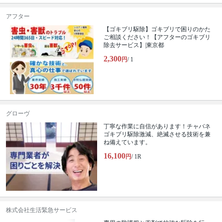
アフター
【ゴキブリ駆除】ゴキブリで困りのかた
ご相談ください！【アフターのゴキブリ
除去サービス】|東京都
2,300
円
/ 1
グローヴ
丁寧な作業に自信があります！チャバネ
ゴキブリ駆除激減、絶滅させる技術を兼
ね備えています。
16,100
円
/ 1R
株式会社生活緊急サービス