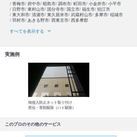
/ 青梅市
/ 府中市
/ 昭島市
/ 調布市
/ 町田市
/ 小金井市
/ 小平市
/ 日野市
/ 東村山市
/ 国分寺市
/ 国立市
/ 福生市
/ 狛江市
/ 東大和市
/ 清瀬市
/ 東久留米市
/ 武蔵村山市
/ 多摩市
/ 稲城市
/ 羽村市
/ あきる野市
/ 西東京市
/ 西多摩郡
すべてを表示する
実施例
鳩侵入防止ネット取り付け
害虫・害獣駆除（ハト駆除）
このプロのその他のサービス