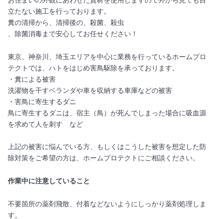
お住まいの外観にあわせた資材を使用しますので外から見ても目
立たない施工を行っております。
糞の清掃から、清掃後の、殺菌、殺虫
、除菌消毒まで安心してお任せください！
東京、神奈川、埼玉エリアを中心に業務を行っているホームプロ
テクトでは、ハトをはじめ害鳥駆除を承っております。
・糞による被害
洗濯物を干すベランダや車を収納する車庫などの被害
・害鳥に寄生するダニ
鳥に寄生するダニは、宿主（鳥）が死んでしまった場合に吸血源
を求めて人を刺す など
上記の被害に悩んでいる方、もしくはこうした被害を想定した防
除対策をご希望の方は、ホームプロテクトにご相談ください。
作業中に注意していること
不要箇所の薬剤飛散、付着などないようにしっかり薬剤処理しま
す。