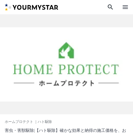
search
menu
ホームプロテクト
｜ハト駆除
害虫・害獣駆除|【ハト駆除】確かな効果と納得の施工価格を、お