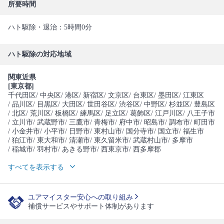
所要時間
ハト駆除・退治：5時間0分
ハト駆除の対応地域
関東近県
[東京都]
千代田区
/ 中央区
/ 港区
/ 新宿区
/ 文京区
/ 台東区
/ 墨田区
/ 江東区
/ 品川区
/ 目黒区
/ 大田区
/ 世田谷区
/ 渋谷区
/ 中野区
/ 杉並区
/ 豊島区
/ 北区
/ 荒川区
/ 板橋区
/ 練馬区
/ 足立区
/ 葛飾区
/ 江戸川区
/ 八王子市
/ 立川市
/ 武蔵野市
/ 三鷹市
/ 青梅市
/ 府中市
/ 昭島市
/ 調布市
/ 町田市
/ 小金井市
/ 小平市
/ 日野市
/ 東村山市
/ 国分寺市
/ 国立市
/ 福生市
/ 狛江市
/ 東大和市
/ 清瀬市
/ 東久留米市
/ 武蔵村山市
/ 多摩市
/ 稲城市
/ 羽村市
/ あきる野市
/ 西東京市
/ 西多摩郡
すべてを表示する
ユアマイスター安心への取り組み
補償サービスやサポート体制があります