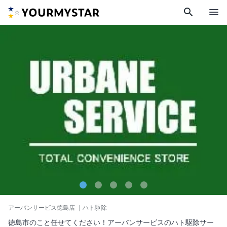
search
menu
アーバンサービス徳島店
｜ハト駆除
徳島市のこと任せてください！アーバンサービスのハト駆除サー