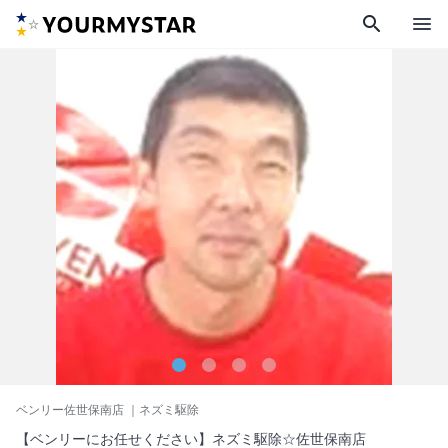
search
menu
ベンリー佐世保南店
｜ネズミ駆除
【ベンリーにお任せください】ネズミ駆除☆佐世保南店